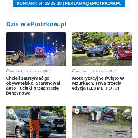
Dziś w ePiotrkow.pl
niedziela, 28 czerwca 2026
niedziela, 28 czerwca 2026
Chcieli zatrzymać go
Motoryzacyjne święto w
obywatelsko. Staranował
Mzurkach. Trwa trzecia
auto i uciekł przez stację
edycja ILLUME [FOTO]
benzynową