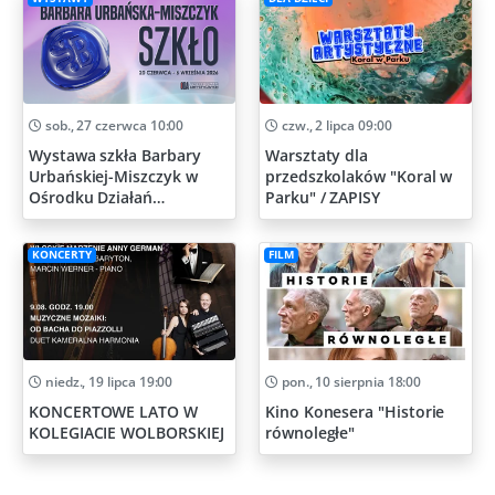
sob., 27 czerwca 10:00
czw., 2 lipca 09:00
Wystawa szkła Barbary
Warsztaty dla
Urbańskiej-Miszczyk w
przedszkolaków "Koral w
Ośrodku Działań
Parku" / ZAPISY
Artystycznych
KONCERTY
FILM
niedz., 19 lipca 19:00
pon., 10 sierpnia 18:00
KONCERTOWE LATO W
Kino Konesera "Historie
KOLEGIACIE WOLBORSKIEJ
równoległe"