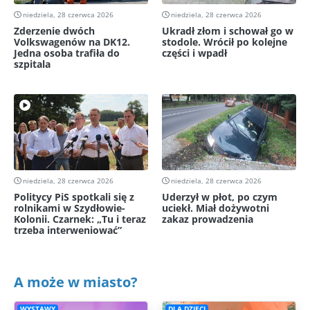
niedziela, 28 czerwca 2026
niedziela, 28 czerwca 2026
Zderzenie dwóch
Ukradł złom i schował go w
Volkswagenów na DK12.
stodole. Wrócił po kolejne
Jedna osoba trafiła do
części i wpadł
szpitala
niedziela, 28 czerwca 2026
niedziela, 28 czerwca 2026
Politycy PiS spotkali się z
Uderzył w płot, po czym
rolnikami w Szydłowie-
uciekł. Miał dożywotni
Kolonii. Czarnek: „Tu i teraz
zakaz prowadzenia
trzeba interweniować”
A może w miasto?
WYSTAWY
DLA DZIECI