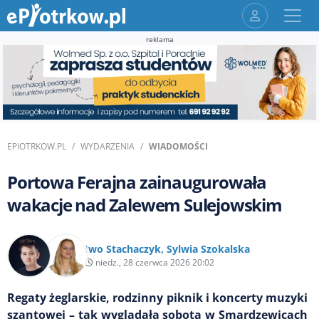
reklama
EPIOTRKOW.PL
WYDARZENIA
WIADOMOŚCI
Portowa Ferajna zainaugurowała
wakacje nad Zalewem Sulejowskim
Iwo Stachaczyk
,
Sylwia Szokalska
niedz., 28 czerwca 2026 20:02
Regaty żeglarskie, rodzinny piknik i koncerty muzyki
szantowej – tak wyglądała sobota w Smardzewicach