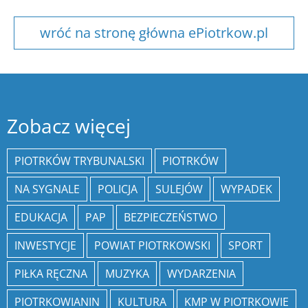
wróć na stronę główna ePiotrkow.pl
Zobacz więcej
PIOTRKÓW TRYBUNALSKI
PIOTRKÓW
NA SYGNALE
POLICJA
SULEJÓW
WYPADEK
EDUKACJA
PAP
BEZPIECZEŃSTWO
INWESTYCJE
POWIAT PIOTRKOWSKI
SPORT
PIŁKA RĘCZNA
MUZYKA
WYDARZENIA
PIOTRKOWIANIN
KULTURA
KMP W PIOTRKOWIE