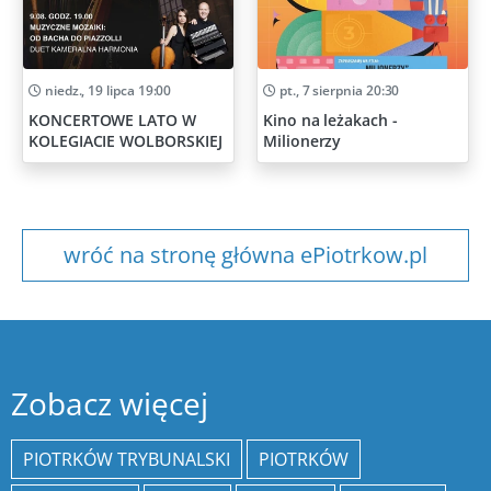
niedz., 19 lipca 19:00
pt., 7 sierpnia 20:30
KONCERTOWE LATO W
Kino na leżakach -
KOLEGIACIE WOLBORSKIEJ
Milionerzy
wróć na stronę główna ePiotrkow.pl
Zobacz więcej
PIOTRKÓW TRYBUNALSKI
PIOTRKÓW