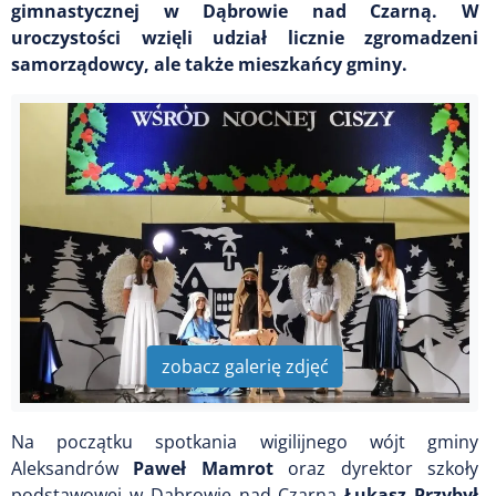
gimnastycznej w Dąbrowie nad Czarną. W
uroczystości wzięli udział licznie zgromadzeni
samorządowcy, ale także mieszkańcy gminy.
zobacz galerię zdjęć
Na początku spotkania wigilijnego wójt gminy
Aleksandrów
Paweł Mamrot
oraz dyrektor szkoły
podstawowej w Dąbrowie nad Czarną
Łukasz Przybył