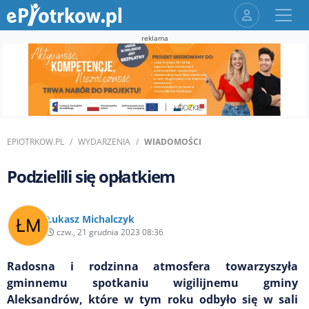
reklama
EPIOTRKOW.PL
WYDARZENIA
WIADOMOŚCI
Podzielili się opłatkiem
Łukasz Michalczyk
czw., 21 grudnia 2023 08:36
Radosna i rodzinna atmosfera towarzyszyła
gminnemu spotkaniu wigilijnemu gminy
Aleksandrów, które w tym roku odbyło się w sali