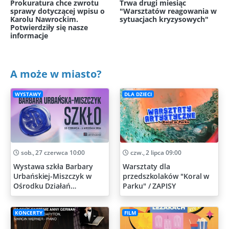
Prokuratura chce zwrotu
Trwa drugi miesiąc
sprawy dotyczącej wpisu o
"Warsztatów reagowania w
Karolu Nawrockim.
sytuacjach kryzysowych"
Potwierdziły się nasze
informacje
A może w miasto?
WYSTAWY
DLA DZIECI
sob., 27 czerwca 10:00
czw., 2 lipca 09:00
Wystawa szkła Barbary
Warsztaty dla
Urbańskiej-Miszczyk w
przedszkolaków "Koral w
Ośrodku Działań
Parku" / ZAPISY
Artystycznych
KONCERTY
FILM