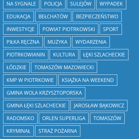
NA SYGNALE
POLICJA
SULEJÓW
WYPADEK
EDUKACJA
BEŁCHATÓW
BEZPIECZEŃSTWO
INWESTYCJE
POWIAT PIOTRKOWSKI
SPORT
PIŁKA RĘCZNA
MUZYKA
WYDARZENIA
PIOTRKOWIANIN
KULTURA
ŁĘKI SZLACHECKIE
ŁÓDZKIE
TOMASZÓW MAZOWIECKI
KMP W PIOTRKOWIE
KSIĄŻKA NA WEEKEND
GMINA WOLA KRZYSZTOPORSKA
GMINA ŁĘKI SZLACHECKIE
JAROSŁAW BĄKOWICZ
RADOMSKO
ORLEN SUPERLIGA
TOMASZÓW
KRYMINAŁ
STRAŻ POŻARNA