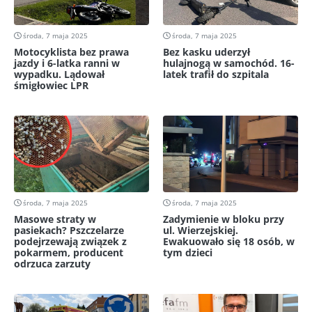
środa, 7 maja 2025
środa, 7 maja 2025
Motocyklista bez prawa
Bez kasku uderzył
jazdy i 6-latka ranni w
hulajnogą w samochód. 16-
wypadku. Lądował
latek trafił do szpitala
śmigłowiec LPR
środa, 7 maja 2025
środa, 7 maja 2025
Masowe straty w
Zadymienie w bloku przy
pasiekach? Pszczelarze
ul. Wierzejskiej.
podejrzewają związek z
Ewakuowało się 18 osób, w
pokarmem, producent
tym dzieci
odrzuca zarzuty