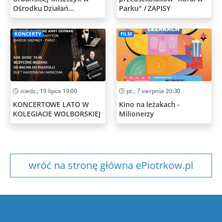
Ośrodku Działań
Parku" / ZAPISY
Artystycznych
KONCERTY
FILM
niedz., 19 lipca 19:00
pt., 7 sierpnia 20:30
KONCERTOWE LATO W
Kino na leżakach -
KOLEGIACIE WOLBORSKIEJ
Milionerzy
wróć na stronę główna ePiotrkow.pl