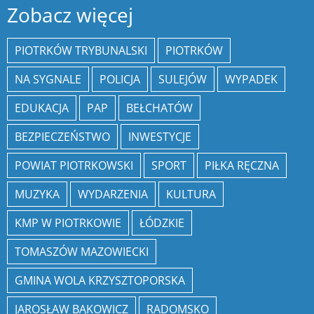
Zobacz więcej
PIOTRKÓW TRYBUNALSKI
PIOTRKÓW
NA SYGNALE
POLICJA
SULEJÓW
WYPADEK
EDUKACJA
PAP
BEŁCHATÓW
BEZPIECZEŃSTWO
INWESTYCJE
POWIAT PIOTRKOWSKI
SPORT
PIŁKA RĘCZNA
MUZYKA
WYDARZENIA
KULTURA
KMP W PIOTRKOWIE
ŁÓDZKIE
TOMASZÓW MAZOWIECKI
GMINA WOLA KRZYSZTOPORSKA
JAROSŁAW BĄKOWICZ
RADOMSKO