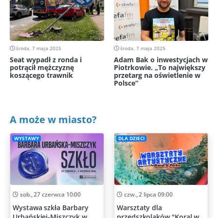
środa, 7 maja 2025
środa, 7 maja 2025
Seat wypadł z ronda i
Adam Bak o inwestycjach w
potrącił mężczyznę
Piotrkowie. „To największy
koszącego trawnik
przetarg na oświetlenie w
Polsce”
A może w miasto?
WYSTAWY
DLA DZIECI
sob., 27 czerwca 10:00
czw., 2 lipca 09:00
Wystawa szkła Barbary
Warsztaty dla
Urbańskiej-Miszczyk w
przedszkolaków "Koral w