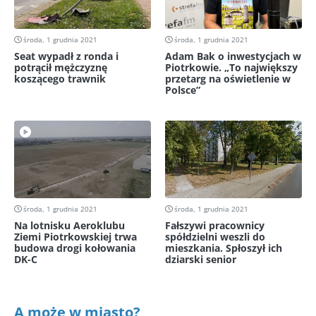
środa, 1 grudnia 2021
środa, 1 grudnia 2021
Seat wypadł z ronda i
Adam Bak o inwestycjach w
potrącił mężczyznę
Piotrkowie. „To największy
koszącego trawnik
przetarg na oświetlenie w
Polsce”
środa, 1 grudnia 2021
środa, 1 grudnia 2021
Na lotnisku Aeroklubu
Fałszywi pracownicy
Ziemi Piotrkowskiej trwa
spółdzielni weszli do
budowa drogi kołowania
mieszkania. Spłoszył ich
DK-C
dziarski senior
A może w miasto?