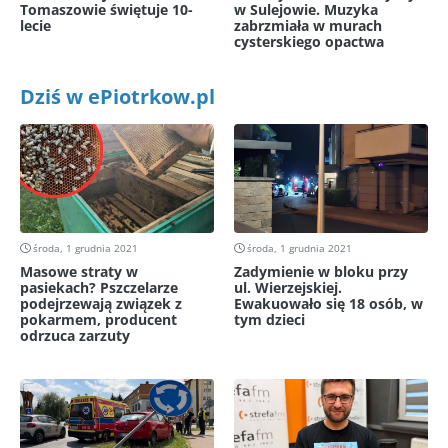
Tomaszowie świętuje 10-
w Sulejowie. Muzyka
lecie
zabrzmiała w murach
cysterskiego opactwa
Dziś w ePiotrkow.pl
środa, 1 grudnia 2021
środa, 1 grudnia 2021
Masowe straty w
Zadymienie w bloku przy
pasiekach? Pszczelarze
ul. Wierzejskiej.
podejrzewają związek z
Ewakuowało się 18 osób, w
pokarmem, producent
tym dzieci
odrzuca zarzuty