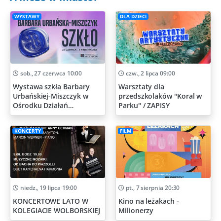
WYSTAWY
DLA DZIECI
sob., 27 czerwca 10:00
czw., 2 lipca 09:00
Wystawa szkła Barbary
Warsztaty dla
Urbańskiej-Miszczyk w
przedszkolaków "Koral w
Ośrodku Działań
Parku" / ZAPISY
Artystycznych
KONCERTY
FILM
niedz., 19 lipca 19:00
pt., 7 sierpnia 20:30
KONCERTOWE LATO W
Kino na leżakach -
KOLEGIACIE WOLBORSKIEJ
Milionerzy