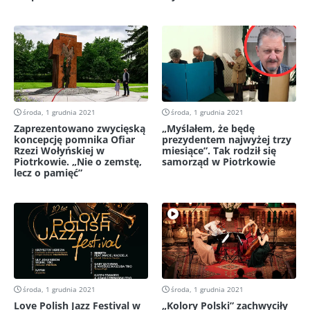
środa, 1 grudnia 2021
środa, 1 grudnia 2021
Zaprezentowano zwycięską
„Myślałem, że będę
koncepcję pomnika Ofiar
prezydentem najwyżej trzy
Rzezi Wołyńskiej w
miesiące”. Tak rodził się
Piotrkowie. „Nie o zemstę,
samorząd w Piotrkowie
lecz o pamięć”
środa, 1 grudnia 2021
środa, 1 grudnia 2021
Love Polish Jazz Festival w
„Kolory Polski” zachwyciły