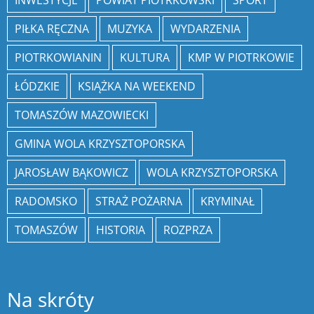
INWESTYCJE
POWIAT PIOTRKOWSKI
SPORT
PIŁKA RĘCZNA
MUZYKA
WYDARZENIA
PIOTRKOWIANIN
KULTURA
KMP W PIOTRKOWIE
ŁÓDZKIE
KSIĄŻKA NA WEEKEND
TOMASZÓW MAZOWIECKI
GMINA WOLA KRZYSZTOPORSKA
JAROSŁAW BĄKOWICZ
WOLA KRZYSZTOPORSKA
RADOMSKO
STRAŻ POŻARNA
KRYMINAŁ
TOMASZÓW
HISTORIA
ROZPRZA
Na skróty