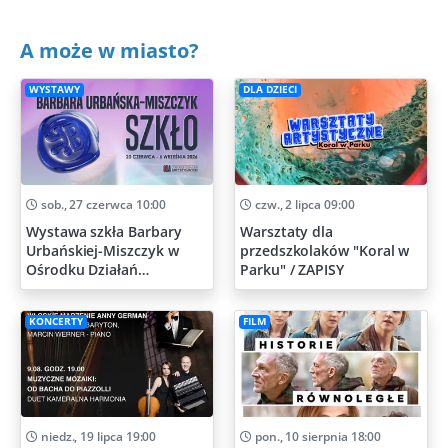
A może w miasto?
WYSTAWY
DLA DZIECI
sob., 27 czerwca 10:00
czw., 2 lipca 09:00
Wystawa szkła Barbary
Warsztaty dla
Urbańskiej-Miszczyk w
przedszkolaków "Koral w
Ośrodku Działań
Parku" / ZAPISY
Artystycznych
KONCERTY
FILM
niedz., 19 lipca 19:00
pon., 10 sierpnia 18:00