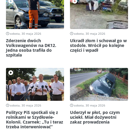
sobota, 30 maja 2026
sobota, 30 maja 2026
Zderzenie dwóch
Ukradł złom i schował go w
Volkswagenów na DK12.
stodole. Wrócił po kolejne
Jedna osoba trafiła do
części i wpadł
szpitala
sobota, 30 maja 2026
sobota, 30 maja 2026
Politycy PiS spotkali się z
Uderzył w płot, po czym
rolnikami w Szydłowie-
uciekł. Miał dożywotni
Kolonii. Czarnek: „Tu i teraz
zakaz prowadzenia
trzeba interweniować”