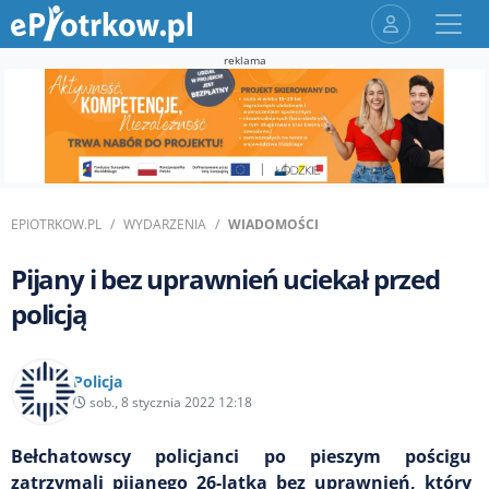
reklama
EPIOTRKOW.PL
WYDARZENIA
WIADOMOŚCI
Pijany i bez uprawnień uciekał przed
policją
Policja
sob., 8 stycznia 2022 12:18
Bełchatowscy policjanci po pieszym pościgu
zatrzymali pijanego 26-latka bez uprawnień, który