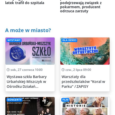
latek trafił do szpitala
podejrzewają związek z
pokarmem, producent
odrzuca zarzuty
A może w miasto?
WYSTAWY
DLA DZIECI
sob., 27 czerwca 10:00
czw., 2 lipca 09:00
Wystawa szkła Barbary
Warsztaty dla
Urbańskiej-Miszczyk w
przedszkolaków "Koral w
Ośrodku Działań
Parku" / ZAPISY
Artystycznych
KONCERTY
FILM