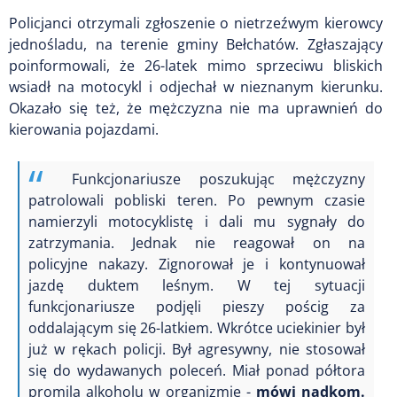
Policjanci otrzymali zgłoszenie o nietrzeźwym kierowcy
jednośladu, na terenie gminy Bełchatów. Zgłaszający
poinformowali, że 26-latek mimo sprzeciwu bliskich
wsiadł na motocykl i odjechał w nieznanym kierunku.
Okazało się też, że mężczyzna nie ma uprawnień do
kierowania pojazdami.
Funkcjonariusze poszukując mężczyzny
patrolowali pobliski teren. Po pewnym czasie
namierzyli motocyklistę i dali mu sygnały do
zatrzymania. Jednak nie reagował on na
policyjne nakazy. Zignorował je i kontynuował
jazdę duktem leśnym. W tej sytuacji
funkcjonariusze podjęli pieszy pościg za
oddalającym się 26-latkiem. Wkrótce uciekinier był
już w rękach policji. Był agresywny, nie stosował
się do wydawanych poleceń. Miał ponad półtora
promila alkoholu w organizmie -
mówi nadkom.