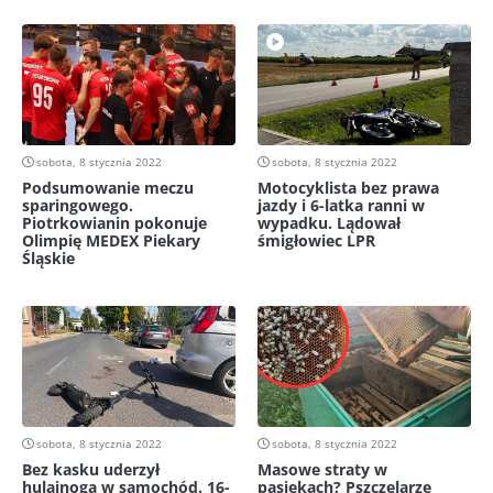
sobota, 8 stycznia 2022
sobota, 8 stycznia 2022
Podsumowanie meczu
Motocyklista bez prawa
sparingowego.
jazdy i 6-latka ranni w
Piotrkowianin pokonuje
wypadku. Lądował
Olimpię MEDEX Piekary
śmigłowiec LPR
Śląskie
sobota, 8 stycznia 2022
sobota, 8 stycznia 2022
Bez kasku uderzył
Masowe straty w
hulajnogą w samochód. 16-
pasiekach? Pszczelarze