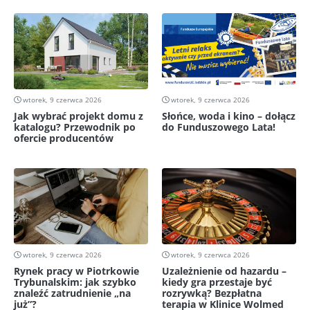
wtorek, 9 czerwca 2026
wtorek, 9 czerwca 2026
Jak wybrać projekt domu z
Słońce, woda i kino – dołącz
katalogu? Przewodnik po
do Funduszowego Lata!
ofercie producentów
wtorek, 9 czerwca 2026
wtorek, 9 czerwca 2026
Rynek pracy w Piotrkowie
Uzależnienie od hazardu –
Trybunalskim: jak szybko
kiedy gra przestaje być
znaleźć zatrudnienie „na
rozrywką? Bezpłatna
już”?
terapia w Klinice Wolmed