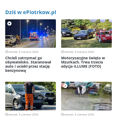
Dziś w ePiotrkow.pl
wtorek, 9 czerwca 2026
wtorek, 9 czerwca 2026
Chcieli zatrzymać go
Motoryzacyjne święto w
obywatelsko. Staranował
Mzurkach. Trwa trzecia
auto i uciekł przez stację
edycja ILLUME [FOTO]
benzynową
wtorek, 9 czerwca 2026
wtorek, 9 czerwca 2026