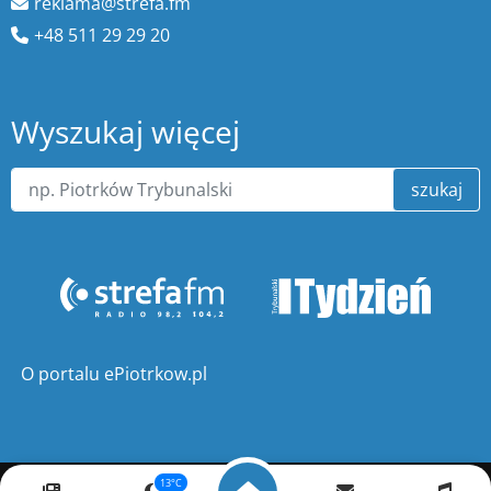
reklama@strefa.fm
+48 511 29 29 20
Wyszukaj więcej
szukaj
O portalu ePiotrkow.pl
13°C