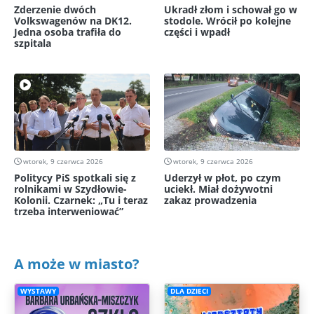
Zderzenie dwóch
Ukradł złom i schował go w
Volkswagenów na DK12.
stodole. Wrócił po kolejne
Jedna osoba trafiła do
części i wpadł
szpitala
wtorek, 9 czerwca 2026
wtorek, 9 czerwca 2026
Politycy PiS spotkali się z
Uderzył w płot, po czym
rolnikami w Szydłowie-
uciekł. Miał dożywotni
Kolonii. Czarnek: „Tu i teraz
zakaz prowadzenia
trzeba interweniować”
A może w miasto?
WYSTAWY
DLA DZIECI