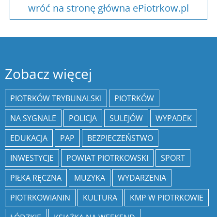
wróć na stronę główna ePiotrkow.pl
Zobacz więcej
PIOTRKÓW TRYBUNALSKI
PIOTRKÓW
NA SYGNALE
POLICJA
SULEJÓW
WYPADEK
EDUKACJA
PAP
BEZPIECZEŃSTWO
INWESTYCJE
POWIAT PIOTRKOWSKI
SPORT
PIŁKA RĘCZNA
MUZYKA
WYDARZENIA
PIOTRKOWIANIN
KULTURA
KMP W PIOTRKOWIE