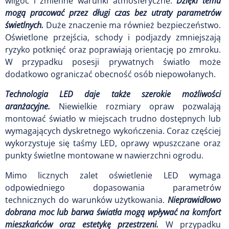
wilgoć i zmienne warunki atmosferyczne.
Dzięki temu
mogą pracować przez długi czas bez utraty parametrów
świetlnych.
Duże znaczenie ma również bezpieczeństwo.
Oświetlone przejścia, schody i podjazdy zmniejszają
ryzyko potknięć oraz poprawiają orientację po zmroku.
W przypadku posesji prywatnych światło może
dodatkowo ograniczać obecność osób niepowołanych.
Technologia LED daje także szerokie możliwości
aranżacyjne.
Niewielkie rozmiary opraw pozwalają
montować światło w miejscach trudno dostępnych lub
wymagających dyskretnego wykończenia. Coraz częściej
wykorzystuje się taśmy LED, oprawy wpuszczane oraz
punkty świetlne montowane w nawierzchni ogrodu.
Mimo licznych zalet oświetlenie LED wymaga
odpowiedniego dopasowania parametrów
technicznych do warunków użytkowania.
Nieprawidłowo
dobrana moc lub barwa światła mogą wpływać na komfort
mieszkańców oraz estetykę przestrzeni.
W przypadku