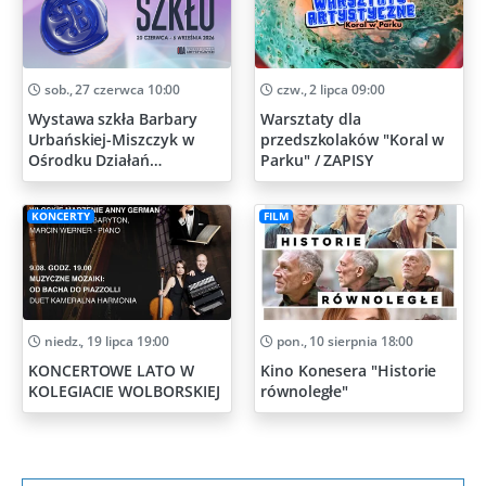
sob., 27 czerwca 10:00
czw., 2 lipca 09:00
Wystawa szkła Barbary
Warsztaty dla
Urbańskiej-Miszczyk w
przedszkolaków "Koral w
Ośrodku Działań
Parku" / ZAPISY
Artystycznych
KONCERTY
FILM
niedz., 19 lipca 19:00
pon., 10 sierpnia 18:00
KONCERTOWE LATO W
Kino Konesera "Historie
KOLEGIACIE WOLBORSKIEJ
równoległe"