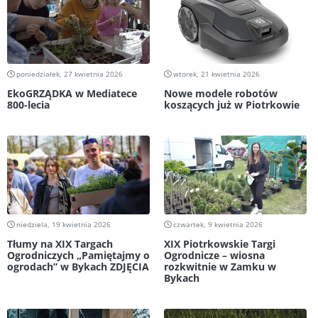
poniedziałek, 27 kwietnia 2026
wtorek, 21 kwietnia 2026
EkoGRZĄDKA w Mediatece
Nowe modele robotów
800-lecia
koszących już w Piotrkowie
niedziela, 19 kwietnia 2026
czwartek, 9 kwietnia 2026
Tłumy na XIX Targach
XIX Piotrkowskie Targi
Ogrodniczych „Pamiętajmy o
Ogrodnicze – wiosna
ogrodach” w Bykach ZDJĘCIA
rozkwitnie w Zamku w
Bykach