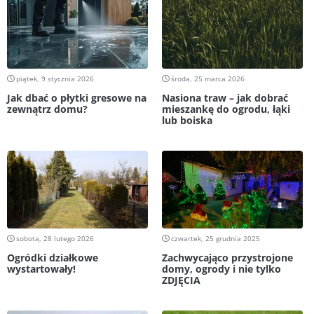
piątek, 9 stycznia 2026
środa, 25 marca 2026
Jak dbać o płytki gresowe na
Nasiona traw – jak dobrać
zewnątrz domu?
mieszankę do ogrodu, łąki
lub boiska
sobota, 28 lutego 2026
czwartek, 25 grudnia 2025
Ogródki działkowe
Zachwycająco przystrojone
wystartowały!
domy, ogrody i nie tylko
ZDJĘCIA