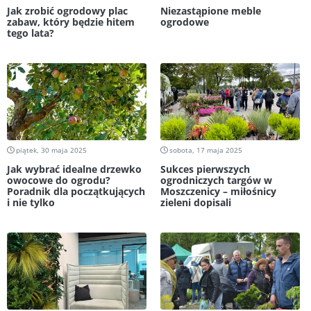
Jak zrobić ogrodowy plac
Niezastąpione meble
zabaw, który będzie hitem
ogrodowe
tego lata?
piątek, 30 maja 2025
sobota, 17 maja 2025
Jak wybrać idealne drzewko
Sukces pierwszych
owocowe do ogrodu?
ogrodniczych targów w
Poradnik dla początkujących
Moszczenicy – miłośnicy
i nie tylko
zieleni dopisali