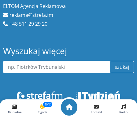
ELTOM Agencja Reklamowa
reklama@strefa.fm
+48 511 29 29 20
Wyszukaj więcej
szukaj
19°C
Dla Ciebie
Pogoda
Kontakt
Radio
O portalu ePiotrkow.pl