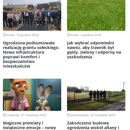
środa, 10 grudnia 2025
środa, 3 grudnia 2025
Ogrodzona podsumowała
Jak wybrać odpowiedni
realizację grantu sołeckiego.
nawóz, aby trawnik był
Nowa infrastruktura
gęsty, zielony i odporny na
poprawi komfort i
uszkodzenia
bezpieczeństwo
mieszkańców
czwartek, 27 listopada 2025
poniedziałek, 24 listopada 2025
Magiczne premiery i
Zakończono budowę
świąteczne emocje – nowy
ogrodzenia wokół altany i