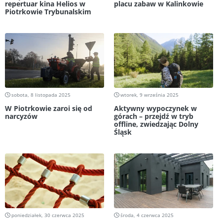
repertuar kina Helios w
placu zabaw w Kalinkowie
Piotrkowie Trybunalskim
sobota, 8 listopada 2025
wtorek, 9 września 2025
W Piotrkowie zaroi się od
Aktywny wypoczynek w
narcyzów
górach – przejdź w tryb
offline, zwiedzając Dolny
Śląsk
poniedziałek, 30 czerwca 2025
środa, 4 czerwca 2025