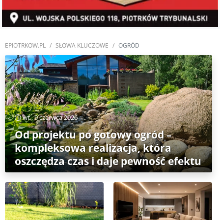
EPIOTRKOW.PL
SŁOWA KLUCZOWE
OGRÓD
wt., 9 czerwca 2026
Od projektu po gotowy ogród –
kompleksowa realizacja, która
oszczędza czas i daje pewność efektu