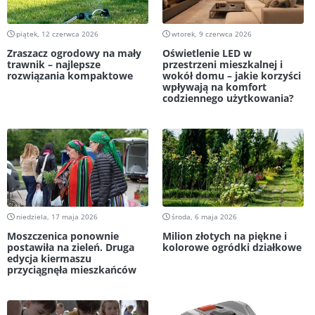
piątek, 12 czerwca 2026
wtorek, 9 czerwca 2026
Zraszacz ogrodowy na mały
Oświetlenie LED w
trawnik – najlepsze
przestrzeni mieszkalnej i
rozwiązania kompaktowe
wokół domu – jakie korzyści
wpływają na komfort
codziennego użytkowania?
niedziela, 17 maja 2026
środa, 6 maja 2026
Moszczenica ponownie
Milion złotych na piękne i
postawiła na zieleń. Druga
kolorowe ogródki działkowe
edycja kiermaszu
przyciągnęła mieszkańców