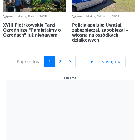
poniedziałek, 5 maja 2025
poniedziałek, 24 marca 2025
XVIII Piotrkowskie Targi
Policja apeluje: Uważaj,
Ogrodnicze "Pamiętajmy o
zabezpieczaj, zapobiegaj –
Ogrodach" już niebawem
wiosna na ogródkach
działkowych
(current)
Poprzednia
1
2
3
...
6
Następna
reklama