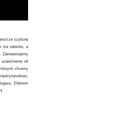
jeszcze szybciej
ie ma odwrotu, a
y. Zainwestujemy
 uzależnienie od
, którymi chcemy
 międzynarodowo,
 biogazu. Efektem
N.