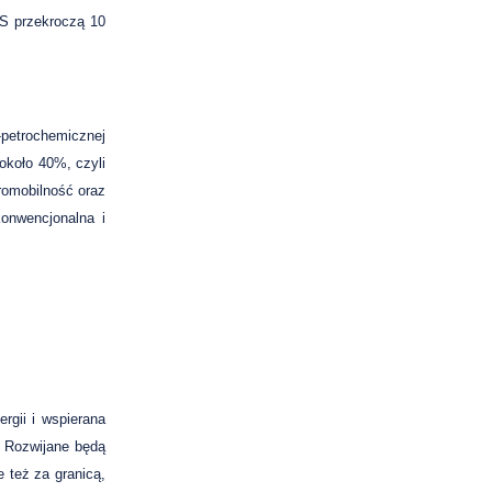
S przekroczą 10
-petrochemicznej
około 40%, czyli
tromobilność oraz
konwencjonalna i
gii i wspierana
 Rozwijane będą
e też za granicą,