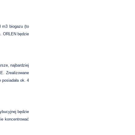
d m3 biogazu (to
ch. ORLEN będzie
sze, najbardziej
ZE. Zrealizowane
 posiadała ok. 4
ybucyjnej będzie
zie koncentrować