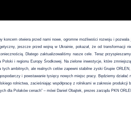
koncern otwiera przed nami nowe, ogromne możliwości rozwoju i pozwala 
tyczny, jeszcze przed wojną w Ukrainie, pokazał, że od transformacji n
t koniecznością. Dlatego zaktualizowaliśmy nasze cele. Teraz przyspieszam
 Polski i regionu Europy Środkowej. Na zielone inwestycje, które zmniejszą
 tych ambitnych, ale realnych celów zapewni stabilne zyski Grupie ORLEN
t gospodarczy i powstawanie tysięcy nowych miejsc pracy. Będziemy działać
skiego rolnictwa, zacieśniając współpracę z rolnikami w zakresie produkcji
walnych dla Polaków cenach” – mówi Daniel Obajtek, prezes zarządu PKN ORLE