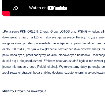
„
Połączenie PKN ORLEN, Energi, Grupy LOTOS oraz PGNiG w jeden, silny 
dokonywać zmian, na których skorzystają wszyscy Polacy. Kryzys energe
rosyjska inwazja tylko potwierdziła, że odejście od paliw kopalnych jes
około 320 mld zł, w tym w zwiększenie bezpieczeństwa dostaw energii dla
paliw kopalnych, przeznaczymy aż 40% planowanych nakładów. Realizacja
dzielić się z akcjonariuszami. Efektem naszych działań będzie też wzros
jednak nie tracąc z oczu Polski lokalnej. Wykorzystamy duży potencjał pol
zrealizowanej strategii będą stabilne dostawy czystej energii w akcepto
Miliardy złotych na inwestycje