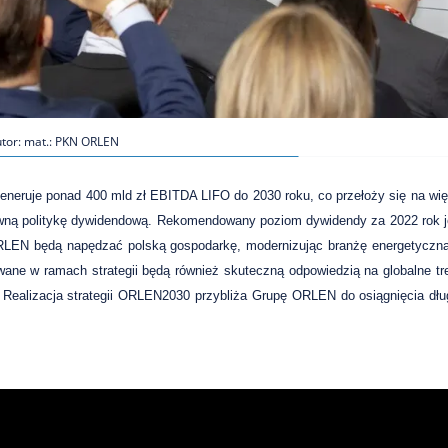
tor: mat.: PKN ORLEN
generuje ponad 400 mld zł EBITDA LIFO do 2030 roku, co przełoży się na wi
esywną politykę dywidendową. Rekomendowany poziom dywidendy za 2022 rok 
y ORLEN będą napędzać polską gospodarkę, modernizując branżę energetyczną
wane w ramach strategii będą również skuteczną odpowiedzią na globalne tr
Realizacja strategii ORLEN2030 przybliża Grupę ORLEN do osiągnięcia dłu