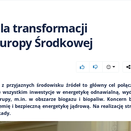
la transformacji
 Europy Środkowej
😊
u z przyjaznych środowisku źródeł to główny cel połą
 wszystkim inwestycje w energetykę odnawialną, wyd
rupy, m.in. w obszarze biogazu i biopaliw. Koncern b
ię i bezpieczną energetykę jądrową. Na realizację st
kady.