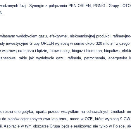
rowadzonych fuzji. Synergie z połączenia PKN ORLEN, PGNiG i Grupy LOTO
N.
własnym wydobyciem gazu, efektywnej, niskoemisyjnej produkcji rafineryjno
kłady inwestycyjne Grupy ORLEN wyniosą w sumie około 320 mld zł, z czego 
wiatrową na morzu i lądzie, fotowoltaikę, biogaz i biometan, biopaliwa, elek
znesowe, takie jak wydobycie gazu, rafineria, petrochemia, energetyka 
esna energetyka, oparta przede wszystkim na odnawialnych źródłach ener
 do planów ogłoszonych dwa lata temu, moce w OZE, które wyniosą 9 GW.
ii. Aspiracje w tym obszarze Grupa będzie realizować nie tylko w Polsce, al