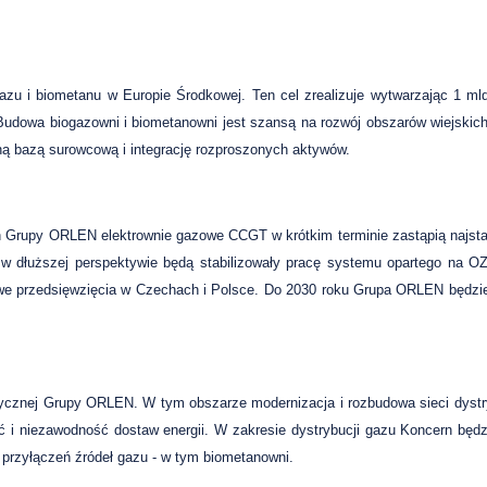
zu i biometanu w Europie Środkowej. Ten cel zrealizuje wytwarzając 1 ml
udowa biogazowni i biometanowni jest szansą na rozwój obszarów wiejski
ną bazą surowcową i integrację rozproszonych aktywów.
 Grupy ORLEN elektrownie gazowe CCGT w krótkim terminie zastąpią najstar
 a w dłuższej perspektywie będą stabilizowały pracę systemu opartego na O
owe przedsięwzięcia w Czechach i Polsce. Do 2030 roku Grupa ORLEN będzie
rycznej Grupy ORLEN. W tym obszarze modernizacja i rozbudowa sieci dystr
ść i niezawodność dostaw energii. W zakresie dystrybucji gazu Koncern będ
 przyłączeń źródeł gazu - w tym biometanowni.