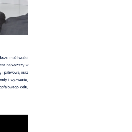
ększe możliwości
jest najwyższy w
 i paliwową oraz
endy i wyzwania,
gofalowego celu,