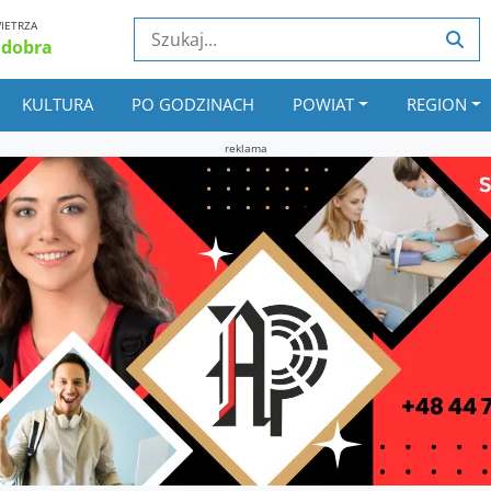
IETRZA
 dobra
KULTURA
PO GODZINACH
POWIAT
REGION
reklama