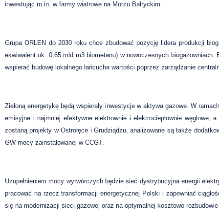
inwestując m.in. w farmy wiatrowe na Morzu Bałtyckim.
Grupa ORLEN do 2030 roku chce zbudować pozycję lidera produkcji bioga
ekwiwalent ok. 0,65 mld m3 biometanu) w nowoczesnych biogazowniach. B
wspierać budowę lokalnego łańcucha wartości poprzez zarządzanie central
Zieloną energetykę będą wspierały inwestycje w aktywa gazowe. W ramach
emisyjne i najmniej efektywne elektrownie i elektrociepłownie węglowe,
zostaną projekty w Ostrołęce i Grudziądzu, analizowane są także dodatk
GW mocy zainstalowanej w CCGT.
Uzupełnieniem mocy wytwórczych będzie sieć dystrybucyjna energii elekt
pracować na rzecz transformacji energetycznej Polski i zapewniać ciągło
się na modernizacji sieci gazowej oraz na optymalnej kosztowo rozbudowie