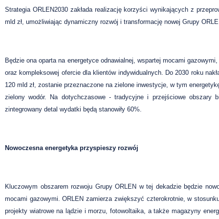
Strategia ORLEN2030 zakłada realizację korzyści wynikających z przep
mld zł, umożliwiając dynamiczny rozwój i transformację nowej Grupy ORLE
Będzie ona oparta na energetyce odnawialnej, wspartej mocami gazowymi, 
oraz kompleksowej ofercie dla klientów indywidualnych. Do 2030 roku na
120 mld zł, zostanie przeznaczone na zielone inwestycje, w tym energetykę 
zielony wodór. Na dotychczasowe - tradycyjne i przejściowe obszary bi
zintegrowany detal wydatki będą stanowiły 60%.
Nowoczesna energetyka przyspieszy rozwój
Kluczowym obszarem rozwoju Grupy ORLEN w tej dekadzie będzie nowocz
mocami gazowymi. ORLEN zamierza zwiększyć czterokrotnie, w stosunku
projekty wiatrowe na lądzie i morzu, fotowoltaika, a także magazyny energ