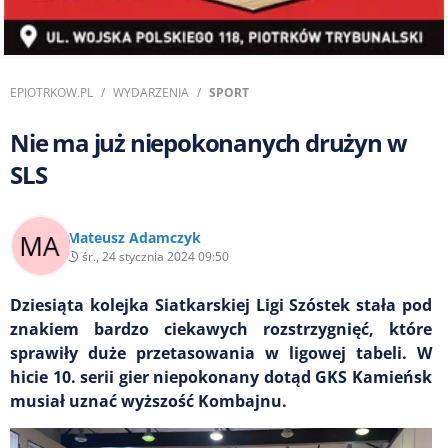
EPIOTRKOW.PL
WYDARZENIA
SPORT
Nie ma już niepokonanych drużyn w
SLS
Mateusz Adamczyk
śr., 24 stycznia 2024 09:50
Dziesiąta kolejka Siatkarskiej Ligi Szóstek stała pod
znakiem bardzo ciekawych rozstrzygnięć, które
sprawiły duże przetasowania w ligowej tabeli. W
hicie 10. serii gier niepokonany dotąd GKS Kamieńsk
musiał uznać wyższość Kombajnu.