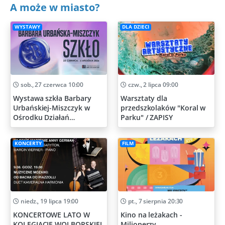
A może w miasto?
WYSTAWY
DLA DZIECI
sob., 27 czerwca 10:00
czw., 2 lipca 09:00
Wystawa szkła Barbary
Warsztaty dla
Urbańskiej-Miszczyk w
przedszkolaków "Koral w
Ośrodku Działań
Parku" / ZAPISY
Artystycznych
KONCERTY
FILM
niedz., 19 lipca 19:00
pt., 7 sierpnia 20:30
KONCERTOWE LATO W
Kino na leżakach -
KOLEGIACIE WOLBORSKIEJ
Milionerzy