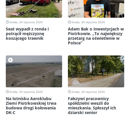
środa, 24 stycznia 2024
środa, 24 stycznia 2024
Seat wypadł z ronda i
Adam Bak o inwestycjach w
potrącił mężczyznę
Piotrkowie. „To największy
koszącego trawnik
przetarg na oświetlenie w
Polsce”
środa, 24 stycznia 2024
środa, 24 stycznia 2024
Na lotnisku Aeroklubu
Fałszywi pracownicy
Ziemi Piotrkowskiej trwa
spółdzielni weszli do
budowa drogi kołowania
mieszkania. Spłoszył ich
DK-C
dziarski senior