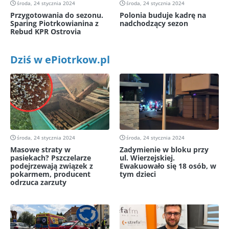
środa, 24 stycznia 2024
środa, 24 stycznia 2024
Przygotowania do sezonu.
Polonia buduje kadrę na
Sparing Piotrkowianina z
nadchodzący sezon
Rebud KPR Ostrovia
Dziś w ePiotrkow.pl
środa, 24 stycznia 2024
środa, 24 stycznia 2024
Masowe straty w
Zadymienie w bloku przy
pasiekach? Pszczelarze
ul. Wierzejskiej.
podejrzewają związek z
Ewakuowało się 18 osób, w
pokarmem, producent
tym dzieci
odrzuca zarzuty