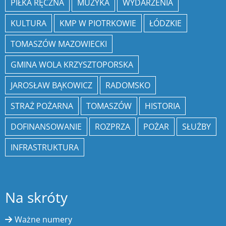
PIŁKA RĘCZNA
MUZYKA
WYDARZENIA
KULTURA
KMP W PIOTRKOWIE
ŁÓDZKIE
TOMASZÓW MAZOWIECKI
GMINA WOLA KRZYSZTOPORSKA
JAROSŁAW BĄKOWICZ
RADOMSKO
STRAŻ POŻARNA
TOMASZÓW
HISTORIA
DOFINANSOWANIE
ROZPRZA
POŻAR
SŁUŻBY
INFRASTRUKTURA
Na skróty
Ważne numery