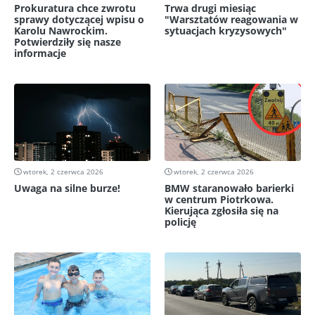
Prokuratura chce zwrotu
Trwa drugi miesiąc
sprawy dotyczącej wpisu o
"Warsztatów reagowania w
Karolu Nawrockim.
sytuacjach kryzysowych"
Potwierdziły się nasze
informacje
wtorek, 2 czerwca 2026
wtorek, 2 czerwca 2026
Uwaga na silne burze!
BMW staranowało barierki
w centrum Piotrkowa.
Kierująca zgłosiła się na
policję