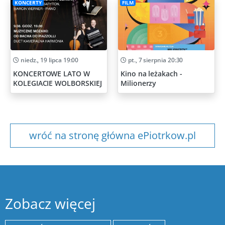
KONCERTY
FILM
niedz., 19 lipca 19:00
pt., 7 sierpnia 20:30
KONCERTOWE LATO W
Kino na leżakach -
KOLEGIACIE WOLBORSKIEJ
Milionerzy
wróć na stronę główna ePiotrkow.pl
Zobacz więcej