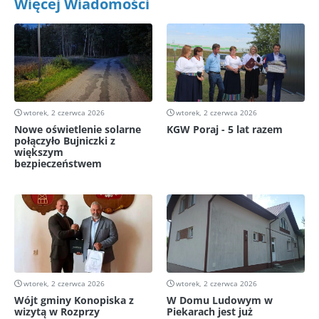
Więcej Wiadomości
wtorek, 2 czerwca 2026
wtorek, 2 czerwca 2026
Nowe oświetlenie solarne
KGW Poraj - 5 lat razem
połączyło Bujniczki z
większym
bezpieczeństwem
wtorek, 2 czerwca 2026
wtorek, 2 czerwca 2026
Wójt gminy Konopiska z
W Domu Ludowym w
wizytą w Rozprzy
Piekarach jest już