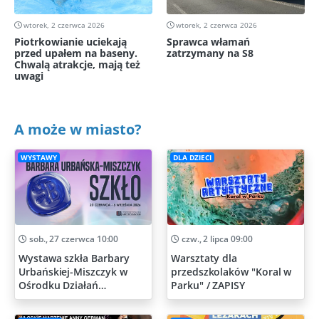
wtorek, 2 czerwca 2026
wtorek, 2 czerwca 2026
Piotrkowianie uciekają
Sprawca włamań
przed upałem na baseny.
zatrzymany na S8
Chwalą atrakcje, mają też
uwagi
A może w miasto?
WYSTAWY
DLA DZIECI
sob., 27 czerwca 10:00
czw., 2 lipca 09:00
Wystawa szkła Barbary
Warsztaty dla
Urbańskiej-Miszczyk w
przedszkolaków "Koral w
Ośrodku Działań
Parku" / ZAPISY
Artystycznych