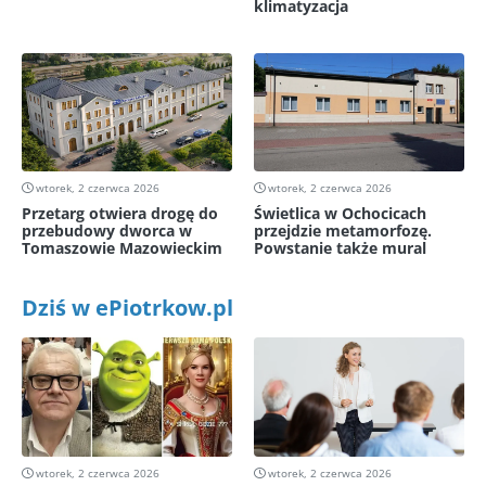
klimatyzacja
wtorek, 2 czerwca 2026
wtorek, 2 czerwca 2026
Przetarg otwiera drogę do
Świetlica w Ochocicach
przebudowy dworca w
przejdzie metamorfozę.
Tomaszowie Mazowieckim
Powstanie także mural
Dziś w ePiotrkow.pl
wtorek, 2 czerwca 2026
wtorek, 2 czerwca 2026