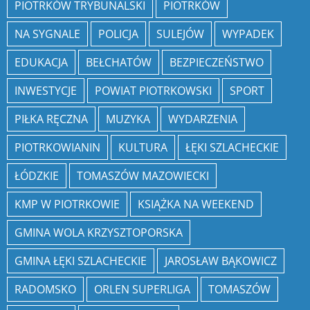
PIOTRKÓW TRYBUNALSKI
PIOTRKÓW
NA SYGNALE
POLICJA
SULEJÓW
WYPADEK
EDUKACJA
BEŁCHATÓW
BEZPIECZEŃSTWO
INWESTYCJE
POWIAT PIOTRKOWSKI
SPORT
PIŁKA RĘCZNA
MUZYKA
WYDARZENIA
PIOTRKOWIANIN
KULTURA
ŁĘKI SZLACHECKIE
ŁÓDZKIE
TOMASZÓW MAZOWIECKI
KMP W PIOTRKOWIE
KSIĄŻKA NA WEEKEND
GMINA WOLA KRZYSZTOPORSKA
GMINA ŁĘKI SZLACHECKIE
JAROSŁAW BĄKOWICZ
RADOMSKO
ORLEN SUPERLIGA
TOMASZÓW