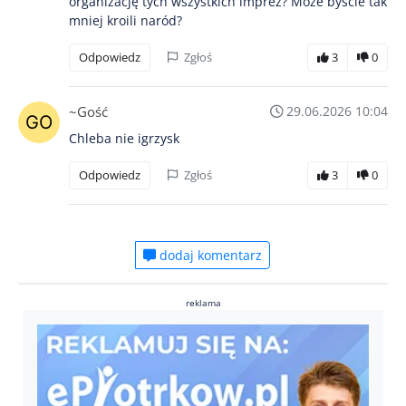
organizację tych wszystkich imprez? Może byście tak
mniej kroili naród?
Odpowiedz
Zgłoś
3
0
~Gość
29.06.2026 10:04
Chleba nie igrzysk
Odpowiedz
Zgłoś
3
0
dodaj komentarz
reklama