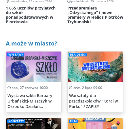
poniedziałek, 29 czerwca 2026
poniedziałek, 29 czerwca 2026
1 655 uczniów przyjętych
Przedpremiera
do szkół
„Odzyskanego” i nowe
ponadpodstawowych w
premiery w Helios Piotrków
Piotrkowie
Trybunalski
A może w miasto?
WYSTAWY
DLA DZIECI
sob., 27 czerwca 10:00
czw., 2 lipca 09:00
Wystawa szkła Barbary
Warsztaty dla
Urbańskiej-Miszczyk w
przedszkolaków "Koral w
Ośrodku Działań
Parku" / ZAPISY
Artystycznych
KONCERTY
FILM