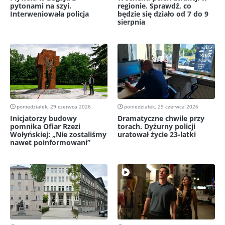
pytonami na szyi.
regionie. Sprawdź, co
Interweniowała policja
będzie się działo od 7 do 9
sierpnia
poniedziałek, 29 czerwca 2026
poniedziałek, 29 czerwca 2026
Inicjatorzy budowy
Dramatyczne chwile przy
pomnika Ofiar Rzezi
torach. Dyżurny policji
Wołyńskiej: „Nie zostaliśmy
uratował życie 23-latki
nawet poinformowani”