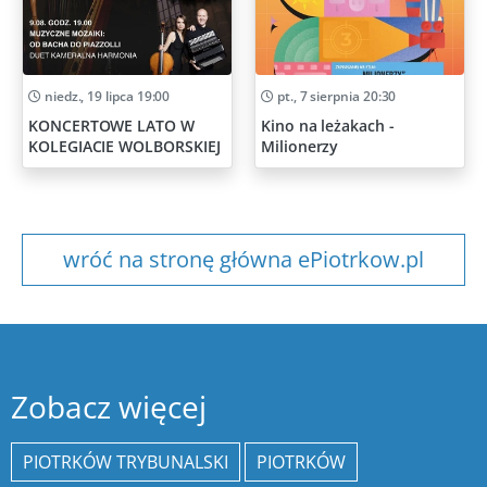
niedz., 19 lipca 19:00
pt., 7 sierpnia 20:30
KONCERTOWE LATO W
Kino na leżakach -
KOLEGIACIE WOLBORSKIEJ
Milionerzy
wróć na stronę główna ePiotrkow.pl
Zobacz więcej
PIOTRKÓW TRYBUNALSKI
PIOTRKÓW