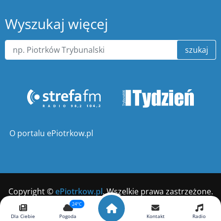
Wyszukaj więcej
szukaj
O portalu ePiotrkow.pl
Copyright ©
ePiotrkow.pl
. Wszelkie prawa zastrzeżone.
24°C
Wykonanie
xnc.pl
Dla Ciebie
Pogoda
Kontakt
Radio