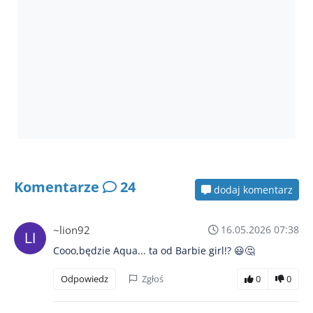
Komentarze
24
dodaj komentarz
~lion92
16.05.2026 07:38
Cooo,będzie Aqua... ta od Barbie girl!? 😃🤔
Odpowiedz
Zgłoś
0
0