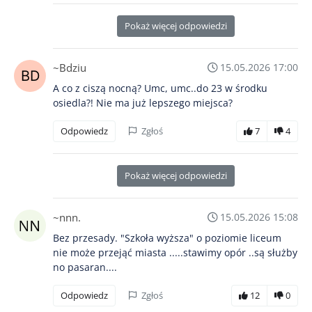
Pokaż więcej odpowiedzi
~Bdziu
15.05.2026 17:00
A co z ciszą nocną? Umc, umc..do 23 w środku
osiedla?! Nie ma już lepszego miejsca?
Odpowiedz
Zgłoś
7
4
Pokaż więcej odpowiedzi
~nnn.
15.05.2026 15:08
Bez przesady. "Szkoła wyższa" o poziomie liceum
nie może przejąć miasta .....stawimy opór ..są służby
no pasaran....
Odpowiedz
Zgłoś
12
0