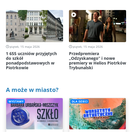
piątek, 15 maja 2026
piątek, 15 maja 2026
1 655 uczniów przyjętych
Przedpremiera
do szkół
„Odzyskanego” i nowe
ponadpodstawowych w
premiery w Helios Piotrków
Piotrkowie
Trybunalski
A może w miasto?
WYSTAWY
DLA DZIECI