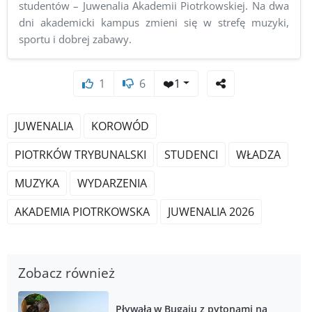
studentów – Juwenalia Akademii Piotrkowskiej. Na dwa
dni akademicki kampus zmieni się w strefę muzyki,
sportu i dobrej zabawy.
1
6
❤️
1
JUWENALIA
KOROWÓD
PIOTRKÓW TRYBUNALSKI
STUDENCI
WŁADZA
MUZYKA
WYDARZENIA
AKADEMIA PIOTRKOWSKA
JUWENALIA 2026
Zobacz również
Pływała w Bugaju z pytonami na