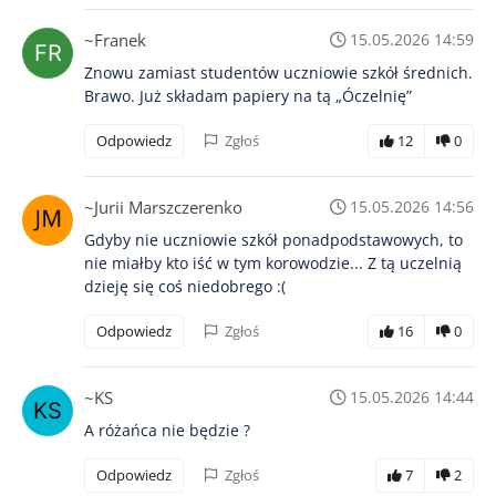
~Franek
15.05.2026 14:59
Znowu zamiast studentów uczniowie szkół średnich.
Brawo. Już składam papiery na tą „Óczelnię”
Odpowiedz
Zgłoś
12
0
~Jurii Marszczerenko
15.05.2026 14:56
Gdyby nie uczniowie szkół ponadpodstawowych, to
nie miałby kto iść w tym korowodzie... Z tą uczelnią
dzieję się coś niedobrego :(
Odpowiedz
Zgłoś
16
0
~KS
15.05.2026 14:44
A różańca nie będzie ?
Odpowiedz
Zgłoś
7
2