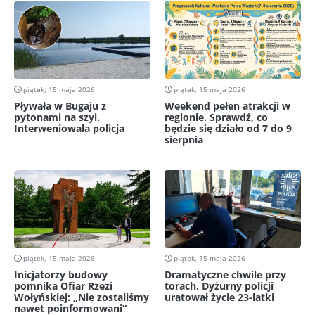
piątek, 15 maja 2026
piątek, 15 maja 2026
Pływała w Bugaju z
Weekend pełen atrakcji w
pytonami na szyi.
regionie. Sprawdź, co
Interweniowała policja
będzie się działo od 7 do 9
sierpnia
piątek, 15 maja 2026
piątek, 15 maja 2026
Inicjatorzy budowy
Dramatyczne chwile przy
pomnika Ofiar Rzezi
torach. Dyżurny policji
Wołyńskiej: „Nie zostaliśmy
uratował życie 23-latki
nawet poinformowani”