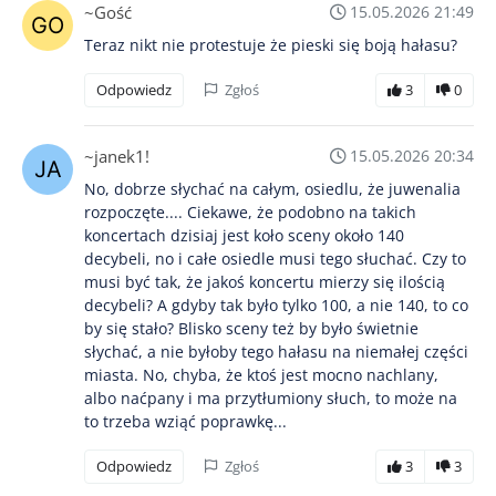
~Gość
15.05.2026 21:49
Teraz nikt nie protestuje że pieski się boją hałasu?
Odpowiedz
Zgłoś
3
0
~janek1!
15.05.2026 20:34
No, dobrze słychać na całym, osiedlu, że juwenalia
rozpoczęte.... Ciekawe, że podobno na takich
koncertach dzisiaj jest koło sceny około 140
decybeli, no i całe osiedle musi tego słuchać. Czy to
musi być tak, że jakoś koncertu mierzy się ilością
decybeli? A gdyby tak było tylko 100, a nie 140, to co
by się stało? Blisko sceny też by było świetnie
słychać, a nie byłoby tego hałasu na niemałej części
miasta. No, chyba, że ktoś jest mocno nachlany,
albo naćpany i ma przytłumiony słuch, to może na
to trzeba wziąć poprawkę...
Odpowiedz
Zgłoś
3
3