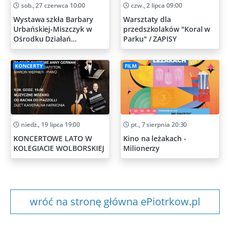
sob., 27 czerwca 10:00
czw., 2 lipca 09:00
Wystawa szkła Barbary
Warsztaty dla
Urbańskiej-Miszczyk w
przedszkolaków "Koral w
Ośrodku Działań
Parku" / ZAPISY
Artystycznych
KONCERTY
FILM
niedz., 19 lipca 19:00
pt., 7 sierpnia 20:30
KONCERTOWE LATO W
Kino na leżakach -
KOLEGIACIE WOLBORSKIEJ
Milionerzy
wróć na stronę główna ePiotrkow.pl