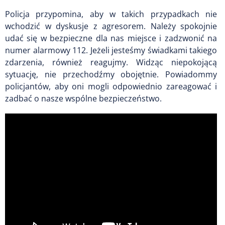
Policja przypomina, aby w takich przypadkach nie
wchodzić w dyskusje z agresorem. Należy spokojnie
udać się w bezpieczne dla nas miejsce i zadzwonić na
numer alarmowy 112. Jeżeli jesteśmy świadkami takiego
zdarzenia, również reagujmy. Widząc niepokojącą
sytuację, nie przechodźmy obojętnie. Powiadommy
policjantów, aby oni mogli odpowiednio zareagować i
zadbać o nasze wspólne bezpieczeństwo.