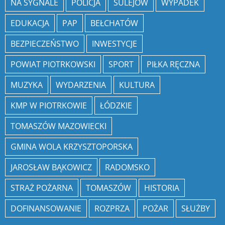
NA SYGNALE
POLICJA
SULEJÓW
WYPADEK
EDUKACJA
PAP
BEŁCHATÓW
BEZPIECZEŃSTWO
INWESTYCJE
POWIAT PIOTRKOWSKI
SPORT
PIŁKA RĘCZNA
MUZYKA
WYDARZENIA
KULTURA
KMP W PIOTRKOWIE
ŁÓDZKIE
TOMASZÓW MAZOWIECKI
GMINA WOLA KRZYSZTOPORSKA
JAROSŁAW BĄKOWICZ
RADOMSKO
STRAŻ POŻARNA
TOMASZÓW
HISTORIA
DOFINANSOWANIE
ROZPRZA
POŻAR
SŁUŻBY