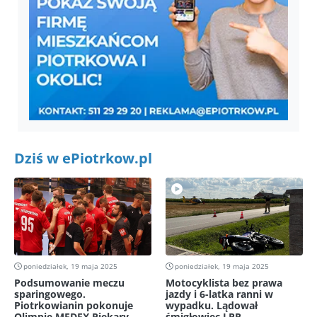
Dziś w ePiotrkow.pl
poniedziałek, 19 maja 2025
poniedziałek, 19 maja 2025
Podsumowanie meczu
Motocyklista bez prawa
sparingowego.
jazdy i 6-latka ranni w
Piotrkowianin pokonuje
wypadku. Lądował
Olimpię MEDEX Piekary
śmigłowiec LPR