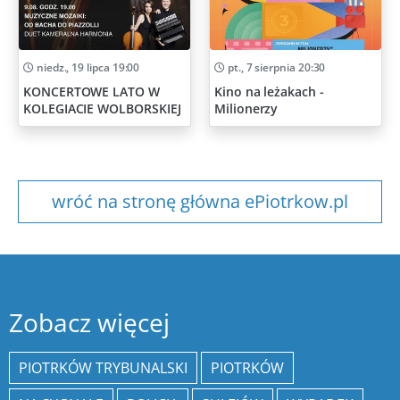
niedz., 19 lipca 19:00
pt., 7 sierpnia 20:30
KONCERTOWE LATO W
Kino na leżakach -
KOLEGIACIE WOLBORSKIEJ
Milionerzy
wróć na stronę główna ePiotrkow.pl
Zobacz więcej
PIOTRKÓW TRYBUNALSKI
PIOTRKÓW