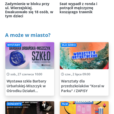
Zadymienie w bloku przy
Seat wypadł z ronda i
ul. Wierzejskiej.
potrącił mężczyznę
Ewakuowało się 18 osób, w
koszącego trawnik
tym dzieci
A może w miasto?
WYSTAWY
DLA DZIECI
sob., 27 czerwca 10:00
czw., 2 lipca 09:00
Wystawa szkła Barbary
Warsztaty dla
Urbańskiej-Miszczyk w
przedszkolaków "Koral w
Ośrodku Działań
Parku" / ZAPISY
Artystycznych
KONCERTY
FILM