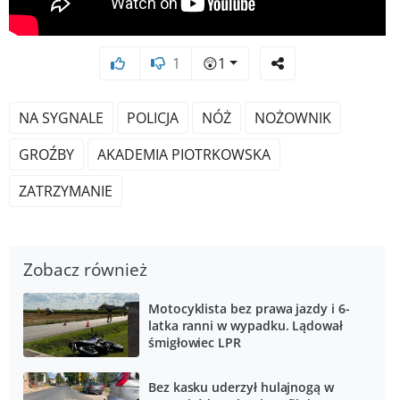
1
😲
1
NA SYGNALE
POLICJA
NÓŻ
NOŻOWNIK
GROŹBY
AKADEMIA PIOTRKOWSKA
ZATRZYMANIE
Zobacz również
Motocyklista bez prawa jazdy i 6-
latka ranni w wypadku. Lądował
śmigłowiec LPR
Bez kasku uderzył hulajnogą w