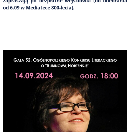
zapraszają po bezpłatne wejściówki (do odebrania
od 6.09 w Mediatece 800-lecia).