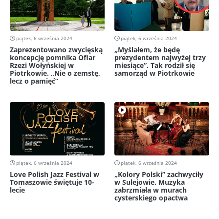
piątek, 6 września 2024
piątek, 6 września 2024
Zaprezentowano zwycięską
„Myślałem, że będę
koncepcję pomnika Ofiar
prezydentem najwyżej trzy
Rzezi Wołyńskiej w
miesiące”. Tak rodził się
Piotrkowie. „Nie o zemstę,
samorząd w Piotrkowie
lecz o pamięć”
piątek, 6 września 2024
piątek, 6 września 2024
Love Polish Jazz Festival w
„Kolory Polski” zachwyciły
Tomaszowie świętuje 10-
w Sulejowie. Muzyka
lecie
zabrzmiała w murach
cysterskiego opactwa