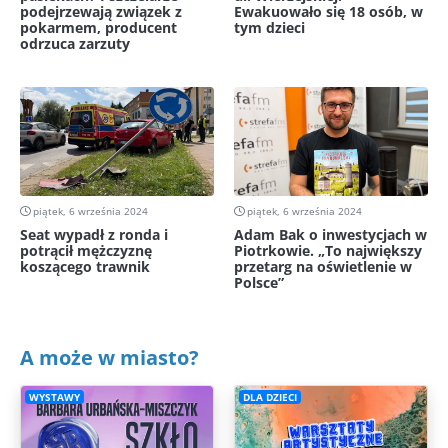
podejrzewają związek z
Ewakuowało się 18 osób, w
pokarmem, producent
tym dzieci
odrzuca zarzuty
piątek, 6 września 2024
piątek, 6 września 2024
Seat wypadł z ronda i
Adam Bak o inwestycjach w
potrącił mężczyznę
Piotrkowie. „To największy
koszącego trawnik
przetarg na oświetlenie w
Polsce”
A może w miasto?
WYSTAWY
DLA DZIECI