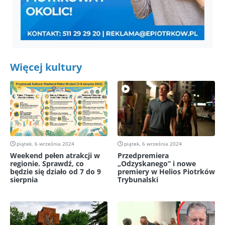
Więcej kultury
piątek, 6 września 2024
piątek, 6 września 2024
Weekend pełen atrakcji w
Przedpremiera
regionie. Sprawdź, co
„Odzyskanego” i nowe
będzie się działo od 7 do 9
premiery w Helios Piotrków
sierpnia
Trybunalski