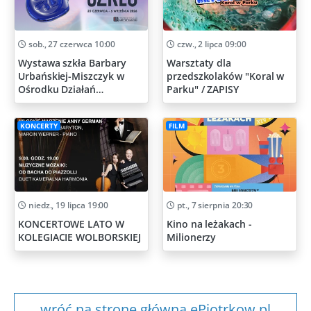
sob., 27 czerwca 10:00
czw., 2 lipca 09:00
Wystawa szkła Barbary
Warsztaty dla
Urbańskiej-Miszczyk w
przedszkolaków "Koral w
Ośrodku Działań
Parku" / ZAPISY
Artystycznych
KONCERTY
FILM
niedz., 19 lipca 19:00
pt., 7 sierpnia 20:30
KONCERTOWE LATO W
Kino na leżakach -
KOLEGIACIE WOLBORSKIEJ
Milionerzy
wróć na stronę główna ePiotrkow.pl