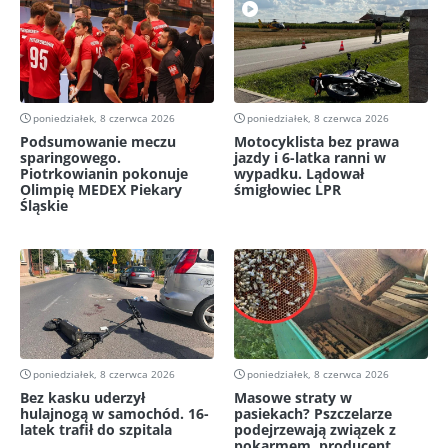
poniedziałek, 8 czerwca 2026
poniedziałek, 8 czerwca 2026
Podsumowanie meczu
Motocyklista bez prawa
sparingowego.
jazdy i 6-latka ranni w
Piotrkowianin pokonuje
wypadku. Lądował
Olimpię MEDEX Piekary
śmigłowiec LPR
Śląskie
poniedziałek, 8 czerwca 2026
poniedziałek, 8 czerwca 2026
Bez kasku uderzył
Masowe straty w
hulajnogą w samochód. 16-
pasiekach? Pszczelarze
latek trafił do szpitala
podejrzewają związek z
pokarmem, producent