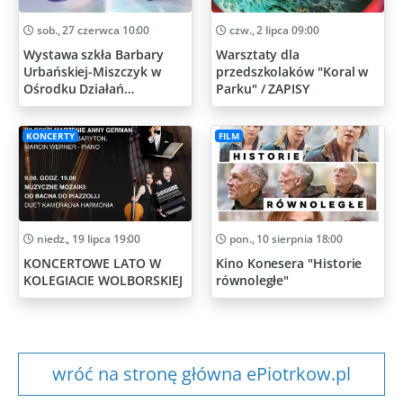
sob., 27 czerwca 10:00
czw., 2 lipca 09:00
Wystawa szkła Barbary
Warsztaty dla
Urbańskiej-Miszczyk w
przedszkolaków "Koral w
Ośrodku Działań
Parku" / ZAPISY
Artystycznych
KONCERTY
FILM
niedz., 19 lipca 19:00
pon., 10 sierpnia 18:00
KONCERTOWE LATO W
Kino Konesera "Historie
KOLEGIACIE WOLBORSKIEJ
równoległe"
wróć na stronę główna ePiotrkow.pl