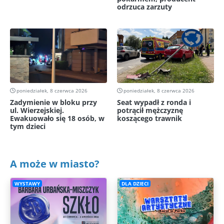
odrzuca zarzuty
poniedziałek, 8 czerwca 2026
poniedziałek, 8 czerwca 2026
Zadymienie w bloku przy
Seat wypadł z ronda i
ul. Wierzejskiej.
potrącił mężczyznę
Ewakuowało się 18 osób, w
koszącego trawnik
tym dzieci
A może w miasto?
WYSTAWY
DLA DZIECI