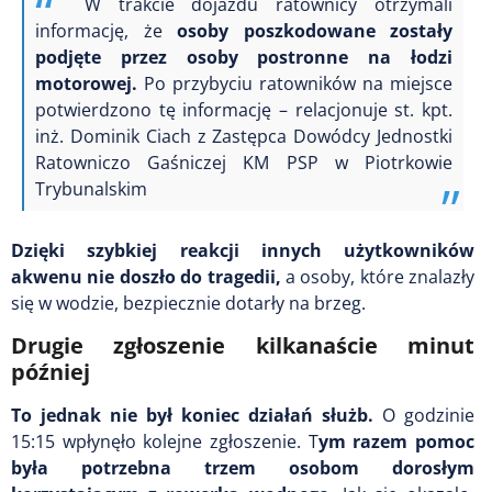
W trakcie dojazdu ratownicy otrzymali
informację, że
osoby poszkodowane zostały
podjęte przez osoby postronne na łodzi
motorowej.
Po przybyciu ratowników na miejsce
potwierdzono tę informację – relacjonuje st. kpt.
inż. Dominik Ciach z Zastępca Dowódcy Jednostki
Ratowniczo Gaśniczej KM PSP w Piotrkowie
Trybunalskim
Dzięki szybkiej reakcji innych użytkowników
akwenu nie doszło do tragedii,
a osoby, które znalazły
się w wodzie, bezpiecznie dotarły na brzeg.
Drugie zgłoszenie kilkanaście minut
później
To jednak nie był koniec działań służb.
O godzinie
15:15 wpłynęło kolejne zgłoszenie. T
ym razem pomoc
była potrzebna trzem osobom dorosłym