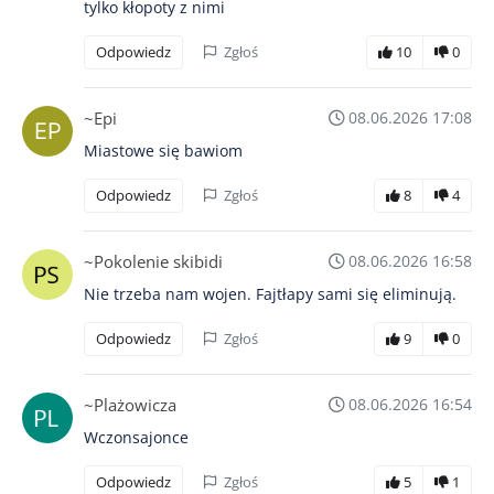
tylko kłopoty z nimi
Odpowiedz
Zgłoś
10
0
~Epi
08.06.2026 17:08
Miastowe się bawiom
Odpowiedz
Zgłoś
8
4
~Pokolenie skibidi
08.06.2026 16:58
Nie trzeba nam wojen. Fajtłapy sami się eliminują.
Odpowiedz
Zgłoś
9
0
~Plażowicza
08.06.2026 16:54
Wczonsajonce
Odpowiedz
Zgłoś
5
1