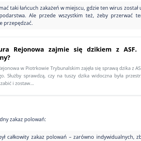
mać taki łańcuch zakażeń w miejscu, gdzie ten wirus został 
spodarstwa. Ale przede wszystkim też, żeby przerwać t
e przepędzać.
ura Rejonowa zajmie się dzikiem z ASF. 
ony?
ejonowa w Piotrkowie Trybunalskim zajęła się sprawą dzika z AS
go. Służby sprawdzą, czy na tuszy dzika widoczna była przestrz
zabić i zostaw…
dny zakaz polowań:
ył całkowity zakaz polowań – zarówno indywidualnych, z