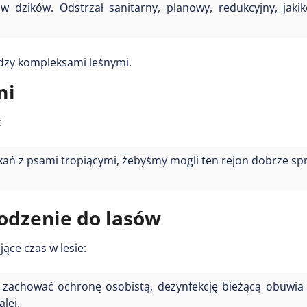
 dzików. Odstrzał sanitarny, planowy, redukcyjny, jakik
dzy kompleksami leśnymi.
mi
:
kań z psami tropiącymi, żebyśmy mogli ten rejon dobrze spr
odzenie do lasów
ące czas w lesie:
 zachować ochronę osobistą, dezynfekcję bieżącą obuwia 
alej.