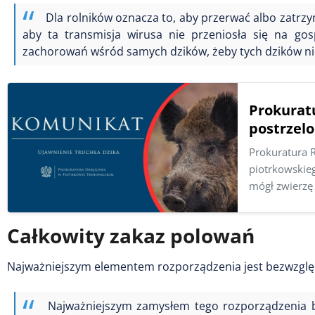
Dla rolników oznacza to, aby przerwać albo zatrzy
aby ta transmisja wirusa nie przeniosła się na go
zachorowań wśród samych dzików, żeby tych dzików ni
Prokurat
postrzel
Prokuratura R
piotrkowskie
mógł zwierzę 
Całkowity zakaz polowań
Najważniejszym elementem rozporządzenia jest bezwzglę
Najważniejszym zamysłem tego rozporządzenia b