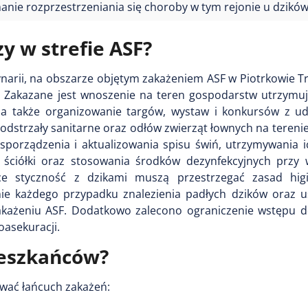
manie rozprzestrzeniania się choroby w tym rejonie u dzików
y w strefie ASF?
arii, na obszarze objętym zakażeniem ASF w Piotrkowie Tr
 Zakazane jest wnoszenie na teren gospodarstw utrzymuj
a także organizowanie targów, wystaw i konkursów z ud
odstrzały sanitarne oraz odłów zwierząt łownych na teren
porządzenia i aktualizowania spisu świń, utrzymywania 
i ściółki oraz stosowania środków dezynfekcyjnych przy 
e styczność z dzikami muszą przestrzegać zasad hig
ie każdego przypadku znalezienia padłych dzików oraz u
 zakażeniu ASF. Dodatkowo zalecono ograniczenie wstępu d
oasekuracji.
ieszkańców?
rwać łańcuch zakażeń: