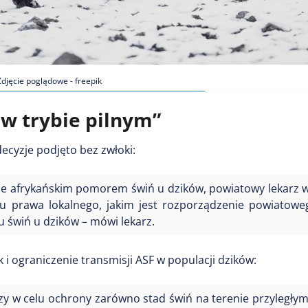
Zdjęcie poglądowe - freepik
w trybie pilnym”
ecyzje podjęto bez zwłoki:
ie afrykańskim pomorem świń u dzików, powiatowy lekarz w
tu prawa lokalnego, jakim jest rozporządzenie powiatowe
 świń u dzików – mówi lekarz.
i ograniczenie transmisji ASF w populacji dzików:
zy w celu ochrony zarówno stad świń na terenie przyległy