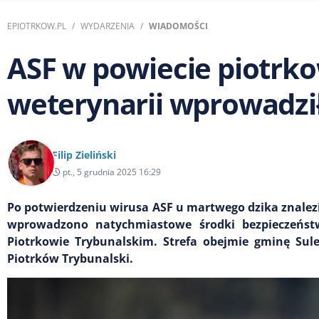
EPIOTRKOW.PL
WYDARZENIA
WIADOMOŚCI
ASF w powiecie piotrk
weterynarii wprowadził
Filip Zieliński
pt., 5 grudnia 2025 16:29
Po potwierdzeniu wirusa ASF u martwego dzika znalez
wprowadzono natychmiastowe środki bezpieczeństw
Piotrkowie Trybunalskim. Strefa obejmie gminę Sule
Piotrków Trybunalski.