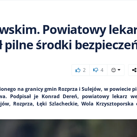
owskim. Powiatowy leka
 pilne środki bezpiecze
2
4
😊
ionego na granicy gmin Rozprza i Sulejów, w powiecie 
a. Podpisał je Konrad Dereń, powiatowy lekarz we
jów, Rozprza, Łęki Szlacheckie, Wola Krzysztoporska