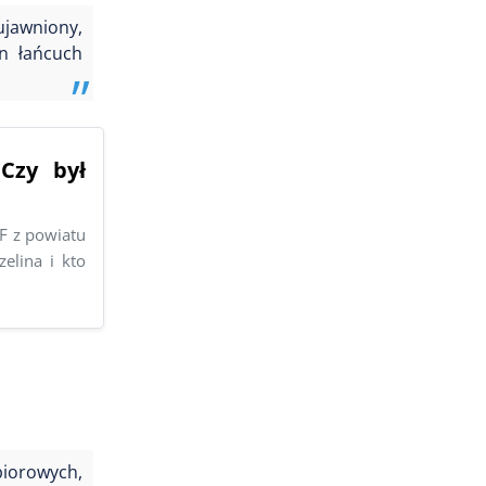
ujawniony,
en łańcuch
Czy był
F z powiatu
elina i kto
biorowych,