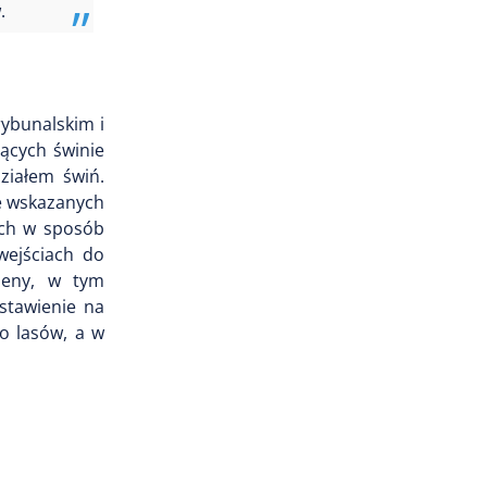
.
ybunalskim i
ących świnie
ziałem świń.
ie wskazanych
ich w sposób
wejściach do
ieny, w tym
stawienie na
o lasów, a w