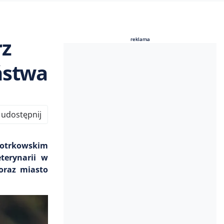
rz
reklama
reklama
ństwa
udostępnij
piotrkowskim
terynarii w
 oraz miasto