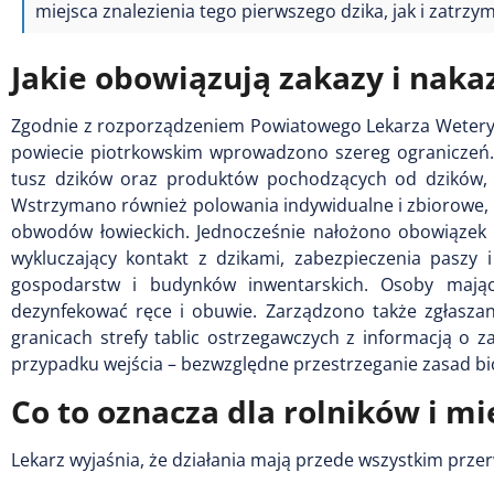
miejsca znalezienia tego pierwszego dzika, jak i zatrzy
Jakie obowiązują zakazy i nakaz
Zgodnie z rozporządzeniem Powiatowego Lekarza Weteryn
powiecie piotrkowskim wprowadzono szereg ograniczeń.
tusz dzików oraz produktów pochodzących od dzików, 
Wstrzymano również polowania indywidualne i zbiorowe, 
obwodów łowieckich. Jednocześnie nałożono obowiązek s
wykluczający kontakt z dzikami, zabezpieczenia paszy 
gospodarstw i budynków inwentarskich. Osoby mając
dezynfekować ręce i obuwie. Zarządzono także zgłaszan
granicach strefy tablic ostrzegawczych z informacją o
przypadku wejścia – bezwzględne przestrzeganie zasad bi
Co to oznacza dla rolników i m
Lekarz wyjaśnia, że działania mają przede wszystkim prze