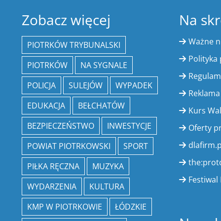
Zobacz więcej
Na skr
Ważne 
PIOTRKÓW TRYBUNALSKI
Polityka
PIOTRKÓW
NA SYGNALE
Regulam
POLICJA
SULEJÓW
WYPADEK
Reklama
EDUKACJA
BEŁCHATÓW
Kurs Wa
BEZPIECZEŃSTWO
INWESTYCJE
Oferty p
dlafirm.p
POWIAT PIOTRKOWSKI
SPORT
the:prot
PIŁKA RĘCZNA
MUZYKA
Festiwal 
WYDARZENIA
KULTURA
KMP W PIOTRKOWIE
ŁÓDZKIE