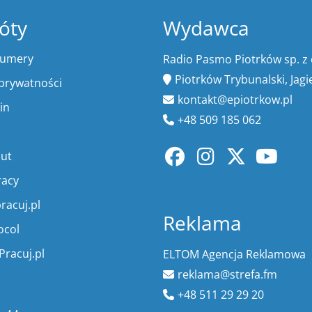
óty
Wydawca
numery
Radio Pasmo Piotrków sp. z 
Piotrków Trybunalski, Jagi
 prywatności
kontakt@epiotrkow.pl
in
+48 509 185 062
lut
racy
racuj.pl
Reklama
ocol
Pracuj.pl
ELTOM Agencja Reklamowa
reklama@strefa.fm
+48 511 29 29 20