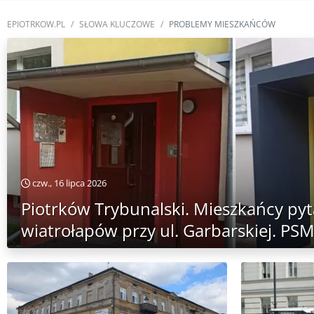
EPIOTRKOW.PL
SŁOWA KLUCZOWE
PROBLEMY MIESZKAŃCÓW
czw., 16 lipca 2026
Piotrków Trybunalski. Mieszkańcy pyt
wiatrołapów przy ul. Garbarskiej. PS