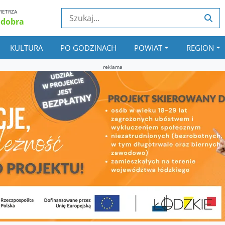
IETRZA
 dobra
KULTURA
PO GODZINACH
POWIAT
REGION
reklama