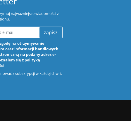
tter
trzymuj najważniejsze wiadomości z
gionu.
zapisz
zgodę na otrzymywanie
ra oraz informacji handlowych
ktroniczną na podany adres e-
oznałem się z
polityką
ści
ować z subskrypcji w każdej chwili.