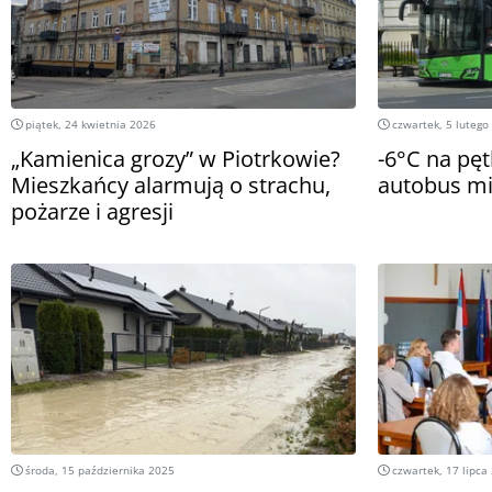
piątek, 24 kwietnia 2026
czwartek, 5 lutego
„Kamienica grozy” w Piotrkowie?
-6°C na pętl
Mieszkańcy alarmują o strachu,
autobus m
pożarze i agresji
środa, 15 października 2025
czwartek, 17 lipca