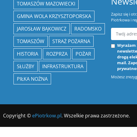
Newsle
TOMASZÓW MAZOWIECKI
Zapisz się i o
GMINA WOLA KRZYSZTOPORSKA
Piotrkowa i re
JAROSŁAW BĄKOWICZ
RADOMSKO
TOMASZÓW
STRAŻ POŻARNA
Wyrażam 
newslette
HISTORIA
ROZPRZA
POŻAR
drogą ele
mail. Zap
SŁUŻBY
INFRASTRUKTURA
prywatno
Możesz zrezygn
PIŁKA NOŻNA
Copyright ©
ePiotrkow.pl
. Wszelkie prawa zastrzeżone.