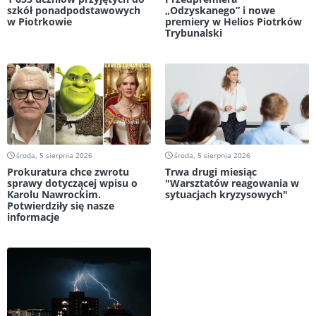
szkół ponadpodstawowych
„Odzyskanego” i nowe
w Piotrkowie
premiery w Helios Piotrków
Trybunalski
środa, 5 sierpnia 2026
środa, 5 sierpnia 2026
Prokuratura chce zwrotu
Trwa drugi miesiąc
sprawy dotyczącej wpisu o
"Warsztatów reagowania w
Karolu Nawrockim.
sytuacjach kryzysowych"
Potwierdziły się nasze
informacje