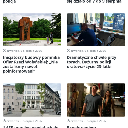
policja
się działo od 7 do 9 sierpnia
czwartek, 6 sierpnia 2026
czwartek, 6 sierpnia 2026
Inicjatorzy budowy pomnika
Dramatyczne chwile przy
Ofiar Rzezi Wołyńskiej: „Nie
torach. Dyżurny policji
zostaliśmy nawet
uratował życie 23-latki
poinformowani”
czwartek, 6 sierpnia 2026
czwartek, 6 sierpnia 2026
1 655 uczniów przyjętych do
Przedpremiera