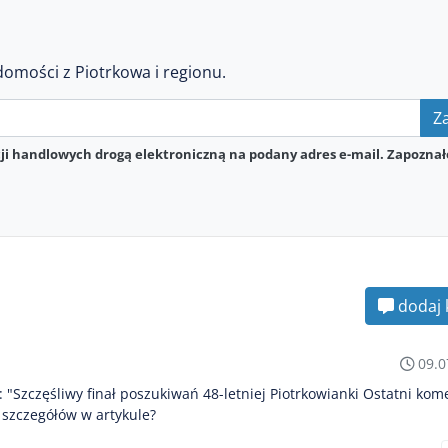
domości z Piotrkowa i regionu.
Za
i handlowych drogą elektroniczną na podany adres e-mail. Zapoznał
dodaj 
09.0
u: "Szczęśliwy finał poszukiwań 48-letniej Piotrkowianki Ostatni kom
 szczegółów w artykule?