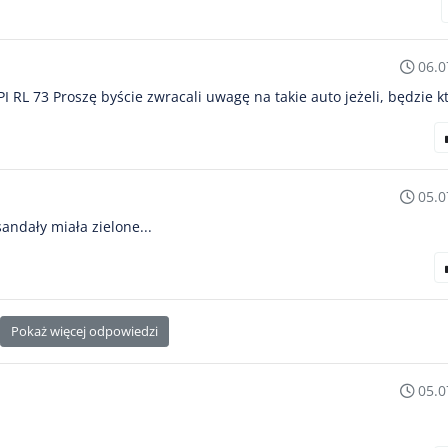
06.0
I RL 73 Proszę byście zwracali uwagę na takie auto jeżeli, będzie kt
05.0
andały miała zielone...
Pokaż więcej odpowiedzi
05.0