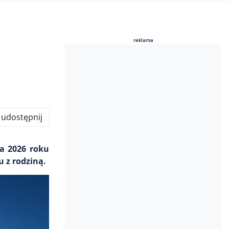
reklama
reklama
udostępnij
ca 2026 roku
u z rodziną.