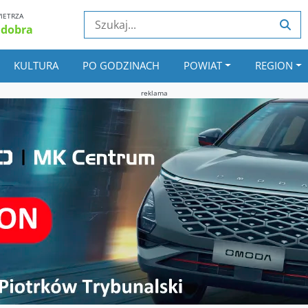
IETRZA
 dobra
KULTURA
PO GODZINACH
POWIAT
REGION
reklama