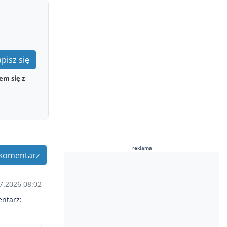
pisz się
em się z
reklama
komentarz
7.2026 08:02
entarz: