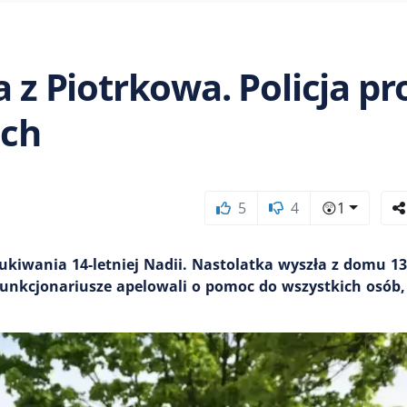
 z Piotrkowa. Policja pr
ach
5
4
😲
1
zukiwania 14-letniej Nadii. Nastolatka wyszła z domu 1
 Funkcjonariusze apelowali o pomoc do wszystkich osób