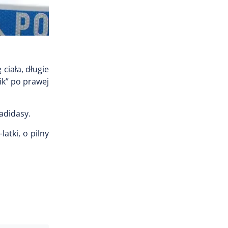
ciała, długie
ik” po prawej
adidasy.
atki, o pilny