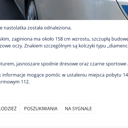
e nastolatka została odnaleziona.
skim, zaginiona ma około 158 cm wzrostu, szczupłą budowę 
zowe oczy. Znakiem szczególnym są kolczyki typu „diamenc
apturem, jasnoszare spodnie dresowe oraz czarne sportowe 
ek informacje mogące pomóc w ustaleniu miejsca pobytu 14-l
alarmowym 112.
ŁODZIEŻ
POSZUKIWANIA
NA SYGNALE