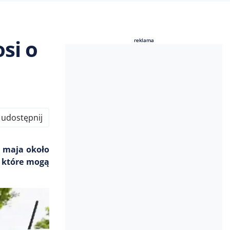
osi o
reklama
reklama
udostępnij
3 maja około
, które mogą