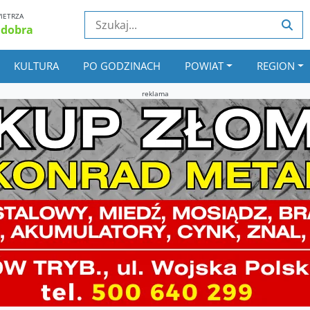
IETRZA
 dobra
KULTURA
PO GODZINACH
POWIAT
REGION
reklama