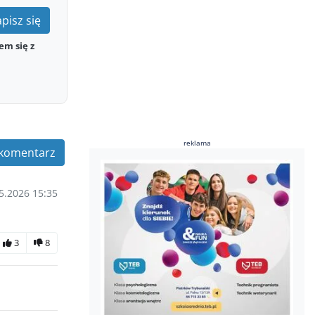
pisz się
em się z
reklama
komentarz
5.2026 15:35
3
8