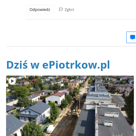
Odpowiedz
Zgłoś
Dziś w ePiotrkow.pl