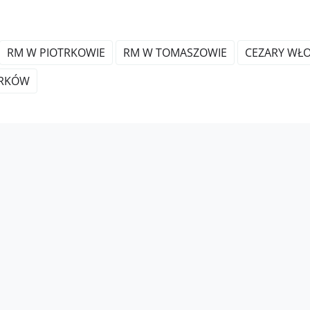
RM W PIOTRKOWIE
RM W TOMASZOWIE
CEZARY WŁ
TRKÓW