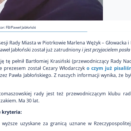
or: FB/Paweł Jabłoński
esji Rady Miasta w Piotrkowie Marlena Wężyk – Głowacka i
aweł Jabłoński został już zatrudniony
i jest przyjacielem posł
 tę pełnił Bartłomiej Krasiński (przewodniczący Rady Nad
ie prezesem został Cezary Włodarczyk
o czym już pisaliś
ez Pawła Jabłońskiego. Z naszych informacji wynika, że b
tomaszowskiej rady jest też przewodniczącym klubu radn
zakiem. Ma 30 lat.
 kryteria:
 wyższe uzyskane za granicą uznane w Rzeczypospolitej 