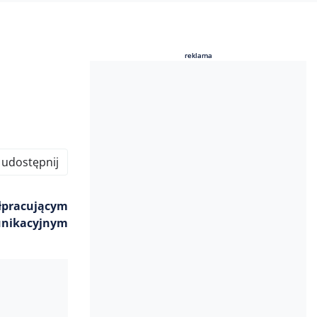
reklama
reklama
udostępnij
łpracującym
munikacyjnym