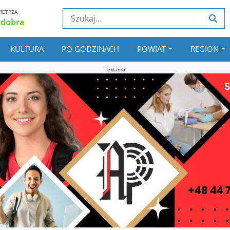
IETRZA
 dobra
KULTURA
PO GODZINACH
POWIAT
REGION
reklama