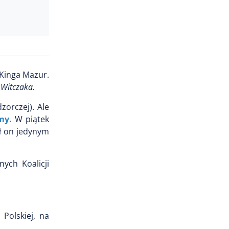
 Kinga Mazur.
a Witczaka.
zorczej). Ale
my.
W piątek
ył on jedynym
ych Koalicji
Polskiej, na