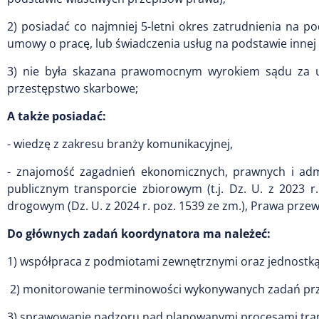
2) posiadać co najmniej 5-letni okres zatrudnienia na 
umowy o pracę, lub świadczenia usług na podstawie inne
3) nie była skazana prawomocnym wyrokiem sądu za u
przestępstwo skarbowe;
A także posiadać:
- wiedzę z zakresu branży komunikacyjnej,
- znajomość zagadnień ekonomicznych, prawnych i admi
publicznym transporcie zbiorowym (t.j. Dz. U. z 2023 r
drogowym (Dz. U. z 2024 r. poz. 1539 ze zm.), Prawa prz
Do głównych zadań koordynatora ma należeć:
1) współpraca z podmiotami zewnętrznymi oraz jednost
2) monitorowanie terminowości wykonywanych zadań prz
3) sprawowanie nadzoru nad planowanymi procesami tra