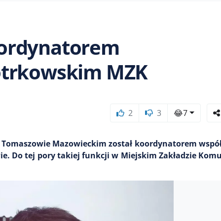
oordynatorem
otrkowskim MZK
2
3
😂
7
j w Tomaszowie Mazowieckim został koordynatorem wspó
e. Do tej pory takiej funkcji w Miejskim Zakładzie Ko