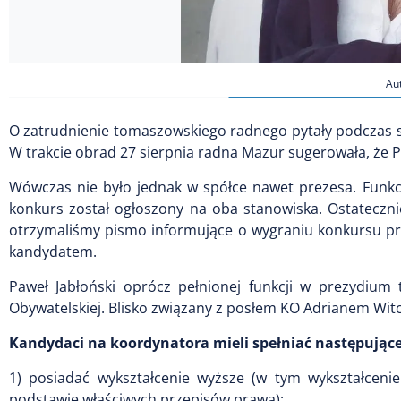
Aut
O zatrudnienie tomaszowskiego radnego pytały podczas s
W trakcie obrad 27 sierpnia radna Mazur sugerowała, że P
Wówczas nie było jednak w spółce nawet prezesa. Funkcję
konkurs został ogłoszony na oba stanowiska. Ostateczn
otrzymaliśmy pismo informujące o wygraniu konkursu prz
kandydatem.
Paweł Jabłoński oprócz pełnionej funkcji w prezydium 
Obywatelskiej. Blisko związany z posłem KO Adrianem Witc
Kandydaci na koordynatora mieli spełniać następujące
1) posiadać wykształcenie wyższe (w tym wykształcenie
podstawie właściwych przepisów prawa);