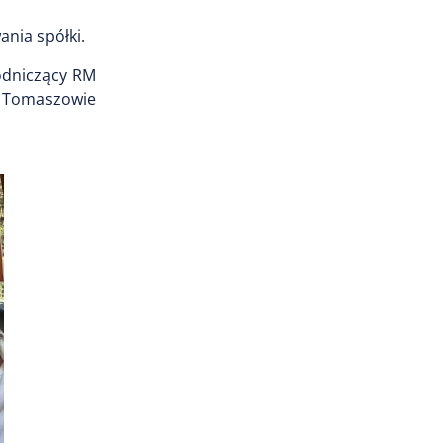
nia spółki.
odniczący RM
 w Tomaszowie