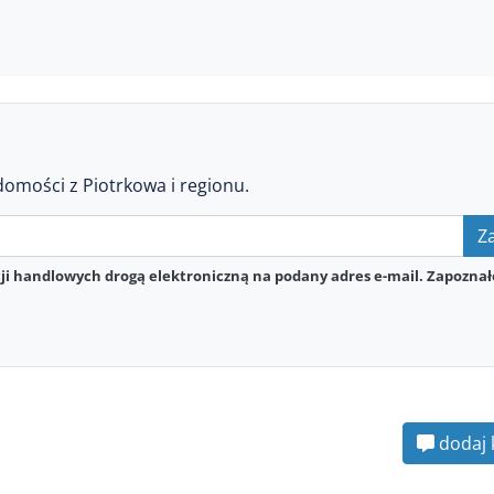
domości z Piotrkowa i regionu.
Za
i handlowych drogą elektroniczną na podany adres e-mail. Zapoznał
dodaj 