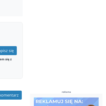
pisz się
em się z
reklama
komentarz