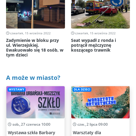
czwartek, 15 września 2022
czwartek, 15 września 2022
Zadymienie w bloku przy
Seat wypadł z ronda i
ul. Wierzejskiej.
potrącił mężczyznę
Ewakuowało się 18 osób, w
koszącego trawnik
tym dzieci
A może w miasto?
WYSTAWY
DLA DZIECI
sob., 27 czerwca 10:00
czw., 2 lipca 09:00
Wystawa szkła Barbary
Warsztaty dla