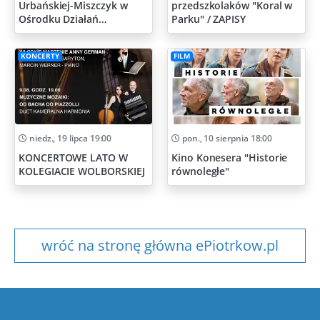
Urbańskiej-Miszczyk w
przedszkolaków "Koral w
Ośrodku Działań
Parku" / ZAPISY
Artystycznych
KONCERTY
FILM
niedz., 19 lipca 19:00
pon., 10 sierpnia 18:00
KONCERTOWE LATO W
Kino Konesera "Historie
KOLEGIACIE WOLBORSKIEJ
równoległe"
wróć na stronę główna ePiotrkow.pl