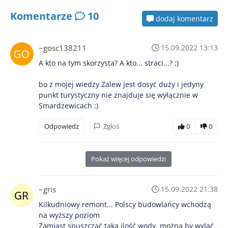
Komentarze
10
dodaj komentarz
~gosc138211
15.09.2022 13:13
A kto na tym skorzysta? A kto... straci...? ;)
bo z mojej wiedzy Zalew jest dosyć duży i jedyny
punkt turystyczny nie znajduje się wyłącznie w
Smardzewicach ;)
Odpowiedz
Zgłoś
0
0
Pokaż więcej odpowiedzi
~gris
15.09.2022 21:38
Kilkudniowy remont... Polscy budowlańcy wchodzą
na wyższy poziom
Zamiast spuszczać taką ilość wody, można by wylać