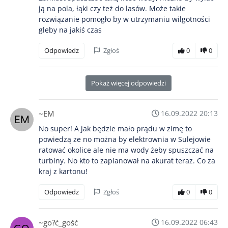
ją na pola, łąki czy też do lasów. Może takie
rozwiązanie pomogło by w utrzymaniu wilgotności
gleby na jakiś czas
Odpowiedz
Zgłoś
0
0
Pokaż więcej odpowiedzi
~EM
16.09.2022 20:13
No super! A jak będzie mało prądu w zimę to
powiedzą ze no można by elektrownia w Sulejowie
ratować okolice ale nie ma wody żeby spuszczać na
turbiny. No kto to zaplanował na akurat teraz. Co za
kraj z kartonu!
Odpowiedz
Zgłoś
0
0
~go?ć_gość
16.09.2022 06:43