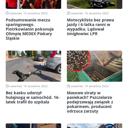
czwartek, 15 września 2022
czwartek, 15 września 2022
Podsumowanie meczu
Motocyklista bez prawa
sparingowego.
jazdy i 6-latka ranni w
Piotrkowianin pokonuje
wypadku. Lądował
Olimpię MEDEX Piekary
śmigłowiec LPR
Śląskie
czwartek, 15 września 2022
czwartek, 15 września 2022
Bez kasku uderzył
Masowe straty w
hulajnogą w samochód. 16-
pasiekach? Pszczelarze
latek trafił do szpitala
podejrzewają związek z
pokarmem, producent
odrzuca zarzuty