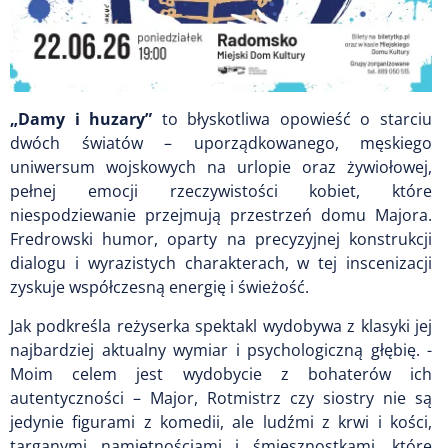
„Damy i huzary”
to błyskotliwa opowieść o starciu
dwóch światów – uporządkowanego, męskiego
uniwersum wojskowych na urlopie oraz żywiołowej,
pełnej emocji rzeczywistości kobiet, które
niespodziewanie przejmują przestrzeń domu Majora.
Fredrowski humor, oparty na precyzyjnej konstrukcji
dialogu i wyrazistych charakterach, w tej inscenizacji
zyskuje współczesną energię i świeżość.
Jak podkreśla reżyserka spektakl wydobywa z klasyki jej
najbardziej aktualny wymiar i psychologiczną głębię. -
Moim celem jest wydobycie z bohaterów ich
autentyczności – Major, Rotmistrz czy siostry nie są
jedynie figurami z komedii, ale ludźmi z krwi i kości,
targanymi namiętnościami i śmiesznostkami, które