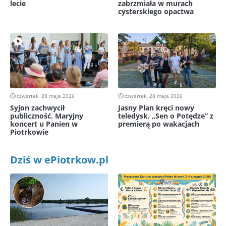
lecie
zabrzmiała w murach
cysterskiego opactwa
czwartek, 28 maja 2026
czwartek, 28 maja 2026
Syjon zachwycił
Jasny Plan kręci nowy
publiczność. Maryjny
teledysk. „Sen o Potędze” z
koncert u Panien w
premierą po wakacjach
Piotrkowie
Dziś w ePiotrkow.pl