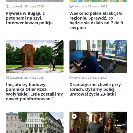
czwartek, 28 maja 2026
czwartek, 28 maja 2026
Pływała w Bugaju z
Weekend pełen atrakcji w
pytonami na szyi.
regionie. Sprawdź, co
Interweniowała policja
będzie się działo od 7 do 9
sierpnia
czwartek, 28 maja 2026
czwartek, 28 maja 2026
Inicjatorzy budowy
Dramatyczne chwile przy
pomnika Ofiar Rzezi
torach. Dyżurny policji
Wołyńskiej: „Nie zostaliśmy
uratował życie 23-latki
nawet poinformowani”