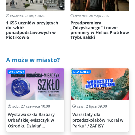
czwartek, 28 maja 2026
czwartek, 28 maja 2026
1 655 uczniów przyjętych
Przedpremiera
do szkół
„Odzyskanego” i nowe
ponadpodstawowych w
premiery w Helios Piotrków
Piotrkowie
Trybunalski
A może w miasto?
WYSTAWY
DLA DZIECI
sob., 27 czerwca 10:00
czw., 2 lipca 09:00
Wystawa szkła Barbary
Warsztaty dla
Urbańskiej-Miszczyk w
przedszkolaków "Koral w
Ośrodku Działań
Parku" / ZAPISY
Artystycznych