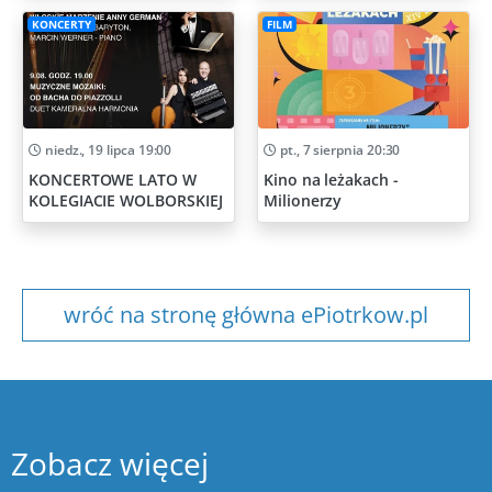
KONCERTY
FILM
niedz., 19 lipca 19:00
pt., 7 sierpnia 20:30
KONCERTOWE LATO W
Kino na leżakach -
KOLEGIACIE WOLBORSKIEJ
Milionerzy
wróć na stronę główna ePiotrkow.pl
Zobacz więcej