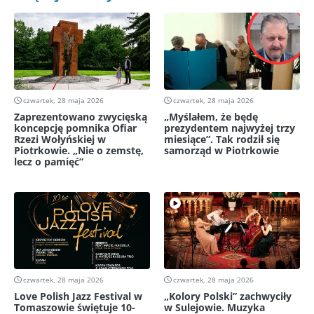
czwartek, 28 maja 2026
czwartek, 28 maja 2026
Zaprezentowano zwycięską
„Myślałem, że będę
koncepcję pomnika Ofiar
prezydentem najwyżej trzy
Rzezi Wołyńskiej w
miesiące”. Tak rodził się
Piotrkowie. „Nie o zemstę,
samorząd w Piotrkowie
lecz o pamięć”
czwartek, 28 maja 2026
czwartek, 28 maja 2026
Love Polish Jazz Festival w
„Kolory Polski” zachwyciły
Tomaszowie świętuje 10-
w Sulejowie. Muzyka