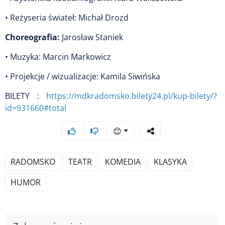
• Reżyseria świateł: Michał Drozd
Choreografia:
Jarosław Staniek
• Muzyka: Marcin Markowicz
• Projekcje / wizualizacje: Kamila Siwińska
BILETY :
https://mdkradomsko.bilety24.pl/kup-bilety/?
id=931660#total
😊
RADOMSKO
TEATR
KOMEDIA
KLASYKA
HUMOR