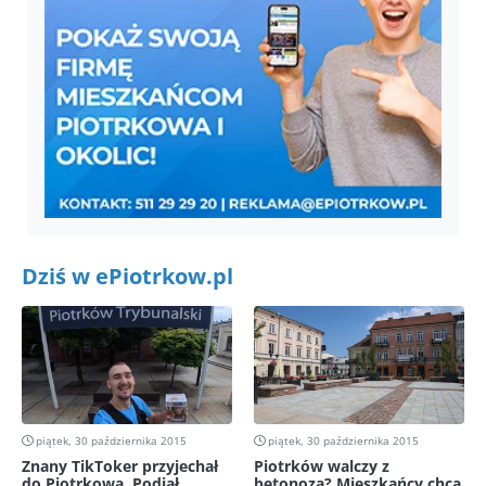
Dziś w ePiotrkow.pl
piątek, 30 października 2015
piątek, 30 października 2015
Znany TikToker przyjechał
Piotrków walczy z
do Piotrkowa. Podjął
betonozą? Mieszkańcy chcą