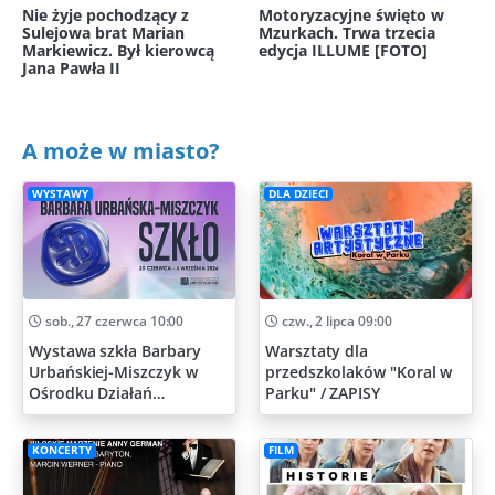
Nie żyje pochodzący z
Motoryzacyjne święto w
Sulejowa brat Marian
Mzurkach. Trwa trzecia
Markiewicz. Był kierowcą
edycja ILLUME [FOTO]
Jana Pawła II
A może w miasto?
WYSTAWY
DLA DZIECI
sob., 27 czerwca 10:00
czw., 2 lipca 09:00
Wystawa szkła Barbary
Warsztaty dla
Urbańskiej-Miszczyk w
przedszkolaków "Koral w
Ośrodku Działań
Parku" / ZAPISY
Artystycznych
KONCERTY
FILM