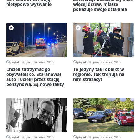
nietypowe wyzwanie
więcej drzew, miasto
pokazuje swoje działania
piątek, 30 października 2015
piątek, 30 października 2015
Chcieli zatrzymać go
To jedyny taki obiekt w
obywatelsko. Staranował
regionie. Tak trenują na
auto i uciekł przez stację
nim strażacy!
benzynową. Są nowe fakty
piątek, 30 października 2015
piątek, 30 października 2015