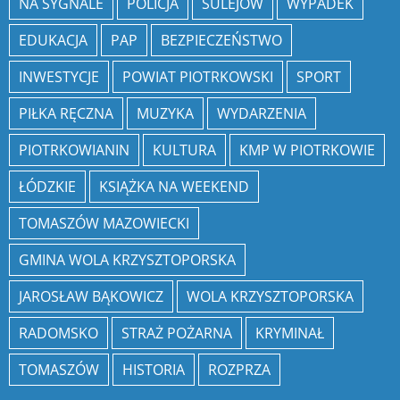
NA SYGNALE
POLICJA
SULEJÓW
WYPADEK
EDUKACJA
PAP
BEZPIECZEŃSTWO
INWESTYCJE
POWIAT PIOTRKOWSKI
SPORT
PIŁKA RĘCZNA
MUZYKA
WYDARZENIA
PIOTRKOWIANIN
KULTURA
KMP W PIOTRKOWIE
ŁÓDZKIE
KSIĄŻKA NA WEEKEND
TOMASZÓW MAZOWIECKI
GMINA WOLA KRZYSZTOPORSKA
JAROSŁAW BĄKOWICZ
WOLA KRZYSZTOPORSKA
RADOMSKO
STRAŻ POŻARNA
KRYMINAŁ
TOMASZÓW
HISTORIA
ROZPRZA