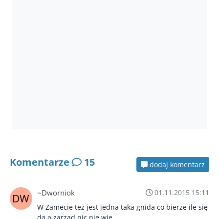
Komentarze
15
dodaj komentarz
~Dworniok
01.11.2015 15:11
W Zamecie też jest jedna taka gnida co bierze ile się
da a zarząd nic nie wie....