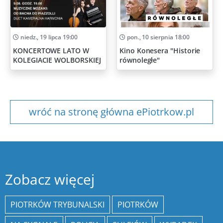
niedz., 19 lipca 19:00
pon., 10 sierpnia 18:00
KONCERTOWE LATO W
Kino Konesera "Historie
KOLEGIACIE WOLBORSKIEJ
równoległe"
wróć na stronę główna ePiotrkow.pl
Zobacz więcej
PIOTRKÓW TRYBUNALSKI
PIOTRKÓW