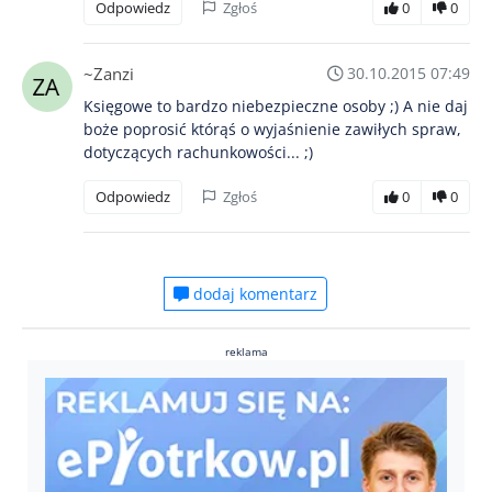
Odpowiedz
Zgłoś
0
0
~Zanzi
30.10.2015 07:49
Księgowe to bardzo niebezpieczne osoby ;) A nie daj
boże poprosić którąś o wyjaśnienie zawiłych spraw,
dotyczących rachunkowości... ;)
Odpowiedz
Zgłoś
0
0
dodaj komentarz
reklama