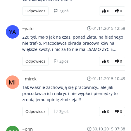
Odpowiedz
Zgłoś
0
0
~yato
01.11.2015 12:58
220 tyś. mało jak na czas, ponad 2lata, na biednego
nie trafiło. Pracodawca okrada pracowników na
większe kwoty, i nic za to nie ma...SAMO ŻYCIE...
Odpowiedz
Zgłoś
0
0
~mirek
01.11.2015 10:43
Tak właśnie zachowują się pracownicy...ale jak
pracodawca ich nakryć i nie wypłaci pieniędzy to
zrobią jemu opinię złodzieja!!!
Odpowiedz
Zgłoś
0
0
~onn
30.10.2015 07:38