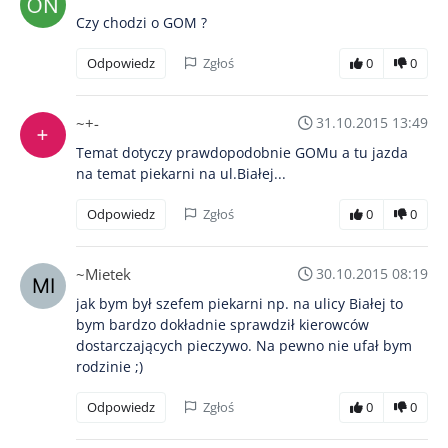
Czy chodzi o GOM ?
Odpowiedz
Zgłoś
0
0
~+-
31.10.2015 13:49
Temat dotyczy prawdopodobnie GOMu a tu jazda
na temat piekarni na ul.Białej...
Odpowiedz
Zgłoś
0
0
~Mietek
30.10.2015 08:19
jak bym był szefem piekarni np. na ulicy Białej to
bym bardzo dokładnie sprawdził kierowców
dostarczających pieczywo. Na pewno nie ufał bym
rodzinie ;)
Odpowiedz
Zgłoś
0
0