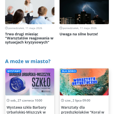
poniedziałek, 11 maja 2026
poniedziałek, 11 maja 2026
Trwa drugi miesiąc
Uwaga na silne burze!
"Warsztatów reagowania w
sytuacjach kryzysowych"
A może w miasto?
WYSTAWY
DLA DZIECI
sob., 27 czerwca 10:00
czw., 2 lipca 09:00
Wystawa szkła Barbary
Warsztaty dla
Urbańskiej-Miszczyk w
przedszkolaków "Koral w