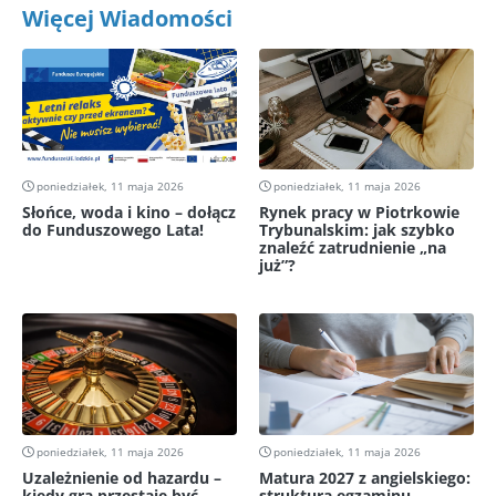
Więcej Wiadomości
poniedziałek, 11 maja 2026
poniedziałek, 11 maja 2026
Słońce, woda i kino – dołącz
Rynek pracy w Piotrkowie
do Funduszowego Lata!
Trybunalskim: jak szybko
znaleźć zatrudnienie „na
już”?
poniedziałek, 11 maja 2026
poniedziałek, 11 maja 2026
Uzależnienie od hazardu –
Matura 2027 z angielskiego:
kiedy gra przestaje być
struktura egzaminu,