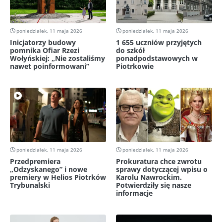
poniedziałek, 11 maja 2026
poniedziałek, 11 maja 2026
Inicjatorzy budowy
1 655 uczniów przyjętych
pomnika Ofiar Rzezi
do szkół
Wołyńskiej: „Nie zostaliśmy
ponadpodstawowych w
nawet poinformowani”
Piotrkowie
poniedziałek, 11 maja 2026
poniedziałek, 11 maja 2026
Przedpremiera
Prokuratura chce zwrotu
„Odzyskanego” i nowe
sprawy dotyczącej wpisu o
premiery w Helios Piotrków
Karolu Nawrockim.
Trybunalski
Potwierdziły się nasze
informacje