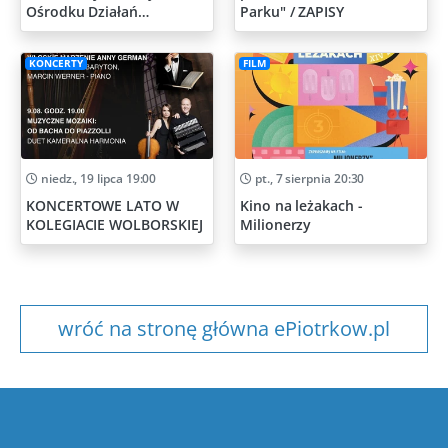
Ośrodku Działań
Parku" / ZAPISY
Artystycznych
KONCERTY
FILM
niedz., 19 lipca 19:00
pt., 7 sierpnia 20:30
KONCERTOWE LATO W
Kino na leżakach -
KOLEGIACIE WOLBORSKIEJ
Milionerzy
wróć na stronę główna ePiotrkow.pl