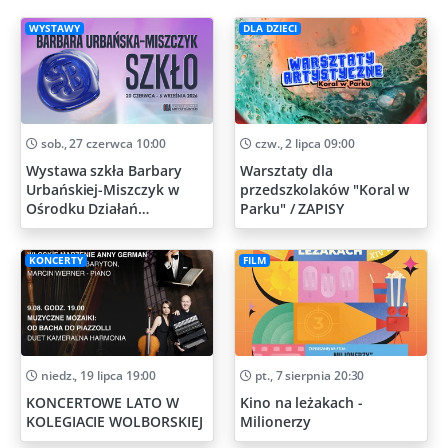
WYSTAWY
DLA DZIECI
sob., 27 czerwca 10:00
czw., 2 lipca 09:00
Wystawa szkła Barbary
Warsztaty dla
Urbańskiej-Miszczyk w
przedszkolaków "Koral w
Ośrodku Działań
Parku" / ZAPISY
Artystycznych
KONCERTY
FILM
niedz., 19 lipca 19:00
pt., 7 sierpnia 20:30
KONCERTOWE LATO W
Kino na leżakach -
KOLEGIACIE WOLBORSKIEJ
Milionerzy