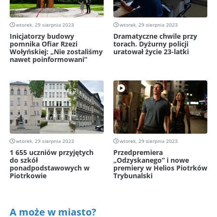
wtorek, 29 sierpnia 2023
wtorek, 29 sierpnia 2023
Inicjatorzy budowy
Dramatyczne chwile przy
pomnika Ofiar Rzezi
torach. Dyżurny policji
Wołyńskiej: „Nie zostaliśmy
uratował życie 23-latki
nawet poinformowani”
wtorek, 29 sierpnia 2023
wtorek, 29 sierpnia 2023
1 655 uczniów przyjętych
Przedpremiera
do szkół
„Odzyskanego” i nowe
ponadpodstawowych w
premiery w Helios Piotrków
Piotrkowie
Trybunalski
A może w miasto?