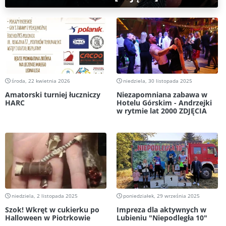
środa, 22 kwietnia 2026
niedziela, 30 listopada 2025
Amatorski turniej łuczniczy
Niezapomniana zabawa w
HARC
Hotelu Górskim - Andrzejki
w rytmie lat 2000 ZDJĘCIA
niedziela, 2 listopada 2025
poniedziałek, 29 września 2025
Szok! Wkręt w cukierku po
Impreza dla aktywnych w
Halloween w Piotrkowie
Lubieniu "Niepodległa 10"