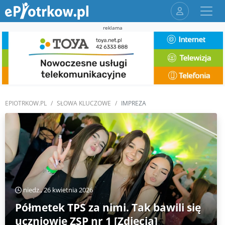
reklama
EPIOTRKOW.PL
SŁOWA KLUCZOWE
IMPREZA
niedz., 26 kwietnia 2026
Półmetek TPS za nimi. Tak bawili się
uczniowie ZSP nr 1 [Zdjęcia]