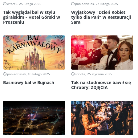
wtorek, 25 lutego 2025
poniedziałek, 24 lutego 2025
Tak wyglądał bal w stylu
Wyjątkowy "Dzień Kobiet
góralskim - Hotel Górski w
tylko dla Pań" w Restauracji
Proszeniu
Sara
poniedziałek, 10 lutego 2025
sobota, 25 stycznia 2025
Baśniowy bal w Bujnach
Tak na studniówce bawił się
Chrobry! ZDJĘCIA