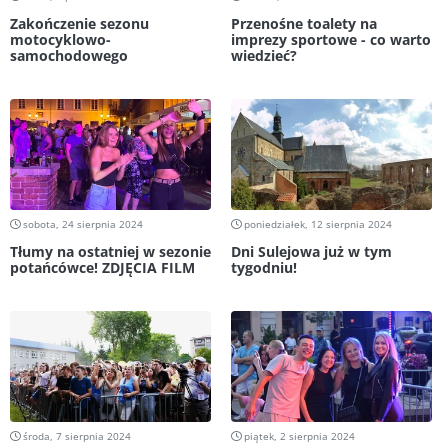
Zakończenie sezonu
Przenośne toalety na
motocyklowo-
imprezy sportowe - co warto
samochodowego
wiedzieć?
sobota, 24 sierpnia 2024
poniedziałek, 12 sierpnia 2024
Tłumy na ostatniej w sezonie
Dni Sulejowa już w tym
potańcówce! ZDJĘCIA FILM
tygodniu!
środa, 7 sierpnia 2024
piątek, 2 sierpnia 2024