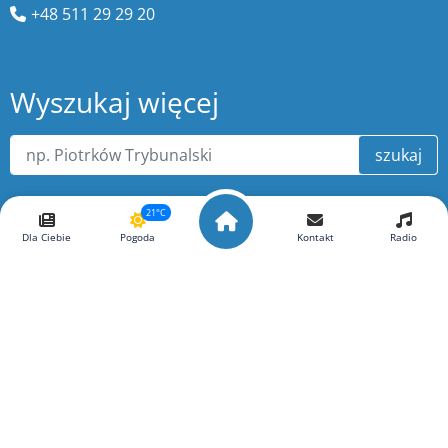
+48 511 29 29 20
Wyszukaj więcej
szukaj
21°C
Dla Ciebie
Pogoda
Kontakt
Radio
O portalu ePiotrkow.pl
Copyright ©
ePiotrkow.pl
. Wszelkie prawa zastrzeżone.