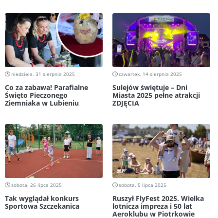
niedziela, 31 sierpnia 2025
czwartek, 14 sierpnia 2025
Co za zabawa! Parafialne
Sulejów świętuje – Dni
Święto Pieczonego
Miasta 2025 pełne atrakcji
Ziemniaka w Lubieniu
ZDJĘCIA
sobota, 26 lipca 2025
sobota, 5 lipca 2025
Tak wyglądał konkurs
Ruszył FlyFest 2025. Wielka
Sportowa Szczekanica
lotnicza impreza i 50 lat
Aeroklubu w Piotrkowie