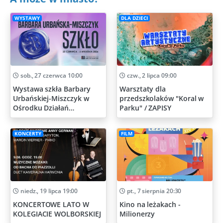
WYSTAWY
DLA DZIECI
sob., 27 czerwca 10:00
czw., 2 lipca 09:00
Wystawa szkła Barbary
Warsztaty dla
Urbańskiej-Miszczyk w
przedszkolaków "Koral w
Ośrodku Działań
Parku" / ZAPISY
Artystycznych
KONCERTY
FILM
niedz., 19 lipca 19:00
pt., 7 sierpnia 20:30
KONCERTOWE LATO W
Kino na leżakach -
KOLEGIACIE WOLBORSKIEJ
Milionerzy