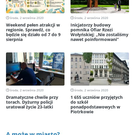
środa, 2 września 2020
środa, 2 września 2020
Weekend pełen atrakcji w
Inicjatorzy budowy
regionie. Sprawdź, co
pomnika Ofiar Rzezi
będzie się działo od 7 do 9
Wołyńskiej: „Nie zostaliśmy
sierpnia
nawet poinformowani”
środa, 2 września 2020
środa, 2 września 2020
Dramatyczne chwile przy
1 655 uczniów przyjętych
torach. Dyżurny policji
do szkół
uratował życie 23-latki
ponadpodstawowych w
Piotrkowie
A może w miasto?