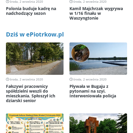
środa, 2 września 2020
środa, 2 września 2020
Polonia buduje kadrę na
Kamil Majchrzak wygrywa
nadchodzący sezon
w 1/16 finału w
Waszyngtonie
Dziś w ePiotrkow.pl
środa, 2 września 2020
środa, 2 września 2020
Fałszywi pracownicy
Pływała w Bugaju z
spółdzielni weszli do
pytonami na szyi.
mieszkania. Spłoszył ich
Interweniowała policja
dziarski senior