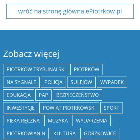
wróć na stronę główna ePiotrkow.pl
Zobacz więcej
PIOTRKÓW TRYBUNALSKI
PIOTRKÓW
NA SYGNALE
POLICJA
SULEJÓW
WYPADEK
EDUKACJA
PAP
BEZPIECZEŃSTWO
INWESTYCJE
POWIAT PIOTRKOWSKI
SPORT
PIŁKA RĘCZNA
MUZYKA
WYDARZENIA
PIOTRKOWIANIN
KULTURA
GORZKOWICE