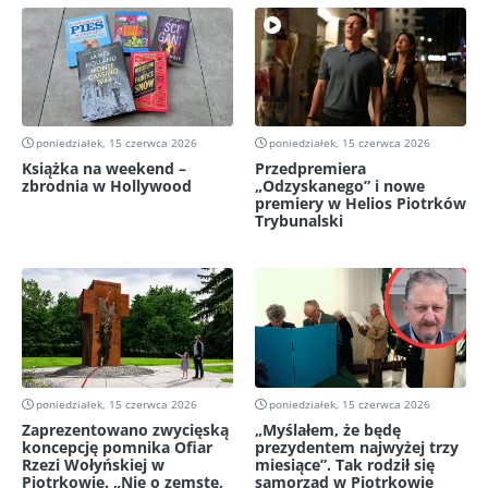
poniedziałek, 15 czerwca 2026
poniedziałek, 15 czerwca 2026
Książka na weekend –
Przedpremiera
zbrodnia w Hollywood
„Odzyskanego” i nowe
premiery w Helios Piotrków
Trybunalski
poniedziałek, 15 czerwca 2026
poniedziałek, 15 czerwca 2026
Zaprezentowano zwycięską
„Myślałem, że będę
koncepcję pomnika Ofiar
prezydentem najwyżej trzy
Rzezi Wołyńskiej w
miesiące”. Tak rodził się
Piotrkowie. „Nie o zemstę,
samorząd w Piotrkowie