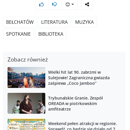
😊
BEŁCHATÓW
LITERATURA
MUZYKA
SPOTKANIE
BIBLIOTEKA
Zobacz również
Wielki hit lat 90. zabrzmi w
Sulejowie! Zagraniczna gwiazda
zaśpiewa „Coco Jamboo”
Trybunalskie Granie. Zespół
OREADA w piotrkowskim
amfiteatrze
Weekend pełen atrakcji w regionie.
Sprawdź, co będzie się działo od 7