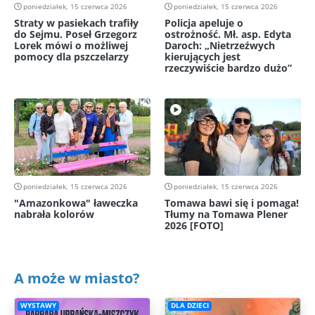
poniedziałek, 15 czerwca 2026
poniedziałek, 15 czerwca 2026
Straty w pasiekach trafiły
Policja apeluje o
do Sejmu. Poseł Grzegorz
ostrożność. Mł. asp. Edyta
Lorek mówi o możliwej
Daroch: „Nietrzeźwych
pomocy dla pszczelarzy
kierujących jest
rzeczywiście bardzo dużo”
poniedziałek, 15 czerwca 2026
poniedziałek, 15 czerwca 2026
"Amazonkowa" ławeczka
Tomawa bawi się i pomaga!
nabrała kolorów
Tłumy na Tomawa Plener
2026 [FOTO]
A może w miasto?
WYSTAWY
DLA DZIECI