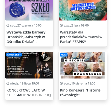
sob., 27 czerwca 10:00
czw., 2 lipca 09:00
Wystawa szkła Barbary
Warsztaty dla
Urbańskiej-Miszczyk w
przedszkolaków "Koral w
Ośrodku Działań
Parku" / ZAPISY
Artystycznych
KONCERTY
FILM
niedz., 19 lipca 19:00
pon., 10 sierpnia 18:00
KONCERTOWE LATO W
Kino Konesera "Historie
KOLEGIACIE WOLBORSKIEJ
równoległe"