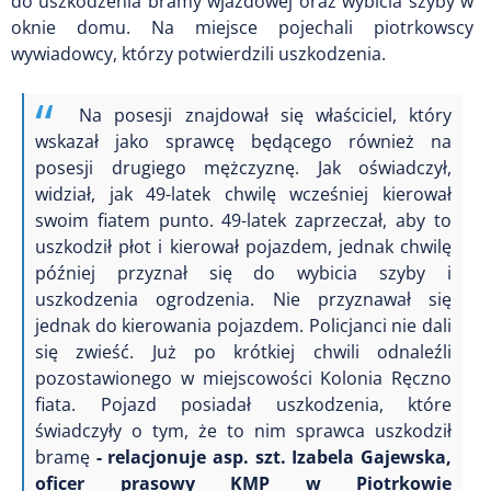
do uszkodzenia bramy wjazdowej oraz wybicia szyby w
oknie domu. Na miejsce pojechali piotrkowscy
wywiadowcy, którzy potwierdzili uszkodzenia.
Na posesji znajdował się właściciel, który
wskazał jako sprawcę będącego również na
posesji drugiego mężczyznę. Jak oświadczył,
widział, jak 49-latek chwilę wcześniej kierował
swoim fiatem punto. 49-latek zaprzeczał, aby to
uszkodził płot i kierował pojazdem, jednak chwilę
później przyznał się do wybicia szyby i
uszkodzenia ogrodzenia. Nie przyznawał się
jednak do kierowania pojazdem. Policjanci nie dali
się zwieść. Już po krótkiej chwili odnaleźli
pozostawionego w miejscowości Kolonia Ręczno
fiata. Pojazd posiadał uszkodzenia, które
świadczyły o tym, że to nim sprawca uszkodził
bramę
- relacjonuje asp. szt. Izabela Gajewska,
oficer prasowy KMP w Piotrkowie