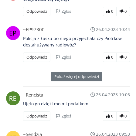
Odpowiedz
Zgłoś
0
0
~EP97300
26.04.2023 10:44
Policja z Łasku po niego przyjechała czy Piotrków
dostał używany radiowóz?
Odpowiedz
Zgłoś
0
0
Pokaż więcej odpowiedzi
~Rencista
26.04.2023 10:06
Ujęto go dzięki moimi podatkom
Odpowiedz
Zgłoś
0
0
~Sendzia
26.04.2023 09:53