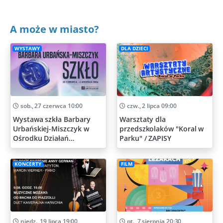
A może w miasto?
WYSTAWY
DLA DZIECI
sob., 27 czerwca 10:00
czw., 2 lipca 09:00
Wystawa szkła Barbary
Warsztaty dla
Urbańskiej-Miszczyk w
przedszkolaków "Koral w
Ośrodku Działań
Parku" / ZAPISY
Artystycznych
KONCERTY
FILM
niedz., 19 lipca 19:00
pt., 7 sierpnia 20:30