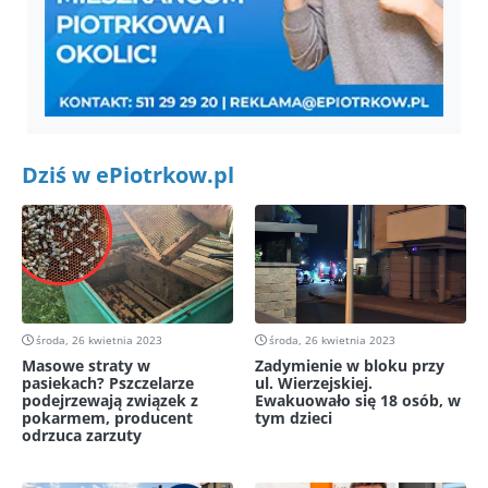
Dziś w ePiotrkow.pl
środa, 26 kwietnia 2023
środa, 26 kwietnia 2023
Masowe straty w
Zadymienie w bloku przy
pasiekach? Pszczelarze
ul. Wierzejskiej.
podejrzewają związek z
Ewakuowało się 18 osób, w
pokarmem, producent
tym dzieci
odrzuca zarzuty