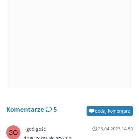
Komentarze
5
dodaj komentarz
~goć_gość
26.04.2023 14:50
drugi zakaz się szykuje