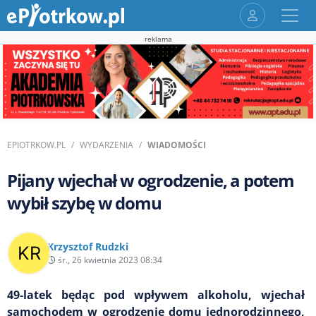
reklama
EPIOTRKOW.PL
WYDARZENIA
WIADOMOŚCI
Pijany wjechał w ogrodzenie, a potem
wybił szybę w domu
Krzysztof Rudzki
śr., 26 kwietnia 2023 08:34
49-latek będąc pod wpływem alkoholu, wjechał
samochodem w ogrodzenie domu jednorodzinnego,