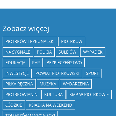
Zobacz więcej
PIOTRKÓW TRYBUNALSKI
PIOTRKÓW
NA SYGNALE
POLICJA
SULEJÓW
WYPADEK
EDUKACJA
PAP
BEZPIECZEŃSTWO
INWESTYCJE
POWIAT PIOTRKOWSKI
SPORT
PIŁKA RĘCZNA
MUZYKA
WYDARZENIA
PIOTRKOWIANIN
KULTURA
KMP W PIOTRKOWIE
ŁÓDZKIE
KSIĄŻKA NA WEEKEND
TOMASZÓW MAZOWIECKI