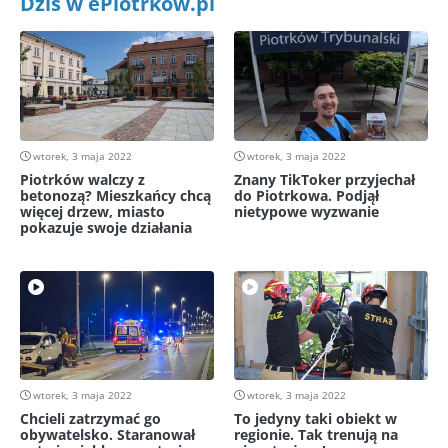
Dziś w ePiotrkow.pl
wtorek, 3 maja 2022
wtorek, 3 maja 2022
Piotrków walczy z
Znany TikToker przyjechał
betonozą? Mieszkańcy chcą
do Piotrkowa. Podjął
więcej drzew, miasto
nietypowe wyzwanie
pokazuje swoje działania
wtorek, 3 maja 2022
wtorek, 3 maja 2022
Chcieli zatrzymać go
To jedyny taki obiekt w
obywatelsko. Staranował
regionie. Tak trenują na