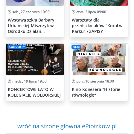
sob., 27 czerwca 10:00
czw., 2 lipca 09:00
Wystawa szkła Barbary
Warsztaty dla
Urbańskiej-Miszczyk w
przedszkolaków "Koral w
Ośrodku Działań
Parku" / ZAPISY
Artystycznych
KONCERTY
FILM
niedz., 19 lipca 19:00
pon., 10 sierpnia 18:00
KONCERTOWE LATO W
Kino Konesera "Historie
KOLEGIACIE WOLBORSKIEJ
równoległe"
wróć na stronę główna ePiotrkow.pl