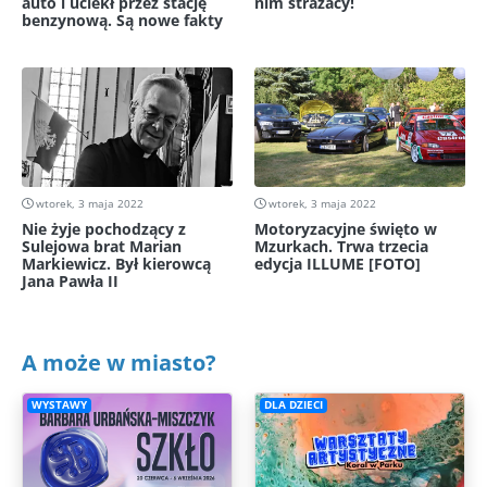
auto i uciekł przez stację
nim strażacy!
benzynową. Są nowe fakty
wtorek, 3 maja 2022
wtorek, 3 maja 2022
Nie żyje pochodzący z
Motoryzacyjne święto w
Sulejowa brat Marian
Mzurkach. Trwa trzecia
Markiewicz. Był kierowcą
edycja ILLUME [FOTO]
Jana Pawła II
A może w miasto?
WYSTAWY
DLA DZIECI