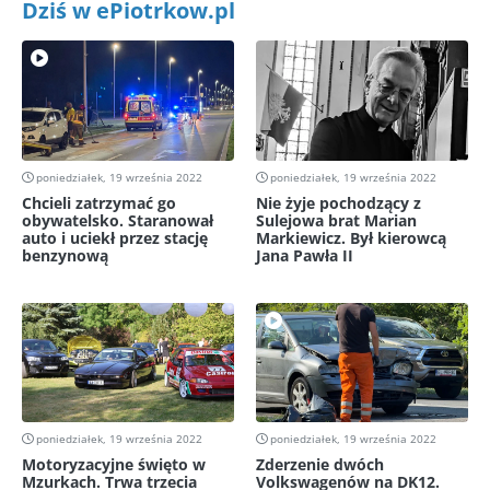
Dziś w ePiotrkow.pl
poniedziałek, 19 września 2022
poniedziałek, 19 września 2022
Chcieli zatrzymać go
Nie żyje pochodzący z
obywatelsko. Staranował
Sulejowa brat Marian
auto i uciekł przez stację
Markiewicz. Był kierowcą
benzynową
Jana Pawła II
poniedziałek, 19 września 2022
poniedziałek, 19 września 2022
Motoryzacyjne święto w
Zderzenie dwóch
Mzurkach. Trwa trzecia
Volkswagenów na DK12.