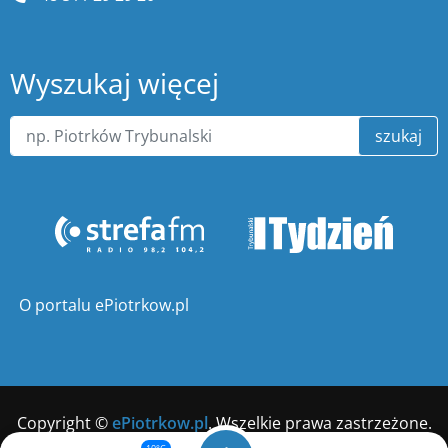
Wyszukaj więcej
szukaj
O portalu ePiotrkow.pl
Copyright ©
ePiotrkow.pl
. Wszelkie prawa zastrzeżone.