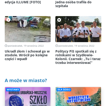
edycja ILLUME [FOTO]
Jedna osoba trafiła do
szpitala
poniedziałek, 19 września 2022
poniedziałek, 19 września 2022
Ukradł złom i schował go w
Politycy PiS spotkali się z
stodole. Wrócił po kolejne
rolnikami w Szydłowie-
części i wpadł
Kolonii. Czarnek: „Tu i teraz
trzeba interweniować”
A może w miasto?
WYSTAWY
DLA DZIECI