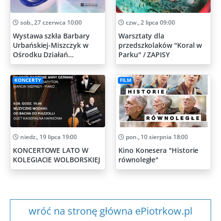
sob., 27 czerwca 10:00
czw., 2 lipca 09:00
Wystawa szkła Barbary
Warsztaty dla
Urbańskiej-Miszczyk w
przedszkolaków "Koral w
Ośrodku Działań
Parku" / ZAPISY
Artystycznych
KONCERTY
FILM
niedz., 19 lipca 19:00
pon., 10 sierpnia 18:00
KONCERTOWE LATO W
Kino Konesera "Historie
KOLEGIACIE WOLBORSKIEJ
równoległe"
wróć na stronę główna ePiotrkow.pl