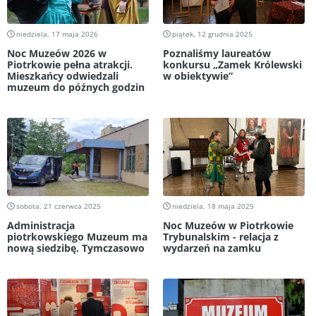
niedziela, 17 maja 2026
piątek, 12 grudnia 2025
Noc Muzeów 2026 w
Poznaliśmy laureatów
Piotrkowie pełna atrakcji.
konkursu „Zamek Królewski
Mieszkańcy odwiedzali
w obiektywie”
muzeum do późnych godzin
sobota, 21 czerwca 2025
niedziela, 18 maja 2025
Administracja
Noc Muzeów w Piotrkowie
piotrkowskiego Muzeum ma
Trybunalskim - relacja z
nową siedzibę. Tymczasowo
wydarzeń na zamku