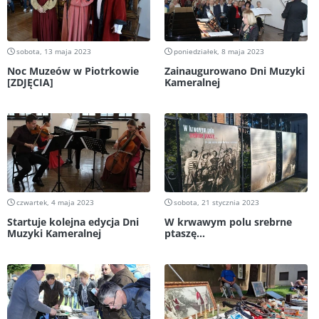
sobota, 13 maja 2023
poniedziałek, 8 maja 2023
Noc Muzeów w Piotrkowie
Zainaugurowano Dni Muzyki
[ZDJĘCIA]
Kameralnej
czwartek, 4 maja 2023
sobota, 21 stycznia 2023
Startuje kolejna edycja Dni
W krwawym polu srebrne
Muzyki Kameralnej
ptaszę...