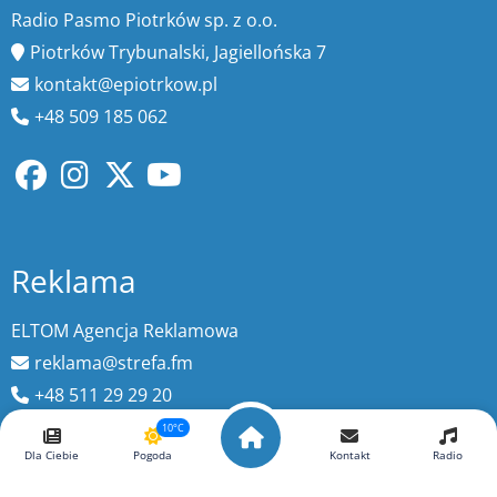
Radio Pasmo Piotrków sp. z o.o.
Piotrków Trybunalski, Jagiellońska 7
kontakt@epiotrkow.pl
+48 509 185 062
Reklama
ELTOM Agencja Reklamowa
reklama@strefa.fm
+48 511 29 29 20
10°C
Dla Ciebie
Pogoda
Kontakt
Radio
Wyszukaj więcej