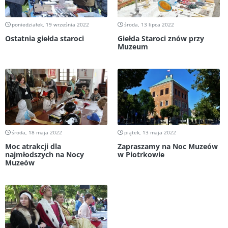
poniedziałek, 19 września 2022
środa, 13 lipca 2022
Ostatnia giełda staroci
Giełda Staroci znów przy
Muzeum
środa, 18 maja 2022
piątek, 13 maja 2022
Moc atrakcji dla
Zapraszamy na Noc Muzeów
najmłodszych na Nocy
w Piotrkowie
Muzeów