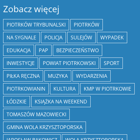
Zobacz więcej
PIOTRKÓW TRYBUNALSKI
PIOTRKÓW
NA SYGNALE
POLICJA
SULEJÓW
WYPADEK
EDUKACJA
PAP
BEZPIECZEŃSTWO
INWESTYCJE
POWIAT PIOTRKOWSKI
SPORT
PIŁKA RĘCZNA
MUZYKA
WYDARZENIA
PIOTRKOWIANIN
KULTURA
KMP W PIOTRKOWIE
ŁÓDZKIE
KSIĄŻKA NA WEEKEND
TOMASZÓW MAZOWIECKI
GMINA WOLA KRZYSZTOPORSKA
JAROSŁAW BĄKOWICZ
WOLA KRZYSZTOPORSKA