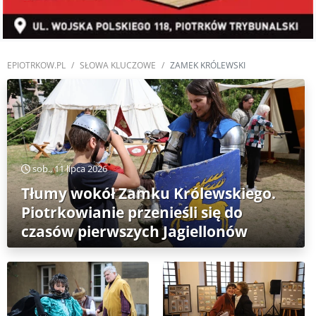
EPIOTRKOW.PL
SŁOWA KLUCZOWE
ZAMEK KRÓLEWSKI
sob., 11 lipca 2026
Tłumy wokół Zamku Królewskiego.
Piotrkowianie przenieśli się do
czasów pierwszych Jagiellonów