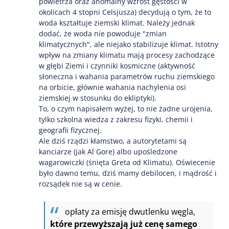
powietrza oraz anomalny wzrost gęstości w
okolicach 4 stopni Celsjusza) decydują o tym, że to
woda kształtuje ziemski klimat. Należy jednak
dodać, że woda nie powoduje "zmian
klimatycznych", ale niejako stabilizuje klimat. Istotny
wpływ na zmiany klimatu mają procesy zachodzące
w głębi Ziemi i czynniki kosmiczne (aktywność
słoneczna i wahania parametrów ruchu ziemskiego
na orbicie, głównie wahania nachylenia osi
ziemskiej w stosunku do ekliptyki).
To, o czym napisałem wyżej, to nie żadne urojenia,
tylko szkolna wiedza z zakresu fizyki, chemii i
geografii fizycznej.
Ale dziś rządzi kłamstwo, a autorytetami są
kanciarze (jak Al Gore) albo upośledzone
wagarowiczki (śnięta Greta od Klimatu). Oświecenie
było dawno temu, dziś mamy debilocen, i mądrość i
rozsądek nie są w cenie.
opłaty za emisję dwutlenku węgla,
które przewyższają już cenę samego