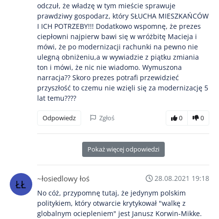
odczuł, że władzę w tym mieście sprawuje
prawdziwy gospodarz, który SŁUCHA MIESZKAŃCÓW
I ICH POTRZEBY!!! Dodatkowo wspomnę, że prezes
ciepłowni najpierw bawi się w wróżbitę Macieja i
mówi, że po modernizacji rachunki na pewno nie
ulegną obniżeniu,a w wywiadzie z piątku zmiania
ton i mówi, że nic nie wiadomo. Wymuszona
narracja?? Skoro prezes potrafi przewidzieć
przyszłość to czemu nie wzięli się za modernizację 5
lat temu????
Odpowiedz
Zgłoś
0
0
Pokaż więcej odpowiedzi
~łosiedlowy łoś
28.08.2021 19:18
No cóż, przypomnę tutaj, że jedynym polskim
politykiem, który otwarcie krytykował "walkę z
globalnym ociepleniem" jest Janusz Korwin-Mikke.