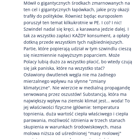
Mówił o gigantycznych środkach zmarnowanych na
ten cel i gigantycznych łapówkach, jakie przy okazji
trafiły do polityków. Również będąc europosłem
poruszył ten temat kilkukrotnie w PE. I co? I nic!
Szwindel nadal się kręci, a karawana jedzie dalej. I
tak za wszystko zapłaci KAŻDY konsument, a opłaty
dotkną przede wszystkim tych najbiedniejszych.
Partie, które popierają udział w tym szwindlu cieszą
się niezmiennie najwyższym poparciem. Może
Polacy lubią dużo za wszystko płacić, bo wtedy czują
się jak paniska, które na wszystko stać?
Osławiony dwutlenek węgla nie ma żadnego
mierzalnego wpływu na słynne "zmiany
klimatyczne". Nie wierzcie w medialną propagandę
serwowaną przez oszustów! Substancją, która ma
największy wpływ na ziemski klimat jest... woda! To
jej właściwości fizyczne (głównie: temperatura
topnienia, duża wartość ciepła właściwego i ciepła
parowania, możliwość istnienia w trzech stanach
skupienia w warunkach środowiskowych, masa
molowa niższa od uśrednionej "masy molowej"