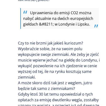
Uprawnienia do emisji CO2 można
nabyć aktualnie na dwóch europejskich
giełdach &#8211; w Londynie i Lipsku.
Czy to nie brzmi jak jakieś kuriozum?
Wyobraźcie sobie, że na swoim polu
wykopujecie swoje ziemniaki. Ale żeby je zjeść
musicie wpierw jechać na giełdę do Londynu, i
wykupić pozwolenie na ich zjedzenie w cenie
wyższej od tej, ile na rynku kosztują same
ziemniaki.
A może skoro dziś tak jest z węglem, jutro
będzie tak samo z ziemniakami?
Gdyby ktoś 30 lat temu opowiedział o tych
opłatach za emisję dwutlenku węgla, zostałby
uznany za wariata, a przecież już od dawna te