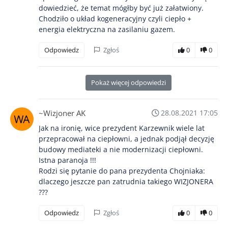
dowiedzieć, że temat mógłby być już załatwiony.
Chodziło o układ kogeneracyjny czyli ciepło +
energia elektryczna na zasilaniu gazem.
Odpowiedz
Zgłoś
0
0
Pokaż więcej odpowiedzi
~Wizjoner AK
28.08.2021 17:05
Jak na ironię, wice prezydent Karzewnik wiele lat
przepracował na ciepłowni, a jednak podjął decyzję
budowy mediateki a nie modernizacji ciepłowni.
Istna paranoja !!!
Rodzi się pytanie do pana prezydenta Chojniaka:
dlaczego jeszcze pan zatrudnia takiego WIZJONERA
???
Odpowiedz
Zgłoś
0
0