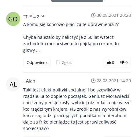
~goć_gosc
30.08.2021 20:28
A komu się końcowo płaci za te uprawnienia ??
Chyba należało by naliczyć je z 50 lat wstecz
zachodnim mocarstwom to pójdą po rozum do
głowy ...
Odpowiedz
Zgłoś
0
0
~Alan
28.08.2021 14:20
Taki jest efekt polityki socjalnej i bolszewików w
rządzie...a to dopiero początek. Geniusz Morawiecki
chce żeby pensje rosły szybciej niż inflacja nie wieże
kto rządzi tym krajem. PiS zrobił z nas wyrobników
karze się ludzi pracujących podatkami a nierobom
daje za friko pieniądze to jest sprawiedliwość
społeczna???