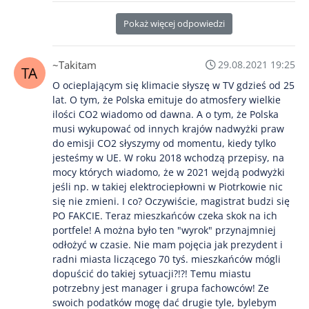
Pokaż więcej odpowiedzi
~Takitam
29.08.2021 19:25
O ocieplającym się klimacie słyszę w TV gdzieś od 25
lat. O tym, że Polska emituje do atmosfery wielkie
ilości CO2 wiadomo od dawna. A o tym, że Polska
musi wykupować od innych krajów nadwyżki praw
do emisji CO2 słyszymy od momentu, kiedy tylko
jesteśmy w UE. W roku 2018 wchodzą przepisy, na
mocy których wiadomo, że w 2021 wejdą podwyżki
jeśli np. w takiej elektrociepłowni w Piotrkowie nic
się nie zmieni. I co? Oczywiście, magistrat budzi się
PO FAKCIE. Teraz mieszkańców czeka skok na ich
portfele! A można było ten "wyrok" przynajmniej
odłożyć w czasie. Nie mam pojęcia jak prezydent i
radni miasta liczącego 70 tyś. mieszkańców mógli
dopuścić do takiej sytuacji?!?! Temu miastu
potrzebny jest manager i grupa fachowców! Ze
swoich podatków mogę dać drugie tyle, bylebym