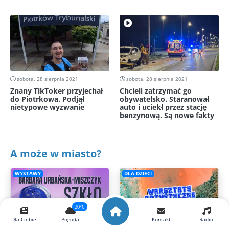
sobota, 28 sierpnia 2021
sobota, 28 sierpnia 2021
Znany TikToker przyjechał
Chcieli zatrzymać go
do Piotrkowa. Podjął
obywatelsko. Staranował
nietypowe wyzwanie
auto i uciekł przez stację
benzynową. Są nowe fakty
A może w miasto?
WYSTAWY
DLA DZIECI
20°C
Dla Ciebie
Pogoda
Kontakt
Radio