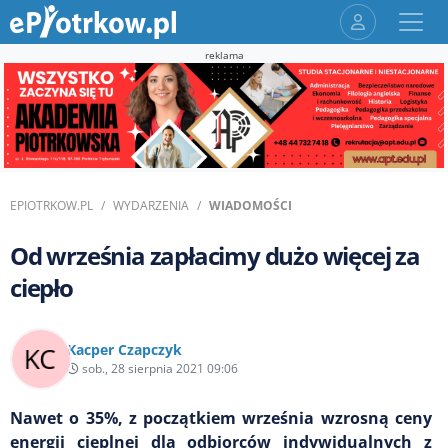
reklama
EPIOTRKOW.PL
WYDARZENIA
WIADOMOŚCI
Od września zapłacimy dużo więcej za
ciepło
Kacper Czapczyk
sob., 28 sierpnia 2021 09:06
Nawet o 35%, z początkiem września wzrosną ceny
energii cieplnej dla odbiorców indywidualnych z