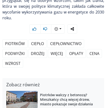
przyglądać się na dobrym wzorcom, takim jak Dania,
która w swojej polityce klimatycznej zakłada całkowite
wycofanie wykorzystywania gazu w energetyce do 2030
roku.
😊
PIOTRKÓW
CIEPŁO
CIEPŁOWNICTWO
PODWYŻKI
DROŻEJ
WIĘCEJ
OPŁATY
CENA
WZROST
Zobacz również
Piotrków walczy z betonozą?
Mieszkańcy chcą więcej drzew,
miasto pokazuje swoje działania