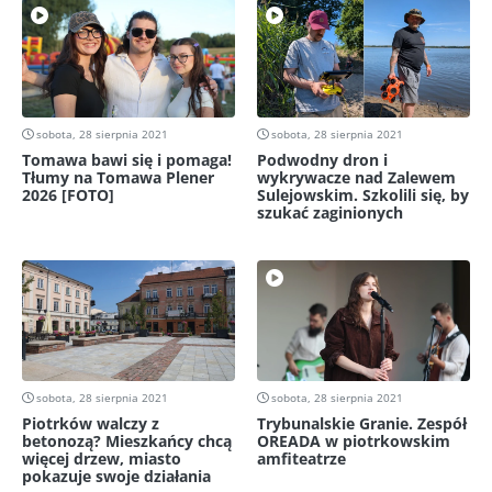
sobota, 28 sierpnia 2021
sobota, 28 sierpnia 2021
Tomawa bawi się i pomaga!
Podwodny dron i
Tłumy na Tomawa Plener
wykrywacze nad Zalewem
2026 [FOTO]
Sulejowskim. Szkolili się, by
szukać zaginionych
sobota, 28 sierpnia 2021
sobota, 28 sierpnia 2021
Piotrków walczy z
Trybunalskie Granie. Zespół
betonozą? Mieszkańcy chcą
OREADA w piotrkowskim
więcej drzew, miasto
amfiteatrze
pokazuje swoje działania