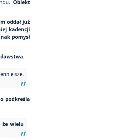
ondu.
Obiekt
am oddał już
iej kadencji
dnak pomysł
odawstwa
.
enniejsze.
wo podkreśla
, że wielu