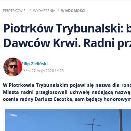
EPIOTRKOW.PL
WYDARZENIA
WIADOMOŚCI
Piotrków Trybunalski:
Dawców Krwi. Radni prz
Filip Zieliński
śr., 27 maja 2026 14:25
W Piotrkowie Trybunalskim pojawi się nazwa dla ro
Miasta radni przegłosowali uchwałę nadającą nazwę 
ocenia radny Dariusz Cecotka, sam będący honorowym