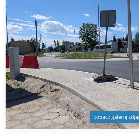
zobacz galerię zdję