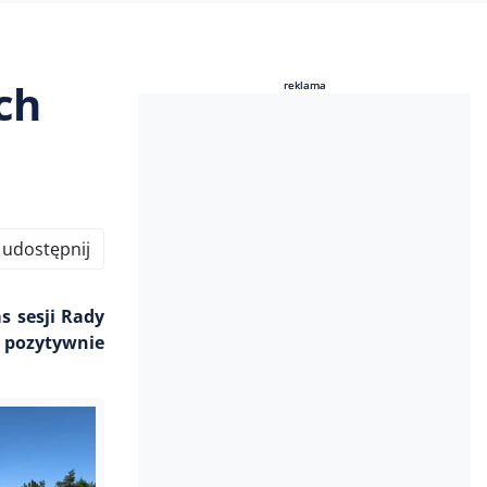
ch
reklama
reklama
udostępnij
 sesji Rady
ł pozytywnie