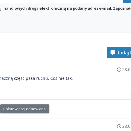
i handlowych drogą elektroniczną na podany adres e-mail. Zapoznał
dodaj 
28.0
naczną część pasa ruchu. Coś nie tak.
Pokaż więcej odpowiedzi
28.0