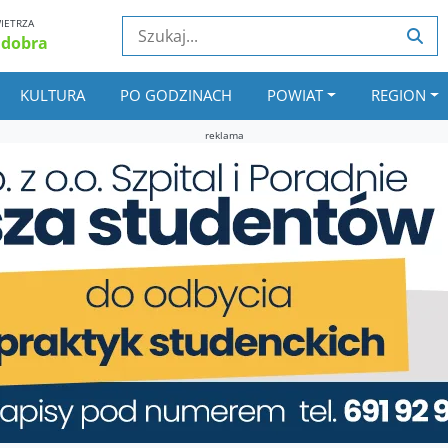
IETRZA
 dobra
KULTURA
PO GODZINACH
POWIAT
REGION
reklama