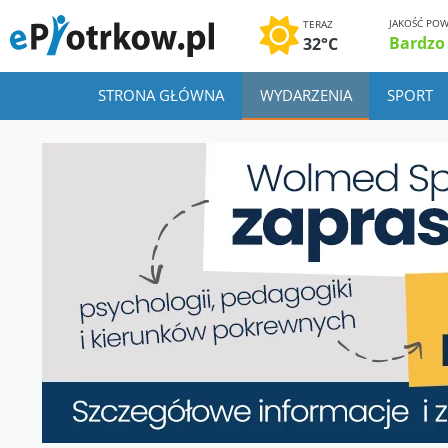
JAKOŚĆ POW
TERAZ
Bardzo
32°C
STRONA GŁÓWNA
WYDARZENIA
SPORT