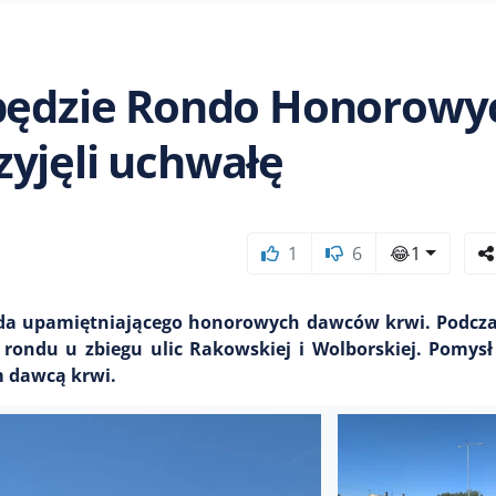
 będzie Rondo Honorowy
yjęli uchwałę
1
6
😂
1
nda upamiętniającego honorowych dawców krwi. Podczas
rondu u zbiegu ulic Rakowskiej i Wolborskiej. Pomys
 dawcą krwi.