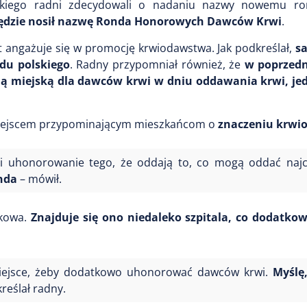
lskiego radni zdecydowali o nadaniu nazwy nowemu r
j będzie nosił nazwę Ronda Honorowych Dawców Krwi
.
at angażuje się w promocję krwiodawstwa. Jak podkreślał,
s
odu polskiego
. Radny przypomniał również, że
w poprzedn
 miejską dla dawców krwi w dniu oddawania krwi, je
miejscem przypominającym mieszkańcom o
znaczeniu krwi
 i uhonorowanie tego, że oddają to, co mogą oddać najc
onda
– mówił.
dkowa.
Znajduje się ono niedaleko szpitala, co dodatko
 miejsce, żeby dodatkowo uhonorować dawców krwi.
Myślę
reślał radny.