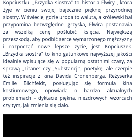
Kopciuszku. „Brzydka siostra” to historia Elwiry , która
żyje w cieniu swojej bajecznie pięknej przyrodniej
siostry. W świecie, gdzie uroda to waluta, a królewski bal
przypomina bezwzględne igrzyska, Elwira postanawia
za wszelką cenę poślubić księcia. Największą
przeszkodą, aby podbić serce wymarzonego mężczyzny
i rozpocząć nowe lepsze życie, jest Kopciuszek.
„Brzydka siostra” to kino gatunkowe najwyższej jakości
idealnie wpisujące się w popularną ostatnimi czasy, za
sprawą „Titane” czy „Substancji”, poetykę, ale czerpie
też inspiracje z kina Davida Cronenberga. Reżyserka
Emilie Blichfeldt, posługując się formułą kina
kostiumowego, opowiada o bardzo aktualnych
problemach – dyktacie piękna, niezdrowych wzorcach
czy tym, jak zmienia się ciało.