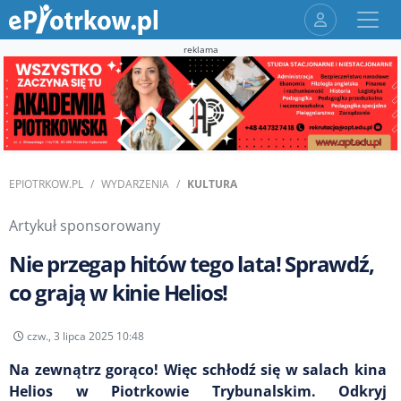
reklama
EPIOTRKOW.PL
WYDARZENIA
KULTURA
Artykuł sponsorowany
Nie przegap hitów tego lata! Sprawdź,
co grają w kinie Helios!
czw., 3 lipca 2025 10:48
Na zewnątrz gorąco! Więc schłodź się w salach kina
Helios w Piotrkowie Trybunalskim. Odkryj