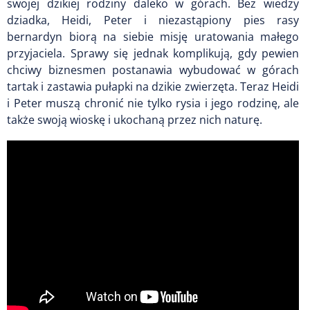
swojej dzikiej rodziny daleko w górach. Bez wiedzy
dziadka, Heidi, Peter i niezastąpiony pies rasy
bernardyn biorą na siebie misję uratowania małego
przyjaciela. Sprawy się jednak komplikują, gdy pewien
chciwy biznesmen postanawia wybudować w górach
tartak i zastawia pułapki na dzikie zwierzęta. Teraz Heidi
i Peter muszą chronić nie tylko rysia i jego rodzinę, ale
także swoją wioskę i ukochaną przez nich naturę.