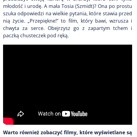
młodość i urodę. A mała Tosia (Szmidt)? Ona po prostu
szuka odpowiedzi na wielkie pytania, które stawia przed
nią życie. „Przepiękne!” to film, który bawi, wzrusza i
chwyta za serce. Obejrzysz go z zapartym tchem i
paczką chusteczek pod ręką.
Warto również zobaczyć filmy, które wyświetlane są