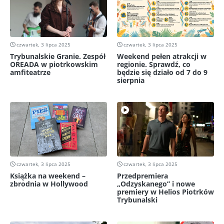
czwartek, 3 lipca 2025
czwartek, 3 lipca 2025
Trybunalskie Granie. Zespół
Weekend pełen atrakcji w
OREADA w piotrkowskim
regionie. Sprawdź, co
amfiteatrze
będzie się działo od 7 do 9
sierpnia
czwartek, 3 lipca 2025
czwartek, 3 lipca 2025
Książka na weekend –
Przedpremiera
zbrodnia w Hollywood
„Odzyskanego” i nowe
premiery w Helios Piotrków
Trybunalski