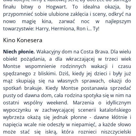
finału bitwy o Hogwart. To idealna okazja, by
przypomnieć sobie ulubione zaklęcia i sceny, odkryć na
nowo magię kina, zarwać noc w najlepszym
towarzystwie: Harry, Hermiona, Ron i... Ty!
Kino Konesera
Niech płonie.
Wakacyjny dom na Costa Brava. Dla wielu
obiekt pożądania, a dla wkraczającej w trzeci wiek
Montse wspomnienie rodzinnych wakacji i czasu
spędzanego z bliskimi. Dziś, kiedy jej dzieci i były już
mąż skupiają się na własnych sprawach, okazji do
spotkań brakuje. Kiedy Montse postanawia sprzedać
pusty od dawna dom, cała rodzina spotyka się w nim na
ostatni wspólny weekend. Marzenia o idyllicznym
wypoczynku w zachwycającej scenerii katalońskiego
wybrzeża okażą się jednak płonne - dawne kłótnie i
napięcia wcale nie odeszły w niepamięć, a każde słowo
może stać się iskrą, która roznieci niszczycielski