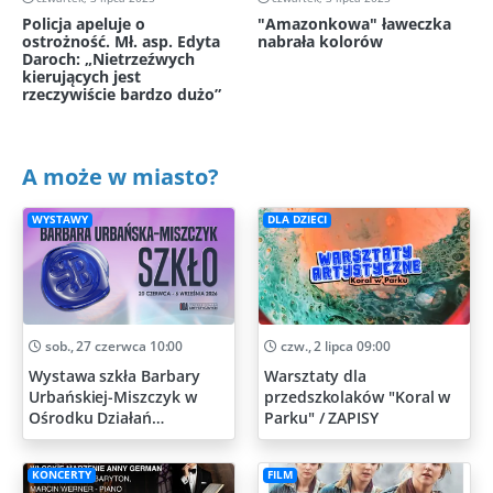
Policja apeluje o
"Amazonkowa" ławeczka
ostrożność. Mł. asp. Edyta
nabrała kolorów
Daroch: „Nietrzeźwych
kierujących jest
rzeczywiście bardzo dużo”
A może w miasto?
WYSTAWY
DLA DZIECI
sob., 27 czerwca 10:00
czw., 2 lipca 09:00
Wystawa szkła Barbary
Warsztaty dla
Urbańskiej-Miszczyk w
przedszkolaków "Koral w
Ośrodku Działań
Parku" / ZAPISY
Artystycznych
KONCERTY
FILM