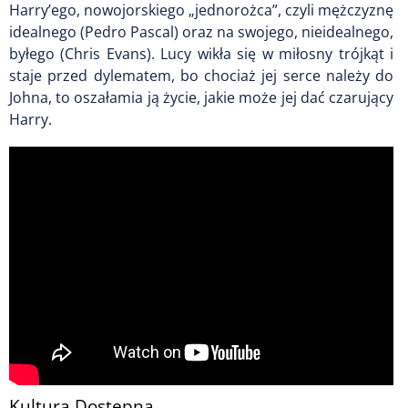
Harry’ego, nowojorskiego „jednorożca”, czyli mężczyznę
idealnego (Pedro Pascal) oraz na swojego, nieidealnego,
byłego (Chris Evans). Lucy wikła się w miłosny trójkąt i
staje przed dylematem, bo chociaż jej serce należy do
Johna, to oszałamia ją życie, jakie może jej dać czarujący
Harry.
Kultura Dostępna