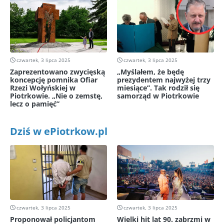
czwartek, 3 lipca 2025
czwartek, 3 lipca 2025
Zaprezentowano zwycięską
„Myślałem, że będę
koncepcję pomnika Ofiar
prezydentem najwyżej trzy
Rzezi Wołyńskiej w
miesiące”. Tak rodził się
Piotrkowie. „Nie o zemstę,
samorząd w Piotrkowie
lecz o pamięć”
Dziś w ePiotrkow.pl
czwartek, 3 lipca 2025
czwartek, 3 lipca 2025
Proponował policjantom
Wielki hit lat 90. zabrzmi w