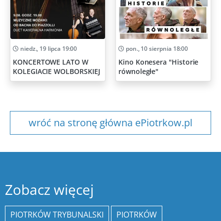
niedz., 19 lipca 19:00
pon., 10 sierpnia 18:00
KONCERTOWE LATO W
Kino Konesera "Historie
KOLEGIACIE WOLBORSKIEJ
równoległe"
wróć na stronę główna ePiotrkow.pl
Zobacz więcej
PIOTRKÓW TRYBUNALSKI
PIOTRKÓW