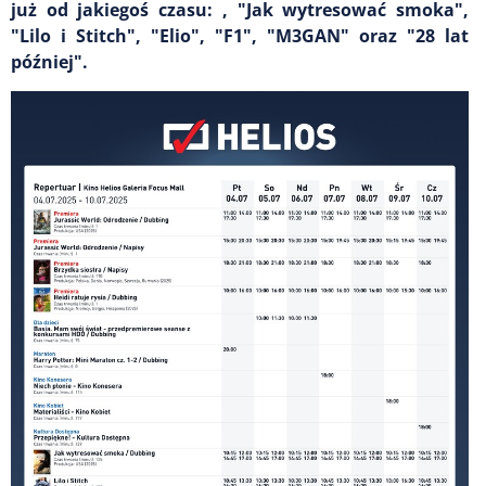
już od jakiegoś czasu:
, "Jak wytresować smoka",
"Lilo i Stitch", "Elio", "F1", "M3GAN" oraz "28 lat
później".