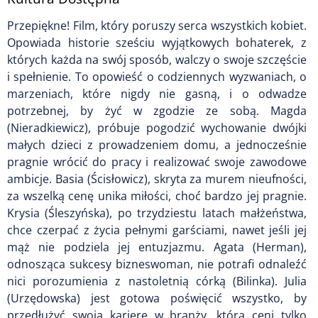
Przepiękne! Film, który poruszy serca wszystkich kobiet.
Opowiada historie sześciu wyjątkowych bohaterek, z
których każda na swój sposób, walczy o swoje szczęście
i spełnienie. To opowieść o codziennych wyzwaniach, o
marzeniach, które nigdy nie gasną, i o odwadze
potrzebnej, by żyć w zgodzie ze sobą. Magda
(Nieradkiewicz), próbuje pogodzić wychowanie dwójki
małych dzieci z prowadzeniem domu, a jednocześnie
pragnie wrócić do pracy i realizować swoje zawodowe
ambicje. Basia (Ścisłowicz), skryta za murem nieufności,
za wszelką cenę unika miłości, choć bardzo jej pragnie.
Krysia (Śleszyńska), po trzydziestu latach małżeństwa,
chce czerpać z życia pełnymi garściami, nawet jeśli jej
mąż nie podziela jej entuzjazmu. Agata (Herman),
odnosząca sukcesy bizneswoman, nie potrafi odnaleźć
nici porozumienia z nastoletnią córką (Bilinka). Julia
(Urzędowska) jest gotowa poświęcić wszystko, by
przedłużyć swoją karierę w branży, która ceni tylko