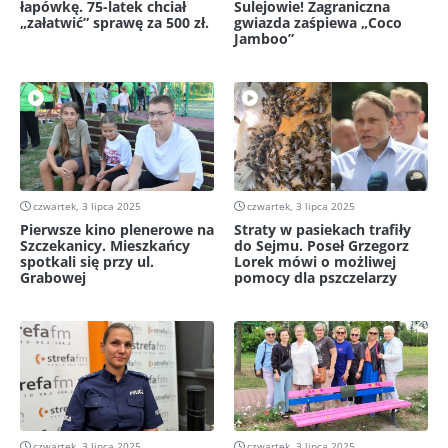
łapówkę. 75-latek chciał
Sulejowie! Zagraniczna
„załatwić” sprawę za 500 zł.
gwiazda zaśpiewa „Coco
Jamboo”
czwartek, 3 lipca 2025
czwartek, 3 lipca 2025
Pierwsze kino plenerowe na
Straty w pasiekach trafiły
Szczekanicy. Mieszkańcy
do Sejmu. Poseł Grzegorz
spotkali się przy ul.
Lorek mówi o możliwej
Grabowej
pomocy dla pszczelarzy
czwartek, 3 lipca 2025
czwartek, 3 lipca 2025