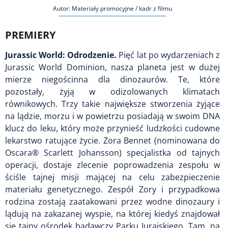
Autor: Materiały promocyjne / kadr z filmu
PREMIERY
Jurassic World: Odrodzenie.
Pięć lat po wydarzeniach z
Jurassic World Dominion, nasza planeta jest w dużej
mierze niegościnna dla dinozaurów. Te, które
pozostały, żyją w odizolowanych klimatach
równikowych. Trzy takie największe stworzenia żyjące
na lądzie, morzu i w powietrzu posiadają w swoim DNA
klucz do leku, który może przynieść ludzkości cudowne
lekarstwo ratujące życie. Zora Bennet (nominowana do
Oscara® Scarlett Johansson) specjalistka od tajnych
operacji, dostaje zlecenie poprowadzenia zespołu w
ściśle tajnej misji mającej na celu zabezpieczenie
materiału genetycznego. Zespół Zory i przypadkowa
rodzina zostają zaatakowani przez wodne dinozaury i
lądują na zakazanej wyspie, na której kiedyś znajdował
się tajny ośrodek badawczy Parku Jurajskiego. Tam, na