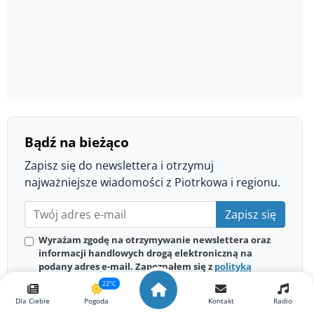
Bądź na bieżąco
Zapisz się do newslettera i otrzymuj
najważniejsze wiadomości z Piotrkowa i regionu.
Zapisz się
Wyrażam zgodę na otrzymywanie newslettera oraz
informacji handlowych drogą elektroniczną na
podany adres e-mail. Zapoznałem się z
polityką
prywatności
.
22°C
Możesz zrezygnować z subskrypcji w każdej chwili.
Dla Ciebie
Pogoda
Kontakt
Radio