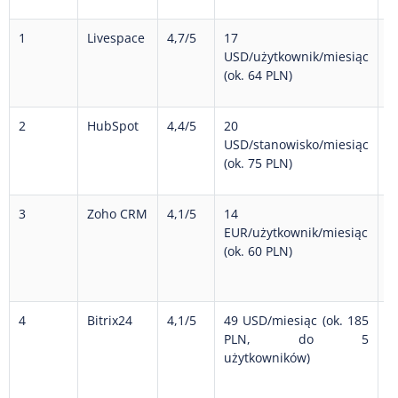
1
Livespace
4,7/5
17
N
USD/użytkownik/miesiąc
1
(ok. 64 PLN)
2
HubSpot
4,4/5
20
T
USD/stanowisko/miesiąc
(ok. 75 PLN)
3
Zoho CRM
4,1/5
14
T
EUR/użytkownik/miesiąc
u
(ok. 60 PLN)
4
Bitrix24
4,1/5
49 USD/miesiąc (ok. 185
T
PLN, do 5
użytkowników)