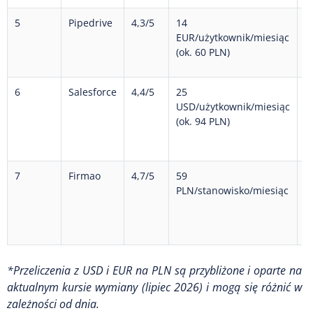
5
Pipedrive
4,3/5
14
N
EUR/użytkownik/miesiąc
(ok. 60 PLN)
6
Salesforce
4,4/5
25
T
USD/użytkownik/miesiąc
u
(ok. 94 PLN)
7
Firmao
4,7/5
59
Ni
PLN/stanowisko/miesiąc
*Przeliczenia z USD i EUR na PLN są przybliżone i oparte na
aktualnym kursie wymiany (lipiec 2026) i mogą się różnić w
zależności od dnia.