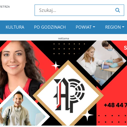
IETRZA
KULTURA
PO GODZINACH
POWIAT
REGION
reklama