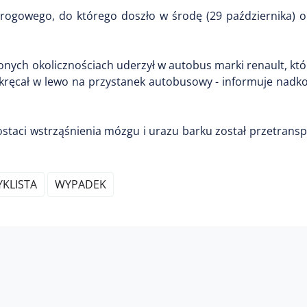
 drogowego, do którego doszło w środę (29 października) 
ionych okolicznościach uderzył w autobus marki renault, kt
skręcał w lewo na przystanek autobusowy - informuje nadk
ostaci wstrząśnienia mózgu i urazu barku został przetran
KLISTA
WYPADEK