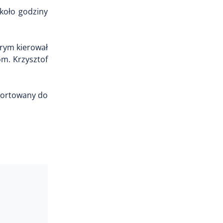
około godziny
órym kierował
om. Krzysztof
sportowany do