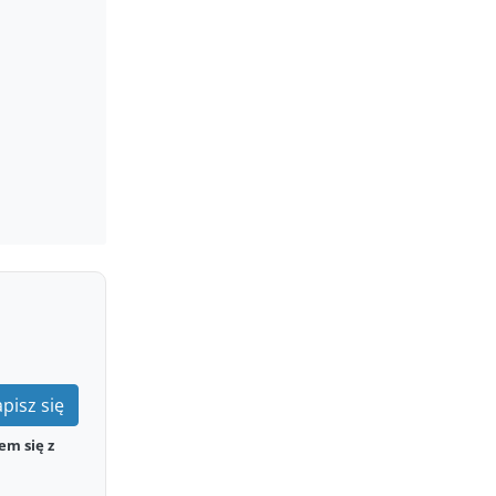
pisz się
em się z