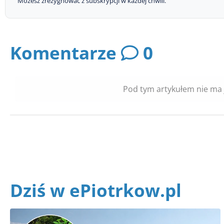
Możesz zrezygnować z subskrypcji w każdej chwili.
Komentarze
0
Pod tym artykułem nie ma 
Dziś w ePiotrkow.pl