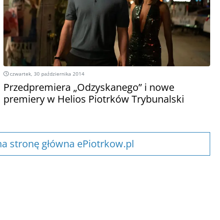
czwartek, 30 października 2014
Przedpremiera „Odzyskanego” i nowe
premiery w Helios Piotrków Trybunalski
a stronę główna ePiotrkow.pl