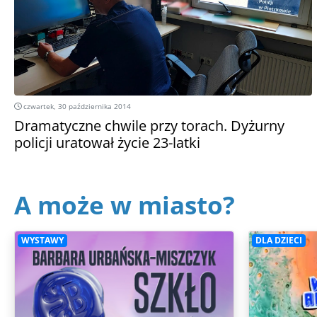
czwartek, 30 października 2014
Dramatyczne chwile przy torach. Dyżurny
policji uratował życie 23-latki
A może w miasto?
WYSTAWY
DLA DZIECI