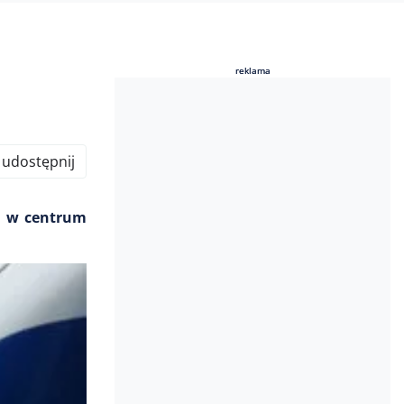
reklama
reklama
udostępnij
ło w centrum