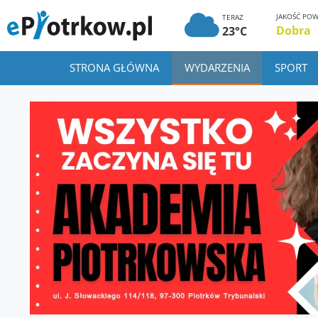
JAKOŚĆ POW
TERAZ
Dobra
23°C
STRONA GŁÓWNA
WYDARZENIA
SPORT