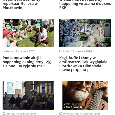
repertuar Heliosa w
happening wraca na dworzec
Piotrkowie
PKP
środa, 17 czerwca 2026
środa, 17 czerwca 2026
Podsumowanie akcji i
Kegi, kufle i tłumy w
happening ekologiczny „Żyj
amfiteatrze. Tak wyglądała
zielono! Bo żyje się raz.”
Piotrkowska Olimpiada
Piwna [ZDJĘCIA]
wtorek, 16 czerwca 2026
poniedziałek, 15 czerwca 2026