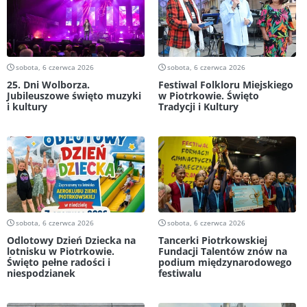
sobota, 6 czerwca 2026
sobota, 6 czerwca 2026
25. Dni Wolborza.
Festiwal Folkloru Miejskiego
Jubileuszowe święto muzyki
w Piotrkowie. Święto
i kultury
Tradycji i Kultury
sobota, 6 czerwca 2026
sobota, 6 czerwca 2026
Odlotowy Dzień Dziecka na
Tancerki Piotrkowskiej
lotnisku w Piotrkowie.
Fundacji Talentów znów na
Święto pełne radości i
podium międzynarodowego
niespodzianek
festiwalu