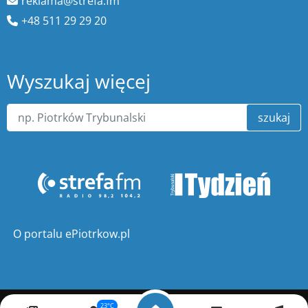
reklama@strefa.fm
+48 511 29 29 20
Wyszukaj więcej
szukaj
O portalu ePiotrkow.pl
23°C