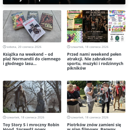
sobota, 20 czerwca 2026
czwartek, 18 czerwca 2026
Książka na weekend – od
Przed nami weekend pełen
plaż Normandii do ciemnego
atrakcji. Nie zabraknie
i głodnego lasu...
sportu, muzyki i rodzinnych
pikników
czwartek, 18 czerwca 2026
czwartek, 18 czerwca 2026
Toy Story 5 i mroczny Robin
Piotrków znów zamieni się
Hood. Sprawdź nowy
w plan filmowy. Barwny