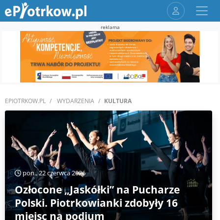
reklama
EPIOTRKOW.PL
WYDARZENIA
KULTURA
pon., 22 czerwca 2026
Ozłocone „Jaskółki” na Pucharze
Polski. Piotrkowianki zdobyły 16
miejsc na podium