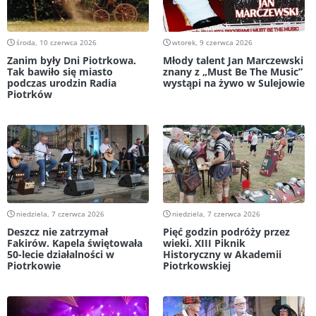
środa, 10 czerwca 2026
wtorek, 9 czerwca 2026
Zanim były Dni Piotrkowa.
Młody talent Jan Marczewski
Tak bawiło się miasto
znany z „Must Be The Music”
podczas urodzin Radia
wystąpi na żywo w Sulejowie
Piotrków
niedziela, 7 czerwca 2026
niedziela, 7 czerwca 2026
Deszcz nie zatrzymał
Pięć godzin podróży przez
Fakirów. Kapela świętowała
wieki. XIII Piknik
50-lecie działalności w
Historyczny w Akademii
Piotrkowie
Piotrkowskiej