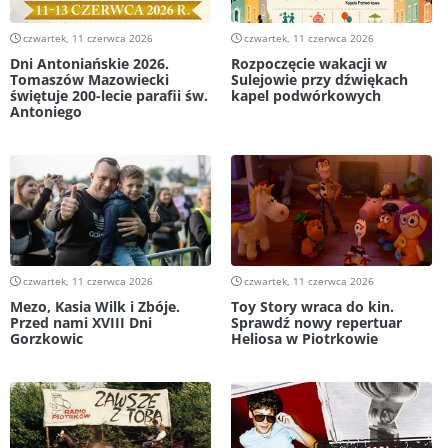
czwartek, 11 czerwca 2026
czwartek, 11 czerwca 2026
Dni Antoniańskie 2026.
Rozpoczęcie wakacji w
Tomaszów Mazowiecki
Sulejowie przy dźwiękach
świętuje 200-lecie parafii św.
kapel podwórkowych
Antoniego
czwartek, 11 czerwca 2026
czwartek, 11 czerwca 2026
Mezo, Kasia Wilk i Zbóje.
Toy Story wraca do kin.
Przed nami XVIII Dni
Sprawdź nowy repertuar
Gorzkowic
Heliosa w Piotrkowie