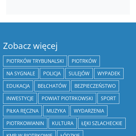
Zobacz więcej
PIOTRKÓW TRYBUNALSKI
PIOTRKÓW
NA SYGNALE
POLICJA
SULEJÓW
WYPADEK
EDUKACJA
BEŁCHATÓW
BEZPIECZEŃSTWO
INWESTYCJE
POWIAT PIOTRKOWSKI
SPORT
PIŁKA RĘCZNA
MUZYKA
WYDARZENIA
PIOTRKOWIANIN
KULTURA
ŁĘKI SZLACHECKIE
KMP W PIOTRKOWIE
ŁÓDZKIE