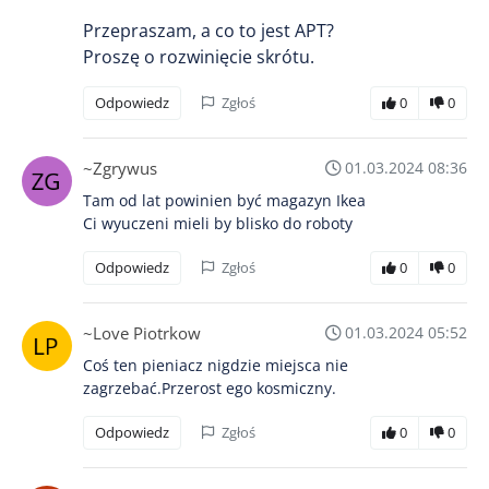
Przepraszam, a co to jest APT?
Proszę o rozwinięcie skrótu.
Odpowiedz
Zgłoś
0
0
~Zgrywus
01.03.2024 08:36
Tam od lat powinien być magazyn Ikea
Ci wyuczeni mieli by blisko do roboty
Odpowiedz
Zgłoś
0
0
~Love Piotrkow
01.03.2024 05:52
Coś ten pieniacz nigdzie miejsca nie
zagrzebać.Przerost ego kosmiczny.
Odpowiedz
Zgłoś
0
0