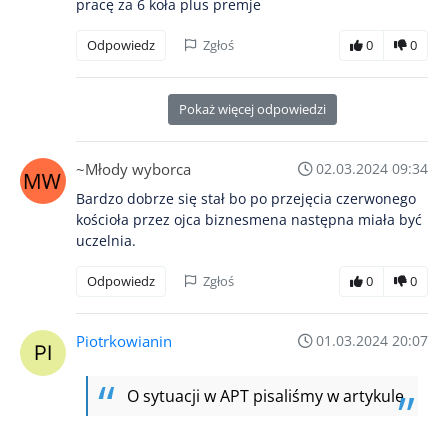
pracę za 6 koła plus premje
Odpowiedz
Zgłoś
0
0
Pokaż więcej odpowiedzi
~Młody wyborca
02.03.2024 09:34
Bardzo dobrze się stał bo po przejęcia czerwonego
kościoła przez ojca biznesmena następna miała być
uczelnia.
Odpowiedz
Zgłoś
0
0
Piotrkowianin
01.03.2024 20:07
O sytuacji w APT pisaliśmy w artykule