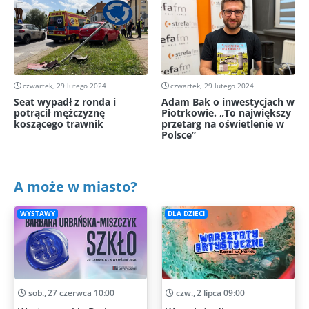
czwartek, 29 lutego 2024
czwartek, 29 lutego 2024
Seat wypadł z ronda i
Adam Bak o inwestycjach w
potrącił mężczyznę
Piotrkowie. „To największy
koszącego trawnik
przetarg na oświetlenie w
Polsce”
A może w miasto?
WYSTAWY
DLA DZIECI
sob., 27 czerwca 10:00
czw., 2 lipca 09:00