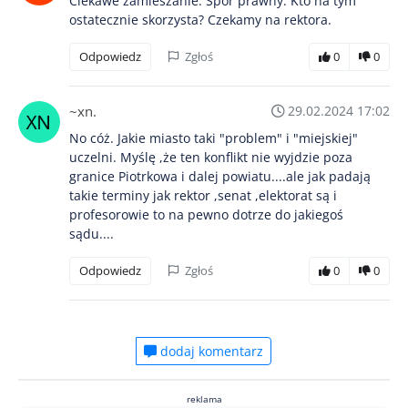
Ciekawe zamieszanie. Spór prawny. Kto na tym
ostatecznie skorzysta? Czekamy na rektora.
Odpowiedz
Zgłoś
0
0
~xn.
29.02.2024 17:02
No cóż. Jakie miasto taki "problem" i "miejskiej"
uczelni. Myślę ,że ten konflikt nie wyjdzie poza
granice Piotrkowa i dalej powiatu....ale jak padają
takie terminy jak rektor ,senat ,elektorat są i
profesorowie to na pewno dotrze do jakiegoś
sądu....
Odpowiedz
Zgłoś
0
0
dodaj komentarz
reklama