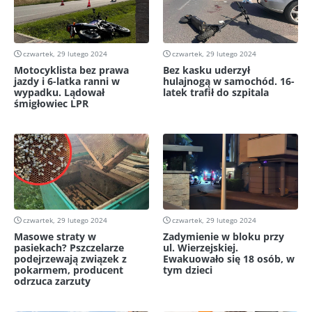
czwartek, 29 lutego 2024
czwartek, 29 lutego 2024
Motocyklista bez prawa
Bez kasku uderzył
jazdy i 6-latka ranni w
hulajnogą w samochód. 16-
wypadku. Lądował
latek trafił do szpitala
śmigłowiec LPR
czwartek, 29 lutego 2024
czwartek, 29 lutego 2024
Masowe straty w
Zadymienie w bloku przy
pasiekach? Pszczelarze
ul. Wierzejskiej.
podejrzewają związek z
Ewakuowało się 18 osób, w
pokarmem, producent
tym dzieci
odrzuca zarzuty