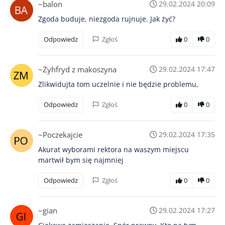
~balon
29.02.2024 20:09
Zgoda buduje, niezgoda rujnuje. Jak żyć?
Odpowiedz
Zgłoś
0
0
~Zyhfryd z makoszyna
29.02.2024 17:47
Zlikwidujta tom uczelnie i nie będzie problemu,
Odpowiedz
Zgłoś
0
0
~Poczekajcie
29.02.2024 17:35
Akurat wyborami rektora na waszym miejscu
martwił bym się najmniej
Odpowiedz
Zgłoś
0
0
~gian
29.02.2024 17:27