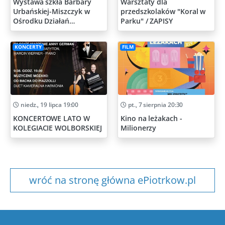
Wystawa szkła Barbary
Warsztaty dla
Urbańskiej-Miszczyk w
przedszkolaków "Koral w
Ośrodku Działań
Parku" / ZAPISY
Artystycznych
KONCERTY
FILM
niedz., 19 lipca 19:00
pt., 7 sierpnia 20:30
KONCERTOWE LATO W
Kino na leżakach -
KOLEGIACIE WOLBORSKIEJ
Milionerzy
wróć na stronę główna ePiotrkow.pl