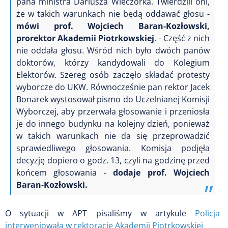
pana ministra Dariusza Wieczorka. Twierdzili oni,
że w takich warunkach nie będą oddawać głosu -
mówi prof. Wojciech Baran-Kozłowski,
prorektor Akademii Piotrkowskiej
. - Część z nich
nie oddała głosu. Wśród nich było dwóch panów
doktorów, którzy kandydowali do Kolegium
Elektorów. Szereg osób zaczęło składać protesty
wyborcze do UKW. Równocześnie pan rektor Jacek
Bonarek wystosował pismo do Uczelnianej Komisji
Wyborczej, aby przerwała głosowanie i przeniosła
je do innego budynku na kolejny dzień, ponieważ
w takich warunkach nie da się przeprowadzić
sprawiedliwego głosowania. Komisja podjęła
decyzję dopiero o godz. 13, czyli na godzinę przed
końcem głosowania -
dodaje prof. Wojciech
Baran-Kozłowski.
O sytuacji w APT pisaliśmy w artykule
Policja
interweniowała w rektoracie Akademii Piotrkowskiej