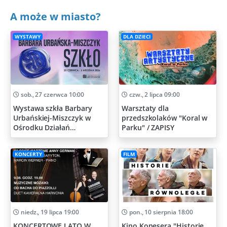
A może w miasto?
WYSTAWY
DLA DZIECI
sob., 27 czerwca 10:00
czw., 2 lipca 09:00
Wystawa szkła Barbary
Warsztaty dla
Urbańskiej-Miszczyk w
przedszkolaków "Koral w
Ośrodku Działań
Parku" / ZAPISY
Artystycznych
KONCERTY
FILM
niedz., 19 lipca 19:00
pon., 10 sierpnia 18:00
KONCERTOWE LATO W
Kino Konesera "Historie