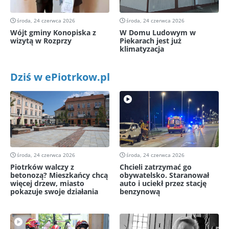
środa, 24 czerwca 2026
środa, 24 czerwca 2026
Wójt gminy Konopiska z
W Domu Ludowym w
wizytą w Rozprzy
Piekarach jest już
klimatyzacja
Dziś w ePiotrkow.pl
środa, 24 czerwca 2026
środa, 24 czerwca 2026
Piotrków walczy z
Chcieli zatrzymać go
betonozą? Mieszkańcy chcą
obywatelsko. Staranował
więcej drzew, miasto
auto i uciekł przez stację
pokazuje swoje działania
benzynową