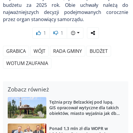
budżetu za 2025 rok. Obie uchwały należą do
najważniejszych decyzji podejmowanych corocznie
przez organ stanowiący samorządu.
1
1
😊
GRABICA
WÓJT
RADA GMINY
BUDŻET
WOTUM ZAUFANIA
Zobacz również
Tężnia przy Belzackiej pod lupą.
GIS opracował wytyczne dla takich
obiektów, miasto wyjaśnia jak dba
o solankę
Ponad 1,3 mln zł dla WOPR w