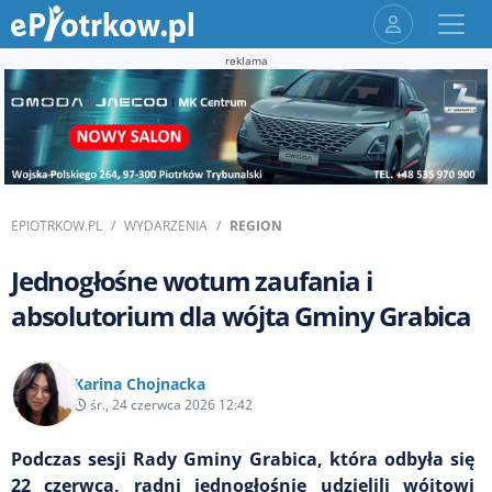
reklama
EPIOTRKOW.PL
WYDARZENIA
REGION
Jednogłośne wotum zaufania i
absolutorium dla wójta Gminy Grabica
Karina Chojnacka
śr., 24 czerwca 2026 12:42
Podczas sesji Rady Gminy Grabica, która odbyła się
22 czerwca, radni jednogłośnie udzielili wójtowi