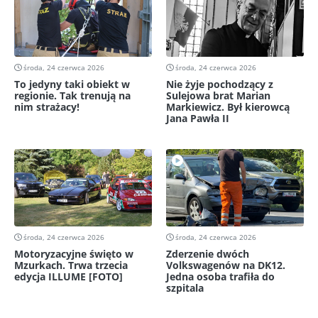
środa, 24 czerwca 2026
środa, 24 czerwca 2026
To jedyny taki obiekt w
Nie żyje pochodzący z
regionie. Tak trenują na
Sulejowa brat Marian
nim strażacy!
Markiewicz. Był kierowcą
Jana Pawła II
środa, 24 czerwca 2026
środa, 24 czerwca 2026
Motoryzacyjne święto w
Zderzenie dwóch
Mzurkach. Trwa trzecia
Volkswagenów na DK12.
edycja ILLUME [FOTO]
Jedna osoba trafiła do
szpitala