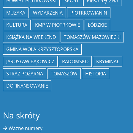
POWIAT PIOTRKOWSKI
SPORT
PIŁKA RĘCZNA
MUZYKA
WYDARZENIA
PIOTRKOWIANIN
KULTURA
KMP W PIOTRKOWIE
ŁÓDZKIE
KSIĄŻKA NA WEEKEND
TOMASZÓW MAZOWIECKI
GMINA WOLA KRZYSZTOPORSKA
JAROSŁAW BĄKOWICZ
RADOMSKO
KRYMINAŁ
STRAŻ POŻARNA
TOMASZÓW
HISTORIA
DOFINANSOWANIE
Na skróty
Ważne numery