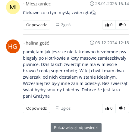
~Mieszkaniec
23.01.2026 16:14
Ciekawe co o tym myślą zwierzęta🤔
Odpowiedz
Zgłoś
0
0
~halina gość
03.12.2024 12:18
pamiętam jak jeszcze nie tak dawno bezdomne psy
biegały po Piotrkowie a koty masowo zamieszkiwały
piwnice. Dziś takich zwierząt nie ma w mieście
brawo ! robią super robotę. W tej chwili mam dwa
zwierzaki od nich dostałam w stanie idealnym.
Wcześniej też były inne zanim odeszły. Bez zwierząt
świat byłby smutny i biedny. Dobrze że jest taka
pani Grażyna
Odpowiedz
Zgłoś
0
1
Pokaż więcej odpowiedzi