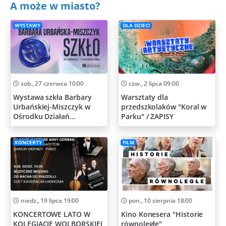
A może w miasto?
WYSTAWY
DLA DZIECI
sob., 27 czerwca 10:00
czw., 2 lipca 09:00
Wystawa szkła Barbary
Warsztaty dla
Urbańskiej-Miszczyk w
przedszkolaków "Koral w
Ośrodku Działań
Parku" / ZAPISY
Artystycznych
KONCERTY
FILM
niedz., 19 lipca 19:00
pon., 10 sierpnia 18:00
KONCERTOWE LATO W
Kino Konesera "Historie
KOLEGIACIE WOLBORSKIEJ
równoległe"