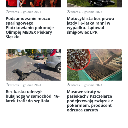
wtorek, 3 grudnia 2024
wtorek, 3 grudnia 2024
Podsumowanie meczu
Motocyklista bez prawa
sparingowego.
jazdy i 6-latka ranni w
Piotrkowianin pokonuje
wypadku. Lądował
Olimpię MEDEX Piekary
śmigłowiec LPR
Śląskie
wtorek, 3 grudnia 2024
wtorek, 3 grudnia 2024
Bez kasku uderzył
Masowe straty w
hulajnogą w samochód. 16-
pasiekach? Pszczelarze
latek trafił do szpitala
podejrzewają związek z
pokarmem, producent
odrzuca zarzuty