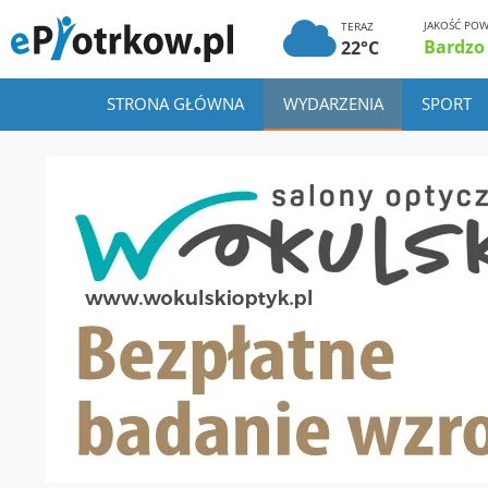
JAKOŚĆ POW
TERAZ
Bardzo
22°C
STRONA GŁÓWNA
WYDARZENIA
SPORT