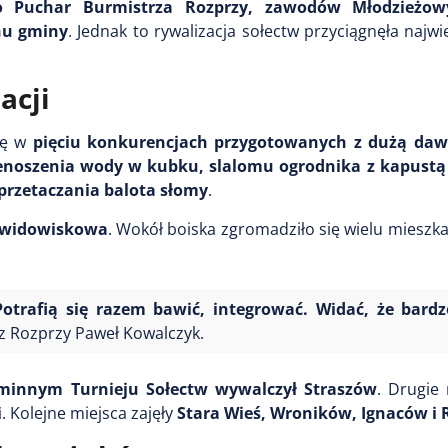
 Puchar Burmistrza Rozprzy, zawodów Młodzieżow
enu gminy
. Jednak to rywalizacja sołectw przyciągnęła najwię
acji
ię w
pięciu konkurencjach przygotowanych z dużą da
enoszenia wody w kubku, slalomu ogrodnika z kapustą
przetaczania balota słomy
.
j widowiskowa
. Wokół boiska zgromadziło się wielu mieszk
trafią się razem bawić, integrować. Widać, że bardz
z Rozprzy Paweł Kowalczyk.
minnym Turnieju Sołectw wywalczył Straszów
. Drugie 
i
. Kolejne miejsca zajęły
Stara Wieś, Wroników, Ignaców i 