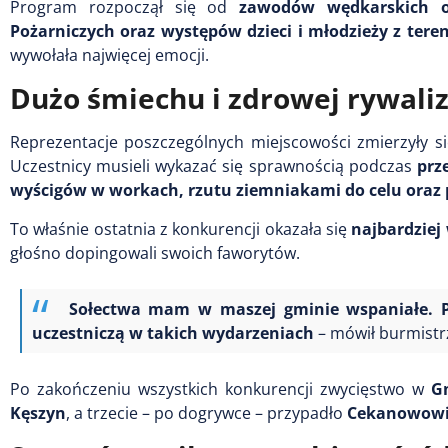
Program rozpoczął się od
zawodów wędkarskich o
Pożarniczych oraz występów dzieci i młodzieży z ter
wywołała najwięcej emocji.
Dużo śmiechu i zdrowej rywaliz
Reprezentacje poszczególnych miejscowości zmierzyły s
Uczestnicy musieli wykazać się sprawnością podczas
prz
wyścigów w workach, rzutu ziemniakami do celu oraz 
To właśnie ostatnia z konkurencji okazała się
najbardzie
głośno dopingowali swoich faworytów.
Sołectwa mam w maszej gminie wspaniałe. Po
uczestniczą w takich wydarzeniach
– mówił burmistr
Po zakończeniu wszystkich konkurencji zwycięstwo w
G
Kęszyn
, a trzecie – po dogrywce – przypadło
Cekanowow