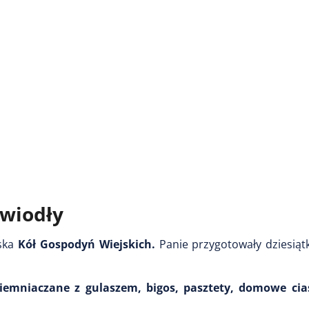
awiodły
iska
Kół Gospodyń Wiejskich.
Panie przygotowały dziesią
ziemniaczane z gulaszem, bigos, pasztety, domowe cia