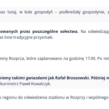
as tutaj, w kole gospodyń – podkreślały gospodynie, z
towanych przez poszczególne sołectwa.
Na odwiedzając
az inne tradycyjne przysmaki.
 Gminy Rozprza, które zaplanowano na godzinę 17.00. Po n
zniemy takimi gwiazdami jak Rafał Brzozowski. Później
burmistrz Paweł Kowalczyk.
go regionu do odwiedzenia stadionu w Rozprzy i wspólnego