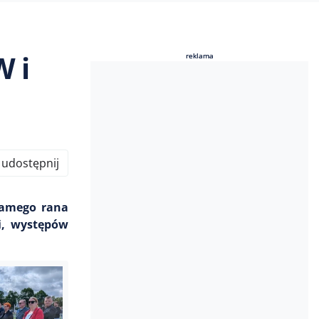
W i
reklama
reklama
udostępnij
samego rana
ji, występów