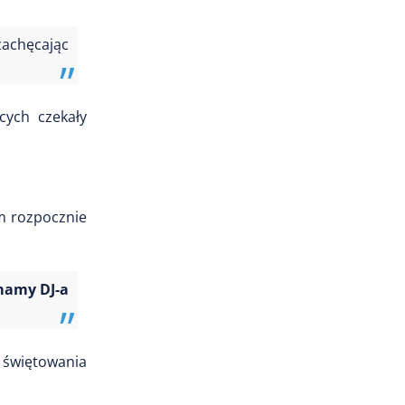
achęcając
ych czekały
im rozpocznie
 mamy DJ-a
 świętowania