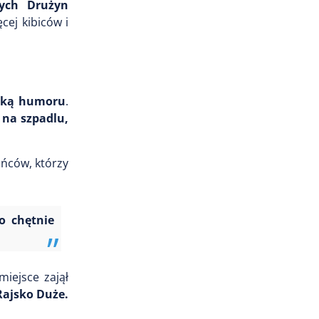
ych Drużyn
cej kibiców i
wką humoru
.
 na szpadlu,
ańców, którzy
o chętnie
miejsce zajął
Rajsko Duże.