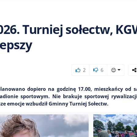
26. Turniej sołectw, KG
lepszy
2
6
😊
planowano dopiero na godzinę 17.00, mieszkańcy od 
tadionie sportowym. Nie brakuje sportowej rywalizac
sze emocje wzbudził Gminny Turniej Sołectw.