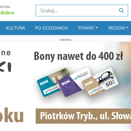
IETRZA
 dobra
KULTURA
PO GODZINACH
POWIAT
REGION
reklama