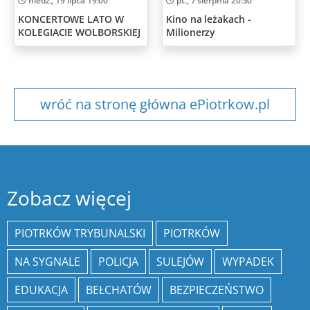
niedz., 19 lipca 19:00
pt., 7 sierpnia 20:30
KONCERTOWE LATO W
Kino na leżakach -
KOLEGIACIE WOLBORSKIEJ
Milionerzy
wróć na stronę główna ePiotrkow.pl
Zobacz więcej
PIOTRKÓW TRYBUNALSKI
PIOTRKÓW
NA SYGNALE
POLICJA
SULEJÓW
WYPADEK
EDUKACJA
BEŁCHATÓW
BEZPIECZEŃSTWO