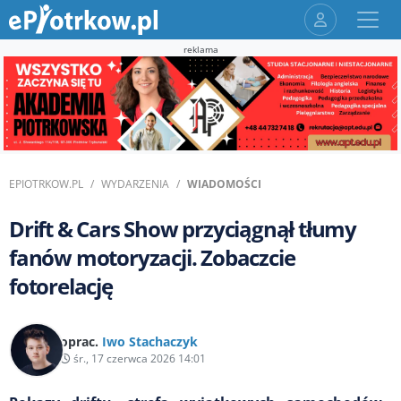
reklama
EPIOTRKOW.PL
WYDARZENIA
WIADOMOŚCI
Drift & Cars Show przyciągnął tłumy
fanów motoryzacji. Zobaczcie
fotorelację
oprac.
Iwo Stachaczyk
śr., 17 czerwca 2026 14:01