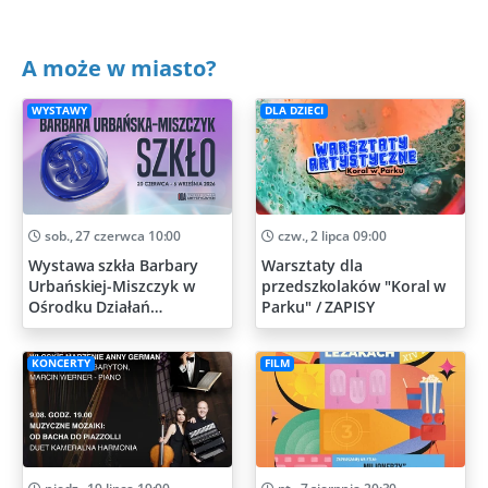
A może w miasto?
WYSTAWY
DLA DZIECI
sob., 27 czerwca 10:00
czw., 2 lipca 09:00
Wystawa szkła Barbary
Warsztaty dla
Urbańskiej-Miszczyk w
przedszkolaków "Koral w
Ośrodku Działań
Parku" / ZAPISY
Artystycznych
KONCERTY
FILM