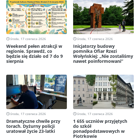
środa, 17 czerwca 2026
środa, 17 czerwca 2026
Weekend pełen atrakcji w
Inicjatorzy budowy
regionie. Sprawdź, co
pomnika Ofiar Rzezi
będzie się działo od 7 do 9
Wołyńskiej: „Nie zostaliśmy
sierpnia
nawet poinformowani”
środa, 17 czerwca 2026
środa, 17 czerwca 2026
Dramatyczne chwile przy
1 655 uczniów przyjętych
torach. Dyżurny policji
do szkół
uratował życie 23-latki
ponadpodstawowych w
Piotrkowie