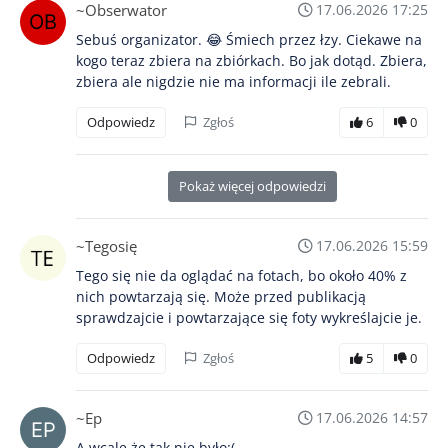
~Obserwator
17.06.2026 17:25
Sebuś organizator. 😂 Śmiech przez łzy. Ciekawe na
kogo teraz zbiera na zbiórkach. Bo jak dotąd. Zbiera,
zbiera ale nigdzie nie ma informacji ile zebrali.
Odpowiedz
Zgłoś
6
0
Pokaż więcej odpowiedzi
~Tegosię
17.06.2026 15:59
Tego się nie da oglądać na fotach, bo około 40% z
nich powtarzają się. Może przed publikacją
sprawdzajcie i powtarzające się foty wykreślajcie je.
Odpowiedz
Zgłoś
5
0
~Ep
17.06.2026 14:57
A wcale że tak nie było:(