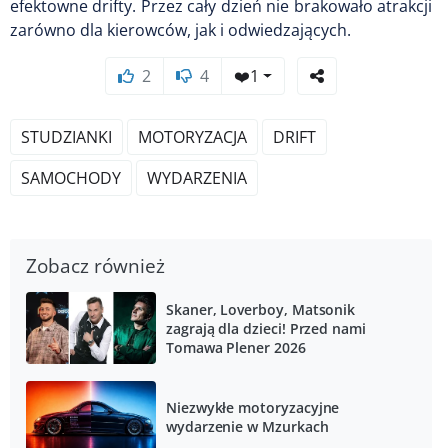
efektowne drifty. Przez cały dzień nie brakowało atrakcji
zarówno dla kierowców, jak i odwiedzających.
2
4
❤️
1
STUDZIANKI
MOTORYZACJA
DRIFT
SAMOCHODY
WYDARZENIA
Zobacz również
Skaner, Loverboy, Matsonik
zagrają dla dzieci! Przed nami
Tomawa Plener 2026
Niezwykłe motoryzacyjne
wydarzenie w Mzurkach