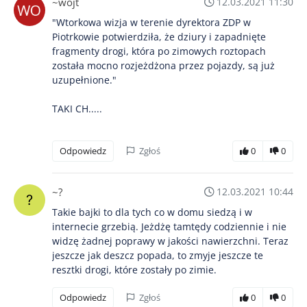
~wojt
12.03.2021 11:30
"Wtorkowa wizja w terenie dyrektora ZDP w
Piotrkowie potwierdziła, że dziury i zapadnięte
fragmenty drogi, która po zimowych roztopach
została mocno rozjeżdżona przez pojazdy, są już
uzupełnione."
TAKI CH.....
Odpowiedz
Zgłoś
0
0
~?
12.03.2021 10:44
Takie bajki to dla tych co w domu siedzą i w
internecie grzebią. Jeżdżę tamtędy codziennie i nie
widzę żadnej poprawy w jakości nawierzchni. Teraz
jeszcze jak deszcz popada, to zmyje jeszcze te
resztki drogi, które zostały po zimie.
Odpowiedz
Zgłoś
0
0