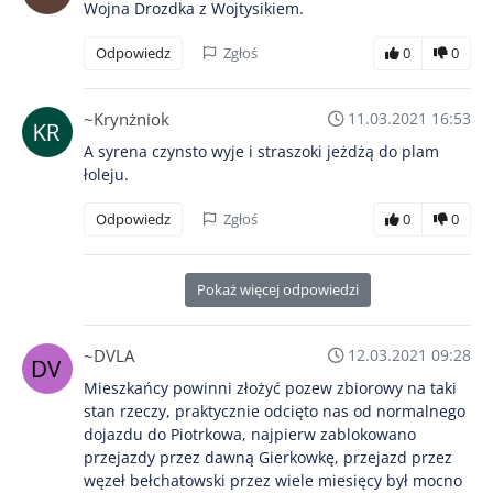
Wojna Drozdka z Wojtysikiem.
Odpowiedz
Zgłoś
0
0
~Krynżniok
11.03.2021 16:53
A syrena czynsto wyje i straszoki jeżdżą do plam
łoleju.
Odpowiedz
Zgłoś
0
0
Pokaż więcej odpowiedzi
~DVLA
12.03.2021 09:28
Mieszkańcy powinni złożyć pozew zbiorowy na taki
stan rzeczy, praktycznie odcięto nas od normalnego
dojazdu do Piotrkowa, najpierw zablokowano
przejazdy przez dawną Gierkowkę, przejazd przez
węzeł bełchatowski przez wiele miesięcy był mocno