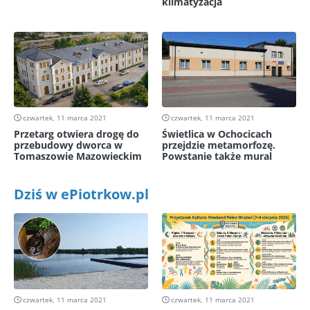
klimatyzacja
czwartek, 11 marca 2021
czwartek, 11 marca 2021
Przetarg otwiera drogę do
Świetlica w Ochocicach
przebudowy dworca w
przejdzie metamorfozę.
Tomaszowie Mazowieckim
Powstanie także mural
Dziś w ePiotrkow.pl
czwartek, 11 marca 2021
czwartek, 11 marca 2021