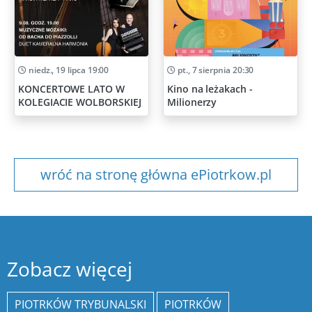
niedz., 19 lipca 19:00
pt., 7 sierpnia 20:30
KONCERTOWE LATO W
Kino na leżakach -
KOLEGIACIE WOLBORSKIEJ
Milionerzy
wróć na stronę główna ePiotrkow.pl
Zobacz więcej
PIOTRKÓW TRYBUNALSKI
PIOTRKÓW