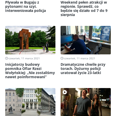
Pływała w Bugaju z
Weekend pełen atrakcji w
pytonami na szyi.
regionie. Sprawdź, co
Interweniowała policja
będzie się działo od 7 do 9
sierpnia
czwartek, 11 marca 2021
czwartek, 11 marca 2021
Inicjatorzy budowy
Dramatyczne chwile przy
pomnika Ofiar Rzezi
torach. Dyżurny policji
Wołyńskiej: „Nie zostaliśmy
uratował życie 23-latki
nawet poinformowani”