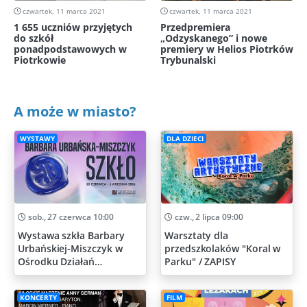
czwartek, 11 marca 2021
czwartek, 11 marca 2021
1 655 uczniów przyjętych
Przedpremiera
do szkół
„Odzyskanego” i nowe
ponadpodstawowych w
premiery w Helios Piotrków
Piotrkowie
Trybunalski
A może w miasto?
WYSTAWY
DLA DZIECI
sob., 27 czerwca 10:00
czw., 2 lipca 09:00
Wystawa szkła Barbary
Warsztaty dla
Urbańskiej-Miszczyk w
przedszkolaków "Koral w
Ośrodku Działań
Parku" / ZAPISY
Artystycznych
KONCERTY
FILM