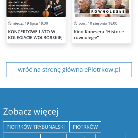
niedz., 19 lipca 19:00
pon., 10 sierpnia 18:00
KONCERTOWE LATO W
Kino Konesera "Historie
KOLEGIACIE WOLBORSKIEJ
równoległe"
wróć na stronę główna ePiotrkow.pl
Zobacz więcej
PIOTRKÓW TRYBUNALSKI
PIOTRKÓW