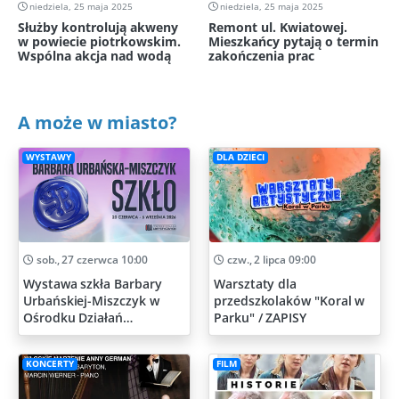
niedziela, 25 maja 2025
niedziela, 25 maja 2025
Służby kontrolują akweny
Remont ul. Kwiatowej.
w powiecie piotrkowskim.
Mieszkańcy pytają o termin
Wspólna akcja nad wodą
zakończenia prac
A może w miasto?
WYSTAWY
DLA DZIECI
sob., 27 czerwca 10:00
czw., 2 lipca 09:00
Wystawa szkła Barbary
Warsztaty dla
Urbańskiej-Miszczyk w
przedszkolaków "Koral w
Ośrodku Działań
Parku" / ZAPISY
Artystycznych
KONCERTY
FILM