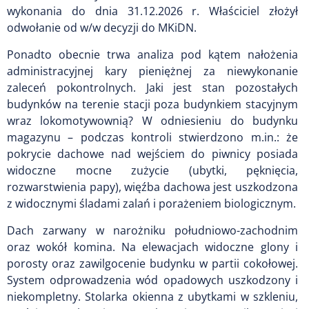
wykonania do dnia 31.12.2026 r. Właściciel złożył
odwołanie od w/w decyzji do MKiDN.
Ponadto obecnie trwa analiza pod kątem nałożenia
administracyjnej kary pieniężnej za niewykonanie
zaleceń pokontrolnych. Jaki jest stan pozostałych
budynków na terenie stacji poza budynkiem stacyjnym
wraz lokomotywownią? W odniesieniu do budynku
magazynu – podczas kontroli stwierdzono m.in.: że
pokrycie dachowe nad wejściem do piwnicy posiada
widoczne mocne zużycie (ubytki, pęknięcia,
rozwarstwienia papy), więźba dachowa jest uszkodzona
z widocznymi śladami zalań i porażeniem biologicznym.
Dach zarwany w narożniku południowo-zachodnim
oraz wokół komina. Na elewacjach widoczne glony i
porosty oraz zawilgocenie budynku w partii cokołowej.
System odprowadzenia wód opadowych uszkodzony i
niekompletny. Stolarka okienna z ubytkami w szkleniu,