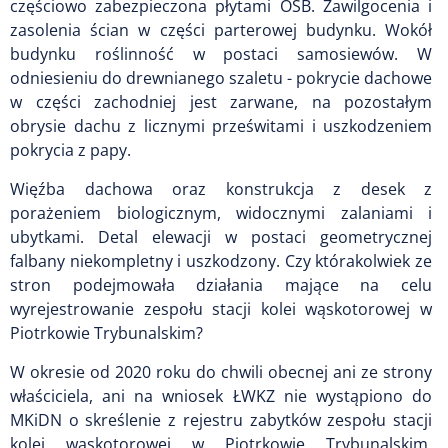
częściowo zabezpieczona płytami OSB. Zawilgocenia i
zasolenia ścian w części parterowej budynku. Wokół
budynku roślinność w postaci samosiewów. W
odniesieniu do drewnianego szaletu - pokrycie dachowe
w części zachodniej jest zarwane, na pozostałym
obrysie dachu z licznymi prześwitami i uszkodzeniem
pokrycia z papy.
Więźba dachowa oraz konstrukcja z desek z
porażeniem biologicznym, widocznymi zalaniami i
ubytkami. Detal elewacji w postaci geometrycznej
falbany niekompletny i uszkodzony. Czy którakolwiek ze
stron podejmowała działania mające na celu
wyrejestrowanie zespołu stacji kolei wąskotorowej w
Piotrkowie Trybunalskim?
W okresie od 2020 roku do chwili obecnej ani ze strony
właściciela, ani na wniosek ŁWKZ nie wystąpiono do
MKiDN o skreślenie z rejestru zabytków zespołu stacji
kolei wąskotorowej w Piotrkowie Trybunalskim.