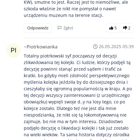
KW), smutne to jest. Raczej jest to niemożliwe, ale
szkoda właśnie że nikt nie pomysłał o nawet
urządzeniu muzeum na terenie stacji.
Odpowiedz
Zgłoś
5
2
~Piotrkowianka
26.05.2025 05:39
Totalny piotrkowski syf począwszy od decyzji
zlikwidowania tej kolejki. Ci ludzie, którzy podjęli tą
decyzję powinni stanąć przed sądem i trafić za
kratki, bo gdyby mieli zdolność perspektywicznego
myślenia kolejka jeździła by do dzisiejszego dnia i
cieszyłaby się ogromną popularnością w kraju. A po
tej decyzji wszyscy zainteresowani (z urzędniczego
obowiązku) wypięli swoje d..y na losy tego, co po
kolejce zostało. Dlatego też nie jest dla mnie
niespodzianką, że nikt się tą lokomotywownią nie
zajmuje, bo nie ma w tym interesu. Dziadostwo
podjęło decyzję o likwidacji kolejki i tak już zostało
na wieki wieków. Ta sama historia dotyczy ośrodka