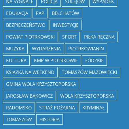
NA SYGNALE
POLICJA
SULEJÓW
WYPADEK
EDUKACJA
PAP
BEŁCHATÓW
BEZPIECZEŃSTWO
INWESTYCJE
POWIAT PIOTRKOWSKI
SPORT
PIŁKA RĘCZNA
MUZYKA
WYDARZENIA
PIOTRKOWIANIN
KULTURA
KMP W PIOTRKOWIE
ŁÓDZKIE
KSIĄŻKA NA WEEKEND
TOMASZÓW MAZOWIECKI
GMINA WOLA KRZYSZTOPORSKA
JAROSŁAW BĄKOWICZ
WOLA KRZYSZTOPORSKA
RADOMSKO
STRAŻ POŻARNA
KRYMINAŁ
TOMASZÓW
HISTORIA