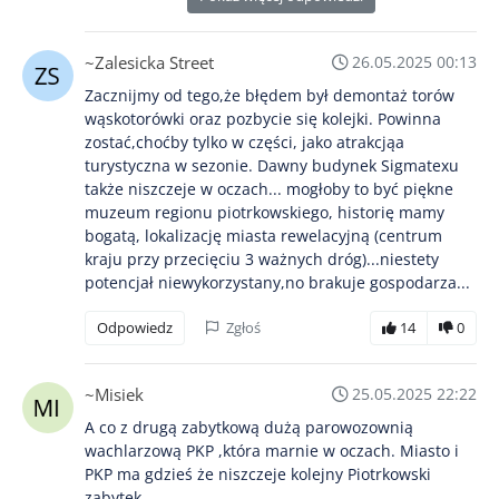
~Zalesicka Street
26.05.2025 00:13
Zacznijmy od tego,że błędem był demontaż torów
wąskotorówki oraz pozbycie się kolejki. Powinna
zostać,choćby tylko w części, jako atrakcjąa
turystyczna w sezonie. Dawny budynek Sigmatexu
także niszczeje w oczach... mogłoby to być piękne
muzeum regionu piotrkowskiego, historię mamy
bogatą, lokalizację miasta rewelacyjną (centrum
kraju przy przecięciu 3 ważnych dróg)...niestety
potencjał niewykorzystany,no brakuje gospodarza...
Odpowiedz
Zgłoś
14
0
~Misiek
25.05.2025 22:22
A co z drugą zabytkową dużą parowozownią
wachlarzową PKP ,która marnie w oczach. Miasto i
PKP ma gdzieś że niszczeje kolejny Piotrkowski
zabytek