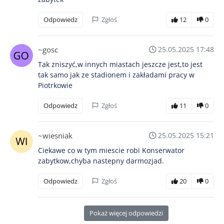
Odpowiedz
Zgłoś
12
0
~gosc
25.05.2025 17:48
Tak zniszyć,w innych miastach jeszcze jest,to jest
tak samo jak ze stadionem i zakładami pracy w
Piotrkowie
Odpowiedz
Zgłoś
11
0
~wiesniak
25.05.2025 15:21
Ciekawe co w tym miescie robi Konserwator
zabytkow,chyba nastepny darmozjad.
Odpowiedz
Zgłoś
20
0
Pokaż więcej odpowiedzi