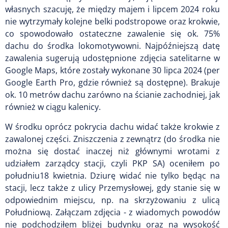
własnych szacuję, że między majem i lipcem 2024 roku
nie wytrzymały kolejne belki podstropowe oraz krokwie,
co spowodowało ostateczne zawalenie się ok. 75%
dachu do środka lokomotywowni. Najpóźniejszą datę
zawalenia sugerują udostępnione zdjęcia satelitarne w
Google Maps, które zostały wykonane 30 lipca 2024 (per
Google Earth Pro, gdzie również są dostępne). Brakuje
ok. 10 metrów dachu zarówno na ścianie zachodniej, jak
również w ciągu kalenicy.
W środku oprócz pokrycia dachu widać także krokwie z
zawalonej części. Zniszczenia z zewnątrz (do środka nie
można się dostać inaczej niż głównymi wrotami z
udziałem zarządcy stacji, czyli PKP SA) oceniłem po
południu18 kwietnia. Dziurę widać nie tylko będąc na
stacji, lecz także z ulicy Przemysłowej, gdy stanie się w
odpowiednim miejscu, np. na skrzyżowaniu z ulicą
Południową. Załączam zdjęcia - z wiadomych powodów
nie podchodziłem bliżej budynku oraz na wysokość