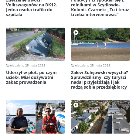
Volkswagenów na DK12.
rolnikami w Szydłowie-
Jedna osoba trafiła do
Kolonii. Czarnek: „Tu i teraz
szpitala
trzeba interweniować”
niedziela, 25 maja 2025
niedziela, 25 maja 2025
Uderzył w płot, po czym
Zalew Sulejowski wysycha?
uciekł. Miał dożywotni
Sprawdziliśmy, czy turyści
zakaz prowadzenia
nadal przyjeżdżają i jak
radzą sobie przedsiębiorcy