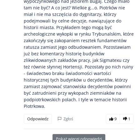
wypoczynkowego nad jeziorem Bugaj. Czego miało
tam nie być? A co jest? Wielkie g...o. Piotrków nie
miał i nie ma szczęścia do dygnitarzy, którzy
podejmowali by celne decyzje, nawiązujące do
historii miasta. Przykładem tego mogą być
archeologiczne wykopki w rynku Trybunalskim, które
zakończyły się zakopaniem resztek fundamentów
ratusza zamiast jego odbudowaniem. Pozostawiam
już bez komentarzy historię budynków
zlikwidowanych zakładów pracy, jak Sigmatexu czy
też równie słynnej Hortensji. Pozostały po nich ruiny
- świadectwo braku świadomości wartości
historycznej tych budynków u decydentów, którzy
zamiast zajmować stanowiska decydentów powinni
być zatrudnieni przy wykopach ziemniaków na
podpiotrkowskich polach. I tyle w temacie historii
Piotrkowa.
Odpowiedz
Zgłoś
9
1
Pokaż więcej odpowiedzi