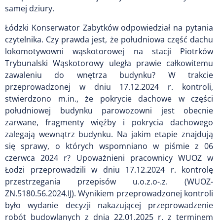
samej dziury.
Łódzki Konserwator Zabytków odpowiedział na pytania
czytelnika. Czy prawda jest, że południowa część dachu
lokomotywowni wąskotorowej na stacji Piotrków
Trybunalski Wąskotorowy uległa prawie całkowitemu
zawaleniu do wnętrza budynku? W trakcie
przeprowadzonej w dniu 17.12.2024 r. kontroli,
stwierdzono m.in., że pokrycie dachowe w części
południowej budynku parowozowni jest obecnie
zarwane, fragmenty więźby i pokrycia dachowego
zalegają wewnątrz budynku. Na jakim etapie znajdują
się sprawy, o których wspomniano w piśmie z 06
czerwca 2024 r? Upoważnieni pracownicy WUOZ w
Łodzi przeprowadzili w dniu 17.12.2024 r. kontrolę
przestrzegania przepisów u.o.z.o-.z. (WUOZ-
ZN.5180.56.2024.IJ). Wynikiem przeprowadzonej kontroli
było wydanie decyzji nakazującej przeprowadzenie
robót budowlanych z dnia 22.01.2025 r. z terminem