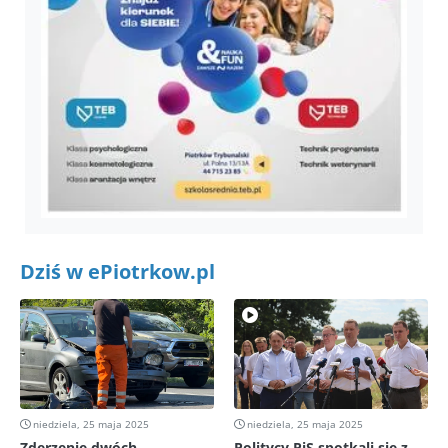
Dziś w ePiotrkow.pl
niedziela, 25 maja 2025
niedziela, 25 maja 2025
Zderzenie dwóch
Politycy PiS spotkali się z