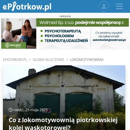
reklama
EPIOTRKOW.PL
SŁOWA KLUCZOWE
LOKOMOTYWOWNIA
niedz., 25 maja 2025
Co z lokomotywownią piotrkowskiej
kolei wąskotorowej?