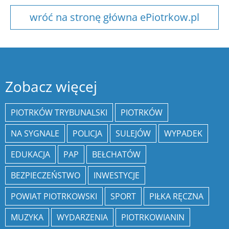
wróć na stronę główna ePiotrkow.pl
Zobacz więcej
PIOTRKÓW TRYBUNALSKI
PIOTRKÓW
NA SYGNALE
POLICJA
SULEJÓW
WYPADEK
EDUKACJA
PAP
BEŁCHATÓW
BEZPIECZEŃSTWO
INWESTYCJE
POWIAT PIOTRKOWSKI
SPORT
PIŁKA RĘCZNA
MUZYKA
WYDARZENIA
PIOTRKOWIANIN