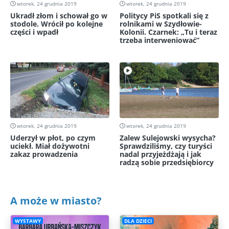
wtorek, 24 grudnia 2019
wtorek, 24 grudnia 2019
Ukradł złom i schował go w
Politycy PiS spotkali się z
stodole. Wrócił po kolejne
rolnikami w Szydłowie-
części i wpadł
Kolonii. Czarnek: „Tu i teraz
trzeba interweniować”
wtorek, 24 grudnia 2019
wtorek, 24 grudnia 2019
Uderzył w płot, po czym
Zalew Sulejowski wysycha?
uciekł. Miał dożywotni
Sprawdziliśmy, czy turyści
zakaz prowadzenia
nadal przyjeżdżają i jak
radzą sobie przedsiębiorcy
A może w miasto?
WYSTAWY
DLA DZIECI