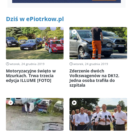
Dziś w ePiotrkow.pl
wtorek, 24 grudnia 2019
wtorek, 24 grudnia 2019
Motoryzacyjne święto w
Zderzenie dwóch
Mzurkach. Trwa trzecia
Volkswagenów na DK12.
edycja ILLUME [FOTO]
Jedna osoba trafiła do
szpitala