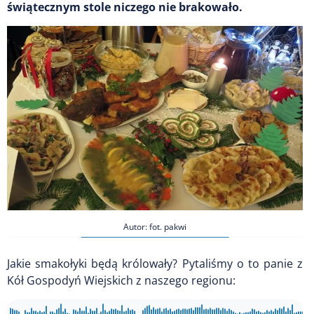
świątecznym stole niczego nie brakowało.
Autor: fot. pakwi
Jakie smakołyki będą królowały? Pytaliśmy o to panie z
Kół Gospodyń Wiejskich z naszego regionu: