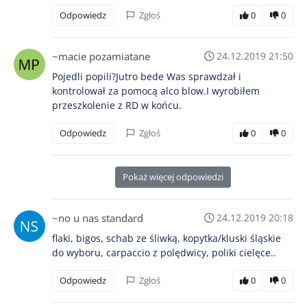
Odpowiedz
Zgłoś
0
0
~macie pozamiatane
24.12.2019 21:50
Pojedli popili?Jutro bede Was sprawdzał i
kontrolował za pomocą alco blow.I wyrobiłem
przeszkolenie z RD w końcu.
Odpowiedz
Zgłoś
0
0
Pokaż więcej odpowiedzi
~no u nas standard
24.12.2019 20:18
flaki, bigos, schab ze śliwką, kopytka/kluski śląskie
do wyboru, carpaccio z polędwicy, poliki cielęce..
Odpowiedz
Zgłoś
0
0