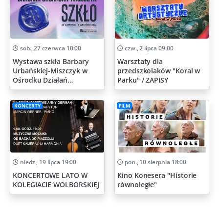
sob., 27 czerwca 10:00
czw., 2 lipca 09:00
Wystawa szkła Barbary
Warsztaty dla
Urbańskiej-Miszczyk w
przedszkolaków "Koral w
Ośrodku Działań
Parku" / ZAPISY
Artystycznych
KONCERTY
FILM
niedz., 19 lipca 19:00
pon., 10 sierpnia 18:00
KONCERTOWE LATO W
Kino Konesera "Historie
KOLEGIACIE WOLBORSKIEJ
równoległe"