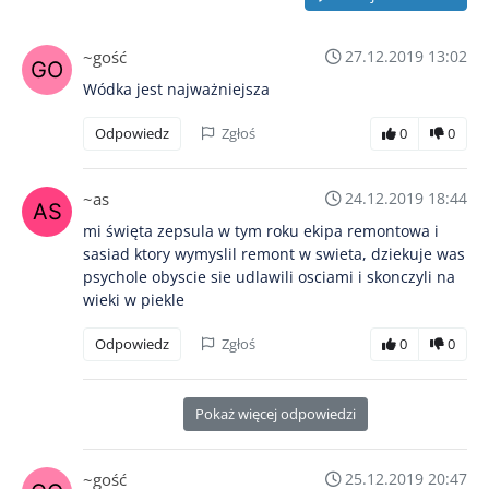
~gość
27.12.2019 13:02
Wódka jest najważniejsza
Odpowiedz
Zgłoś
0
0
~as
24.12.2019 18:44
mi święta zepsula w tym roku ekipa remontowa i
sasiad ktory wymyslil remont w swieta, dziekuje was
psychole obyscie sie udlawili osciami i skonczyli na
wieki w piekle
Odpowiedz
Zgłoś
0
0
Pokaż więcej odpowiedzi
~gość
25.12.2019 20:47