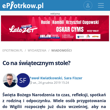
reklama
EPIOTRKOW.PL
WYDARZENIA
WIADOMOŚCI
Co na świątecznym stole?
Paweł Kwiatkowski
,
Sara Fiszer
wt., 24 grudnia 2019 15:24
Święta Bożego Narodzenia to czas, refleksji, spotkań
z rodziną i odpoczynku. Wiele osób przygotowania
do Wigilii rozpoczęło już dużo wcześniej, aby na