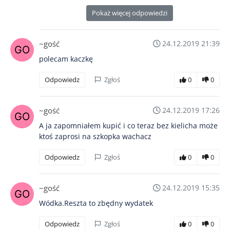
Pokaż więcej odpowiedzi
~gość
24.12.2019 21:39
polecam kaczkę
Odpowiedz
Zgłoś
0
0
~gość
24.12.2019 17:26
A ja zapomniałem kupić i co teraz bez kielicha może
ktoś zaprosi na szkopka wachacz
Odpowiedz
Zgłoś
0
0
~gość
24.12.2019 15:35
Wódka.Reszta to zbędny wydatek
Odpowiedz
Zgłoś
0
0