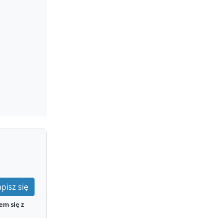
pisz się
em się z