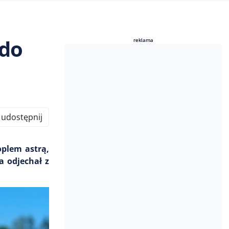
 do
reklama
reklama
udostępnij
oplem astrą,
a odjechał z