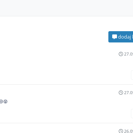
dodaj 
27.0
27.0
😒😝
26.0