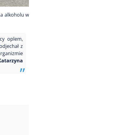
la alkoholu w
ący oplem,
odjechał z
organizmie
 Katarzyna