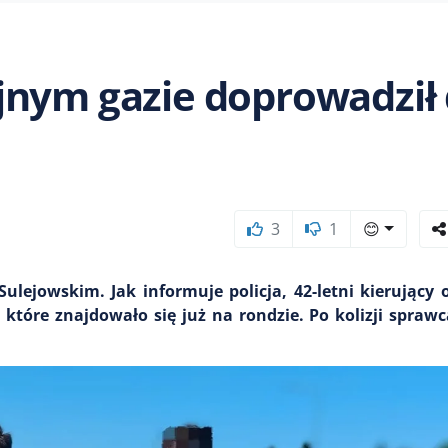
jnym gazie doprowadził
3
1
😊
ulejowskim. Jak informuje policja, 42-letni kierujący 
, które znajdowało się już na rondzie. Po kolizji sprawc