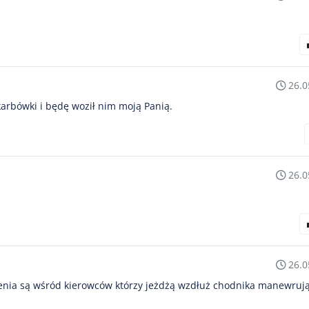
26.0
karbówki i będę woził nim moją Panią.
26.0
26.0
zenia są wśród kierowców którzy jeżdżą wzdłuż chodnika manewruj